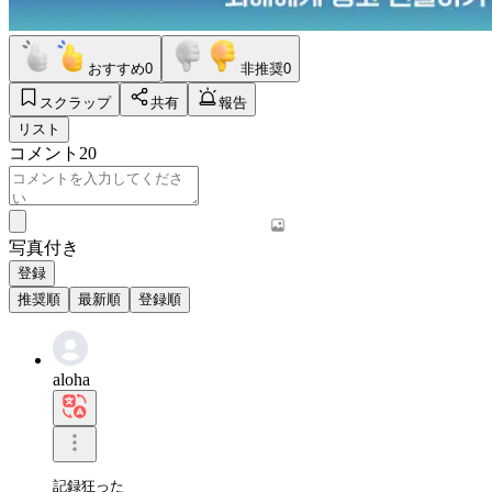
おすすめ
0
非推奨
0
スクラップ
共有
報告
リスト
コメント
20
写真付き
登録
推奨順
最新順
登録順
aloha
記録狂った
