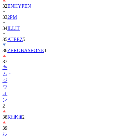
33
2PM
34
ILLIT
35
ATEEZ
5
36
ZEROBASEONE
1
37
キ
ム・
ジ
ウ
ォ
ン
2
38
KiiiKiii
2
39
ル
セ
ラ