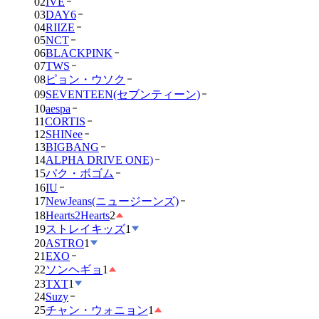
02
IVE
03
DAY6
04
RIIZE
05
NCT
06
BLACKPINK
07
TWS
08
ピョン・ウソク
09
SEVENTEEN(セブンティーン)
10
aespa
11
CORTIS
12
SHINee
13
BIGBANG
14
ALPHA DRIVE ONE)
15
パク・ボゴム
16
IU
17
NewJeans(ニュージーンズ)
18
Hearts2Hearts
2
19
ストレイキッズ
1
20
ASTRO
1
21
EXO
22
ソンヘギョ
1
23
TXT
1
24
Suzy
25
チャン・ウォニョン
1