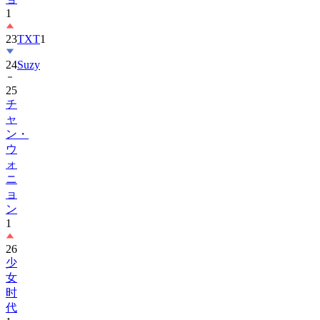
23
TXT
1
24
Suzy
25
チ
ャ
ン・
ウ
ォ
ニ
ョ
ン
1
26
少
女
时
代
1