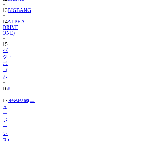
14
ALPHA
DRIVE
ONE)
15
パ
ク・
ボ
ゴ
ム
16
IU
17
NewJeans(ニ
ュ
ー
ジ
ー
ン
ズ)
18
Hearts2Hearts
2