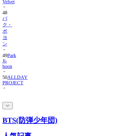
48
パ
ク・
ボ
ヨ
ン
49
Park
Ji-
hoon
50
ALLDAY
PROJECT
BTS(防弾少年団)
人気記事