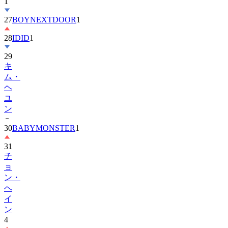
27
BOYNEXTDOOR
1
28
IDID
1
29
キ
ム・
ヘ
ユ
ン
30
BABYMONSTER
1
31
チ
ョ
ン・
ヘ
イ
ン
4
32
ENHYPEN