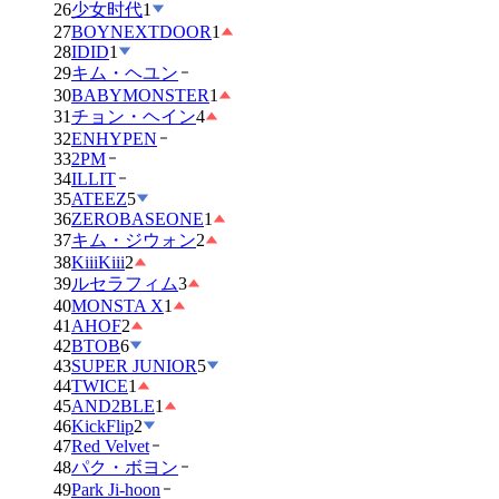
26
少女时代
1
27
BOYNEXTDOOR
1
28
IDID
1
29
キム・ヘユン
30
BABYMONSTER
1
31
チョン・ヘイン
4
32
ENHYPEN
33
2PM
34
ILLIT
35
ATEEZ
5
36
ZEROBASEONE
1
37
キム・ジウォン
2
38
KiiiKiii
2
39
ルセラフィム
3
40
MONSTA X
1
41
AHOF
2
42
BTOB
6
43
SUPER JUNIOR
5
44
TWICE
1
45
AND2BLE
1
46
KickFlip
2
47
Red Velvet
48
パク・ボヨン
49
Park Ji-hoon