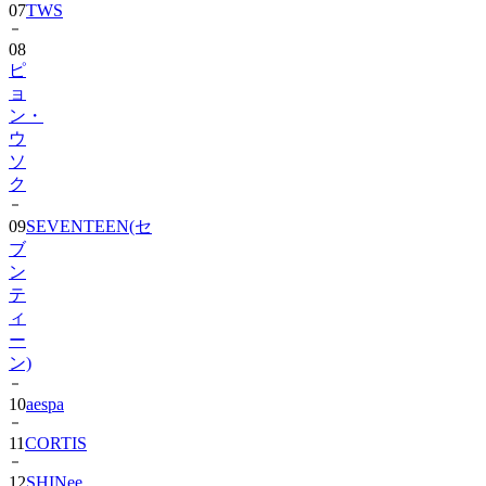
08
ピ
ョ
ン・
ウ
ソ
ク
09
SEVENTEEN(セ
ブ
ン
テ
ィ
ー
ン)
10
aespa
11
CORTIS
12
SHINee
13
BIGBANG