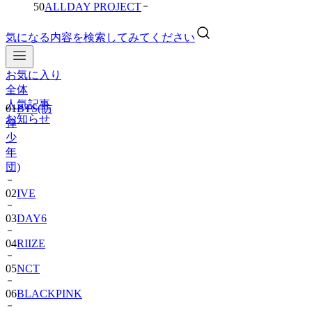
50
ALLDAY PROJECT
気になる内容を検索してみてください
お気に入り
01
BTS(防
全体
弾
人気記事
少
お知らせ
年
団)
02
IVE
03
DAY6
04
RIIZE
05
NCT
06
BLACKPINK
07
TWS