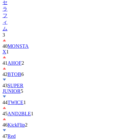
フ
ィ
ム
3
40
MONSTA
X
1
41
AHOF
2
42
BTOB
6
43
SUPER
JUNIOR
5
44
TWICE
1
45
AND2BLE
1
46
KickFlip
2
47
Red
Velvet