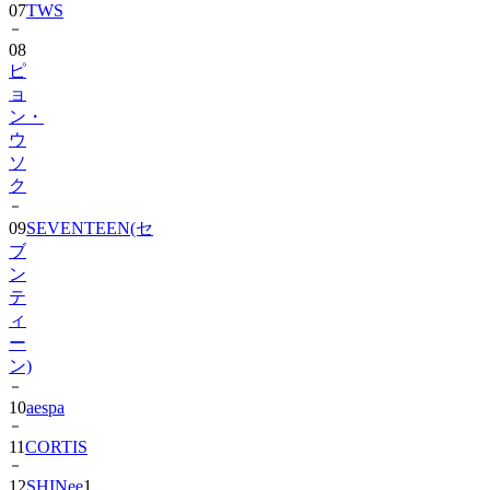
08
ピ
ョ
ン・
ウ
ソ
ク
09
SEVENTEEN(セ
ブ
ン
テ
ィ
ー
ン)
10
aespa
11
CORTIS
12
SHINee
1
13
BIGBANG
1