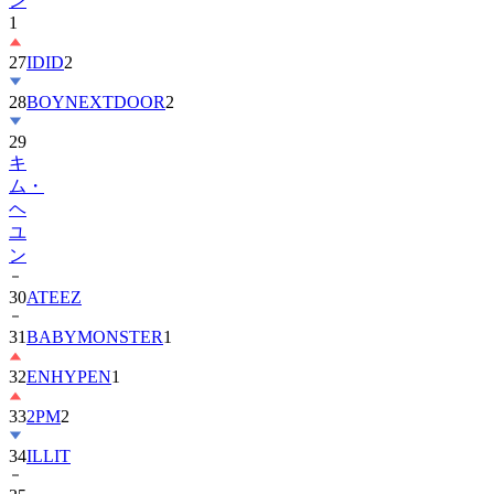
27
IDID
2
28
BOYNEXTDOOR
2
29
キ
ム・
ヘ
ユ
ン
30
ATEEZ
31
BABYMONSTER
1
32
ENHYPEN
1
33
2PM
2
34
ILLIT
35
チ