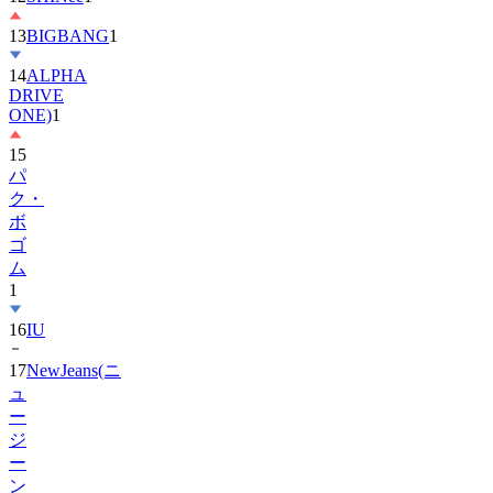
14
ALPHA
DRIVE
ONE)
1
15
パ
ク・
ボ
ゴ
ム
1
16
IU
17
NewJeans(ニ
ュ
ー
ジ
ー
ン
ズ)
1