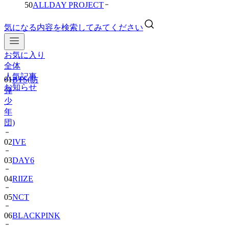
50
ALLDAY PROJECT
気になる内容を検索してみてください
お気に入り
01
BTS(防
全体
弾
人気記事
少
お知らせ
年
団)
02
IVE
03
DAY6
04
RIIZE
05
NCT
06
BLACKPINK
07
TWS