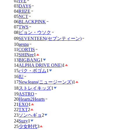
02
IVE
03
DAY6
04
RIIZE
05
NCT
06
BLACKPINK
07
TWS
08
ピョン・ウソク
09
SEVENTEEN(セブンティーン)
10
aespa
11
CORTIS
12
SHINee
1
13
BIGBANG
1
14
ALPHA DRIVE ONE)
1
15
パク・ボゴム
1
16
IU
17
NewJeans(ニュージーンズ)
1
18
ストレイキッズ
1
19
ASTRO
20
Hearts2Hearts
21
EXO
1
22
TXT
2
23
ソンヘギョ
2
24
Suzy
1
25
少女时代
3