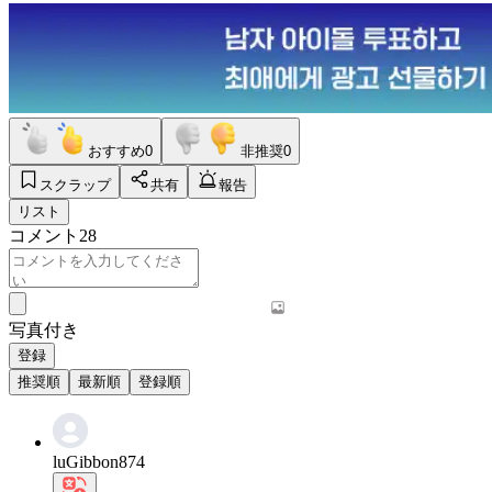
おすすめ
0
非推奨
0
スクラップ
共有
報告
リスト
コメント
28
写真付き
登録
推奨順
最新順
登録順
luGibbon874