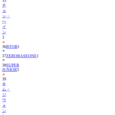
ョ
ン・
ヘ
イ
ン
3
36
BTOB
1
37
ZEROBASEONE
1
38
SUPER
JUNIOR
5
39
キ
ム・
ジ
ウ
ォ
ン
1