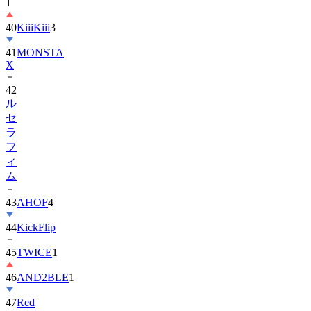
40
KiiiKiii
3
41
MONSTA
X
42
ル
セ
ラ
フ
ィ
ム
43
AHOF
4
44
KickFlip
45
TWICE
1
46
AND2BLE
1
47
Red
Velvet
1