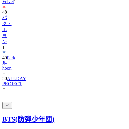
48
パ
ク・
ボ
ヨ
ン
1
49
Park
Ji-
hoon
50
ALLDAY
PROJECT
BTS(防弾少年団)