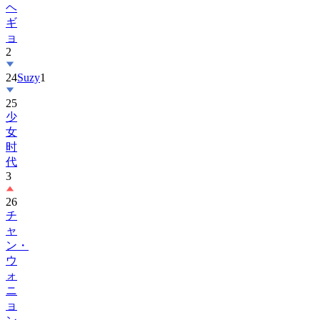
ョ
2
24
Suzy
1
25
少
女
时
代
3
26
チ
ャ
ン・
ウ
ォ
ニ
ョ
ン
1