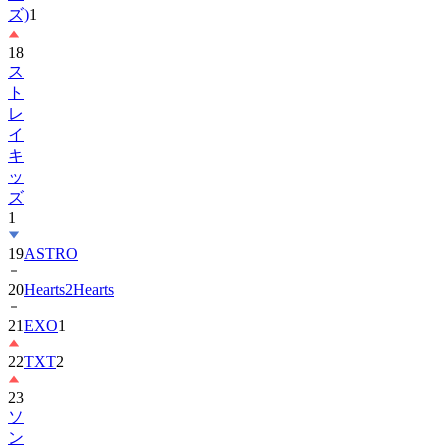
18
ス
ト
レ
イ
キ
ッ
ズ
1
19
ASTRO
20
Hearts2Hearts
21
EXO
1
22
TXT
2
23
ソ
ン
ヘ
ギ