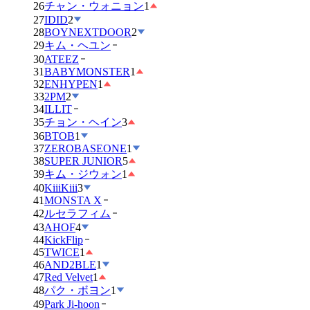
26
チャン・ウォニョン
1
27
IDID
2
28
BOYNEXTDOOR
2
29
キム・ヘユン
30
ATEEZ
31
BABYMONSTER
1
32
ENHYPEN
1
33
2PM
2
34
ILLIT
35
チョン・ヘイン
3
36
BTOB
1
37
ZEROBASEONE
1
38
SUPER JUNIOR
5
39
キム・ジウォン
1
40
KiiiKiii
3
41
MONSTA X
42
ルセラフィム
43
AHOF
4
44
KickFlip
45
TWICE
1
46
AND2BLE
1
47
Red Velvet
1
48
パク・ボヨン
1
49
Park Ji-hoon