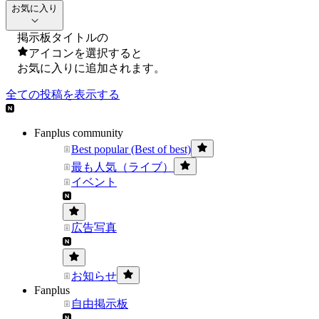
お気に入り
掲示板タイトルの
アイコンを選択すると
お気に入りに追加されます。
全ての投稿を表示する
Fanplus community
Best popular (Best of best)
最も人気（ライブ）
イベント
広告写真
お知らせ
Fanplus
自由掲示板