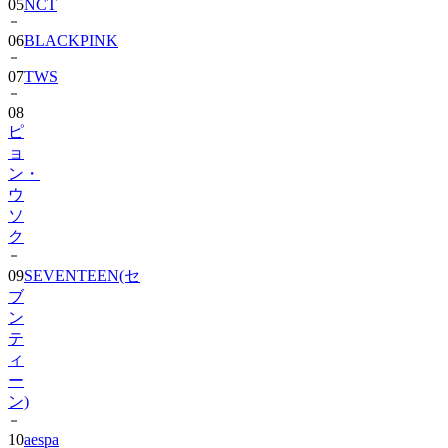
06
BLACKPINK
07
TWS
08
ピ
ョ
ン・
ウ
ソ
ク
09
SEVENTEEN(セ
ブ
ン
テ
ィ
ー
ン)
10
aespa
11
CORTIS