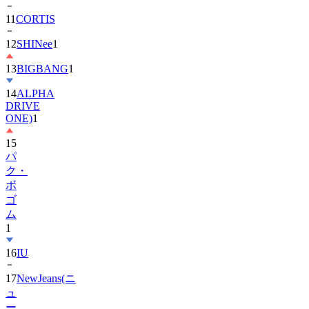
12
SHINee
1
13
BIGBANG
1
14
ALPHA
DRIVE
ONE)
1
15
パ
ク・
ボ
ゴ
ム
1
16
IU
17
NewJeans(ニ
ュ
ー
ジ