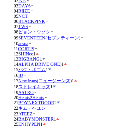
02
IVE
03
DAY6
04
RIIZE
05
NCT
06
BLACKPINK
07
TWS
08
ピョン・ウソク
09
SEVENTEEN(セブンティーン)
10
aespa
11
CORTIS
12
SHINee
1
13
BIGBANG
1
14
ALPHA DRIVE ONE)
1
15
パク・ボゴム
1
16
IU
17
NewJeans(ニュージーンズ)
1
18
ストレイキッズ
1
19
ASTRO
20
Hearts2Hearts
21
BOYNEXTDOOR
2
22
キム・ヘユン
23
ATEEZ
24
BABYMONSTER
1
25
ENHYPEN
1