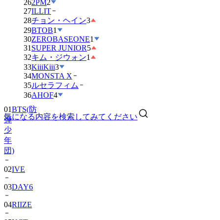
26
2PM
2
27
ILLIT
28
チョン・ヘイン
3
29
BTOB
1
30
ZEROBASEONE
1
31
SUPER JUNIOR
5
32
キム・ジウォン
1
33
KiiiKiii
3
34
MONSTA X
35
ルセラフィム
01
BTS(防
36
AHOF
4
弾
少
気になる内容を検索してみてください
年
団)
02
IVE
03
DAY6
04
RIIZE
05
NCT