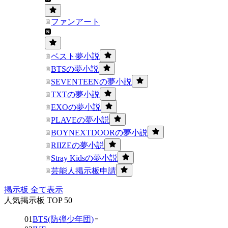
ファンアート
ベスト夢小説
BTSの夢小説
SEVENTEENの夢小説
TXTの夢小説
EXOの夢小説
PLAVEの夢小説
BOYNEXTDOORの夢小説
RIIZEの夢小説
Stray Kidsの夢小説
芸能人掲示板申請
掲示板 全て表示
人気掲示板 TOP 50
01
BTS(防弾少年団)