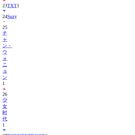
23
TXT
1
24
Suzy
25
チ
ャ
ン・
ウ
ォ
ニ
ョ
ン
1
26
少
女
时
代
1