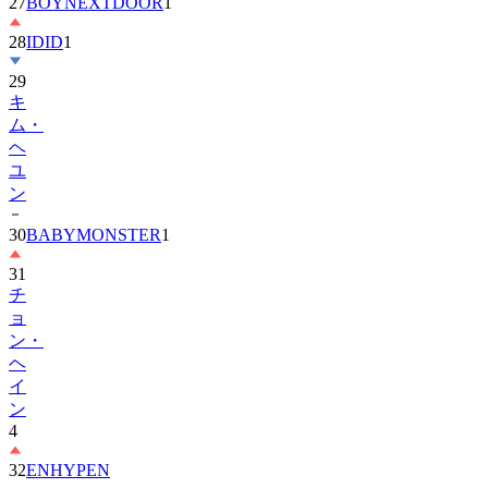
27
BOYNEXTDOOR
1
28
IDID
1
29
キ
ム・
ヘ
ユ
ン
30
BABYMONSTER
1
31
チ
ョ
ン・
ヘ
イ
ン
4
32
ENHYPEN