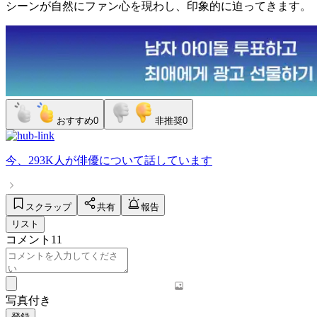
シーンが自然にファン心を現わし、印象的に迫ってきます。
おすすめ
0
非推奨
0
今、
293K人
が
俳優
について話しています
スクラップ
共有
報告
リスト
コメント
11
写真付き
登録