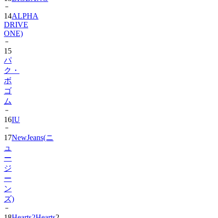
14
ALPHA
DRIVE
ONE)
15
パ
ク・
ボ
ゴ
ム
16
IU
17
NewJeans(ニ
ュ
ー
ジ
ー
ン
ズ)
18
Hearts2Hearts
2