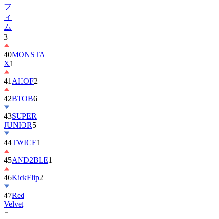
フ
ィ
ム
3
40
MONSTA
X
1
41
AHOF
2
42
BTOB
6
43
SUPER
JUNIOR
5
44
TWICE
1
45
AND2BLE
1
46
KickFlip
2
47
Red
Velvet