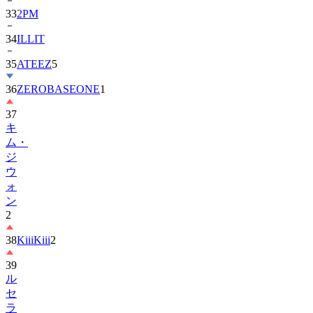
33
2PM
34
ILLIT
35
ATEEZ
5
36
ZEROBASEONE
1
37
キ
ム・
ジ
ウ
ォ
ン
2
38
KiiiKiii
2
39
ル
セ
ラ