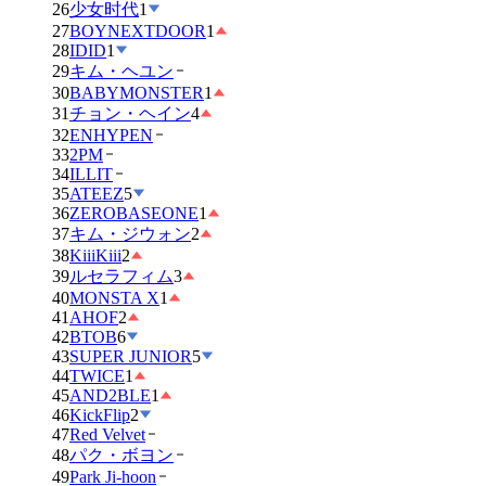
26
少女时代
1
27
BOYNEXTDOOR
1
28
IDID
1
29
キム・ヘユン
30
BABYMONSTER
1
31
チョン・ヘイン
4
32
ENHYPEN
33
2PM
34
ILLIT
35
ATEEZ
5
36
ZEROBASEONE
1
37
キム・ジウォン
2
38
KiiiKiii
2
39
ルセラフィム
3
40
MONSTA X
1
41
AHOF
2
42
BTOB
6
43
SUPER JUNIOR
5
44
TWICE
1
45
AND2BLE
1
46
KickFlip
2
47
Red Velvet
48
パク・ボヨン
49
Park Ji-hoon