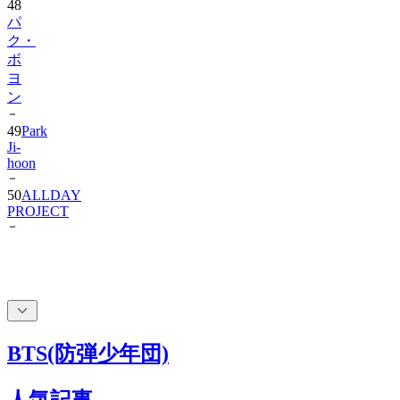
48
パ
ク・
ボ
ヨ
ン
49
Park
Ji-
hoon
50
ALLDAY
PROJECT
BTS(防弾少年団)
人気記事