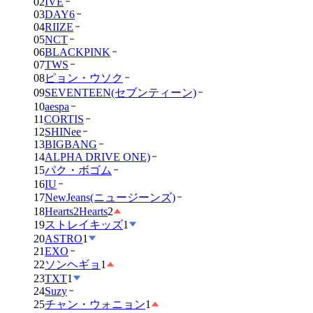
02
IVE
03
DAY6
04
RIIZE
05
NCT
06
BLACKPINK
07
TWS
08
ピョン・ウソク
09
SEVENTEEN(セブンティーン)
10
aespa
11
CORTIS
12
SHINee
13
BIGBANG
14
ALPHA DRIVE ONE)
15
パク・ボゴム
16
IU
17
NewJeans(ニュージーンズ)
18
Hearts2Hearts
2
19
ストレイキッズ
1
20
ASTRO
1
21
EXO
22
ソンヘギョ
1
23
TXT
1
24
Suzy
25
チャン・ウォニョン
1