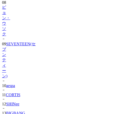
08
ピ
ョ
ン・
ウ
ソ
ク
09
SEVENTEEN(セ
ブ
ン
テ
ィ
ー
ン)
10
aespa
11
CORTIS
12
SHINee
13
BIGBANG