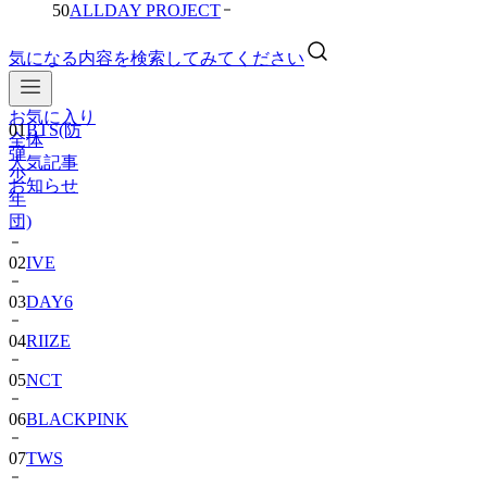
50
ALLDAY PROJECT
気になる内容を検索してみてください
お気に入り
01
BTS(防
全体
弾
人気記事
少
お知らせ
年
団)
02
IVE
03
DAY6
04
RIIZE
05
NCT
06
BLACKPINK
07
TWS