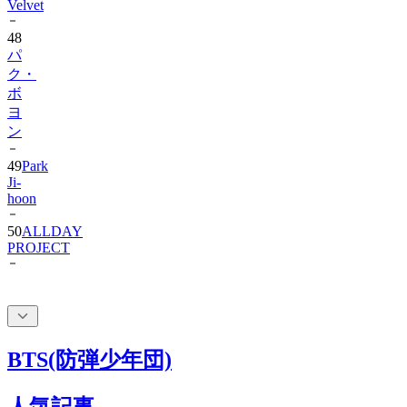
Velvet
48
パ
ク・
ボ
ヨ
ン
49
Park
Ji-
hoon
50
ALLDAY
PROJECT
BTS(防弾少年団)
人気記事