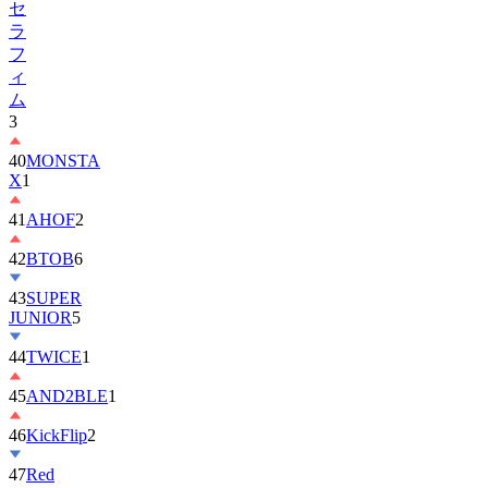
セ
ラ
フ
ィ
ム
3
40
MONSTA
X
1
41
AHOF
2
42
BTOB
6
43
SUPER
JUNIOR
5
44
TWICE
1
45
AND2BLE
1
46
KickFlip
2
47
Red