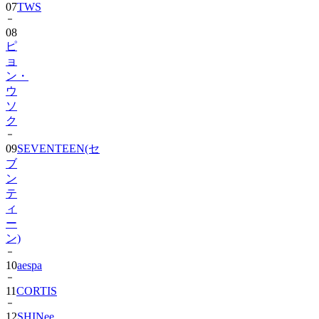
07
TWS
08
ピ
ョ
ン・
ウ
ソ
ク
09
SEVENTEEN(セ
ブ
ン
テ
ィ
ー
ン)
10
aespa
11
CORTIS
12
SHINee