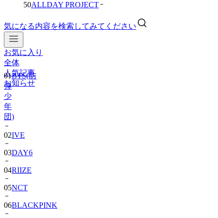
50
ALLDAY PROJECT
気になる内容を検索してみてください
お気に入り
全体
人気記事
01
BTS(防
お知らせ
弾
少
年
団)
02
IVE
03
DAY6
04
RIIZE
05
NCT
06
BLACKPINK