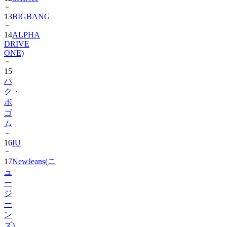
13
BIGBANG
14
ALPHA
DRIVE
ONE)
15
パ
ク・
ボ
ゴ
ム
16
IU
17
NewJeans(ニ
ュ
ー
ジ
ー
ン
ズ)