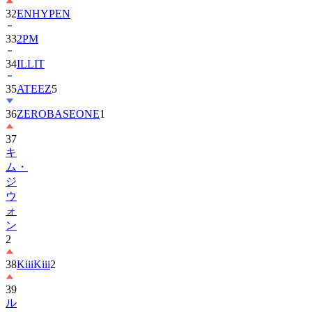
32
ENHYPEN
33
2PM
34
ILLIT
35
ATEEZ
5
36
ZEROBASEONE
1
37
キ
ム・
ジ
ウ
ォ
ン
2
38
KiiiKiii
2
39
ル