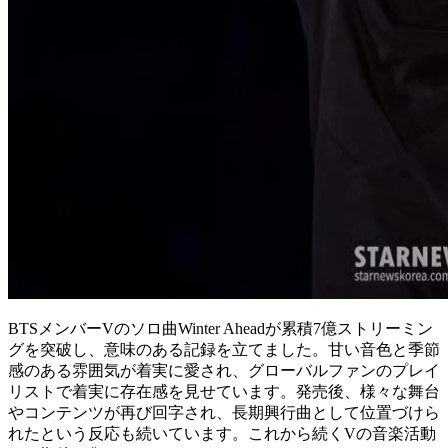
BTS
メンバー
V
のソロ曲
Winter Ahead
が累積7億ストリーミン
グを突破し、意味のある記録を立てました。甘い音色と季節
感のある雰囲気が着実に愛され、グローバルファンのプレイ
リストで着実に存在感を見せています。発売後、様々な舞台
やコンテンツが再び回字され、長期興行曲として位置づけら
れたという反応も続いています。これから続くVの音楽活動