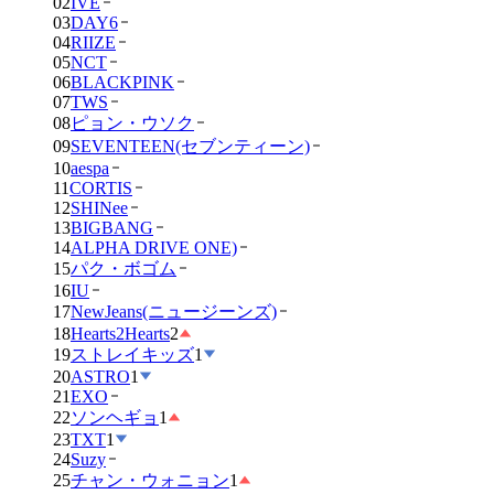
02
IVE
03
DAY6
04
RIIZE
05
NCT
06
BLACKPINK
07
TWS
08
ピョン・ウソク
09
SEVENTEEN(セブンティーン)
10
aespa
11
CORTIS
12
SHINee
13
BIGBANG
14
ALPHA DRIVE ONE)
15
パク・ボゴム
16
IU
17
NewJeans(ニュージーンズ)
18
Hearts2Hearts
2
19
ストレイキッズ
1
20
ASTRO
1
21
EXO
22
ソンヘギョ
1
23
TXT
1
24
Suzy
25
チャン・ウォニョン
1