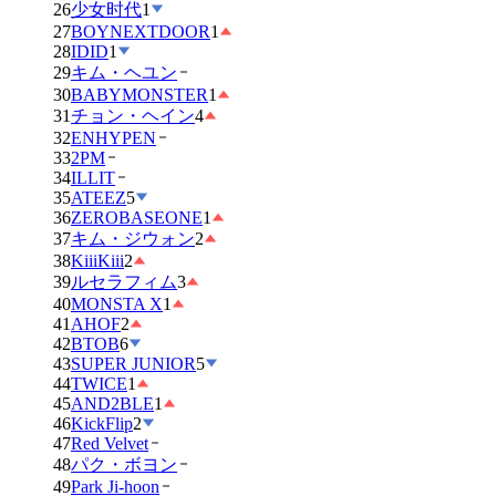
26
少女时代
1
27
BOYNEXTDOOR
1
28
IDID
1
29
キム・ヘユン
30
BABYMONSTER
1
31
チョン・ヘイン
4
32
ENHYPEN
33
2PM
34
ILLIT
35
ATEEZ
5
36
ZEROBASEONE
1
37
キム・ジウォン
2
38
KiiiKiii
2
39
ルセラフィム
3
40
MONSTA X
1
41
AHOF
2
42
BTOB
6
43
SUPER JUNIOR
5
44
TWICE
1
45
AND2BLE
1
46
KickFlip
2
47
Red Velvet
48
パク・ボヨン
49
Park Ji-hoon