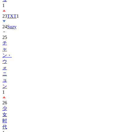
1
23
TXT
1
24
Suzy
25
チ
ャ
ン・
ウ
ォ
ニ
ョ
ン
1
26
少
女
时
代