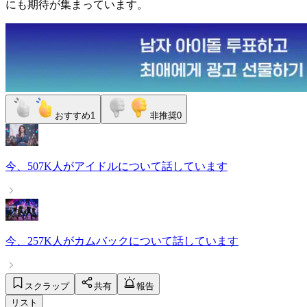
にも期待が集まっています。
おすすめ
1
非推奨
0
今、
507K人
が
アイドル
について話しています
今、
257K人
が
カムバック
について話しています
スクラップ
共有
報告
リスト