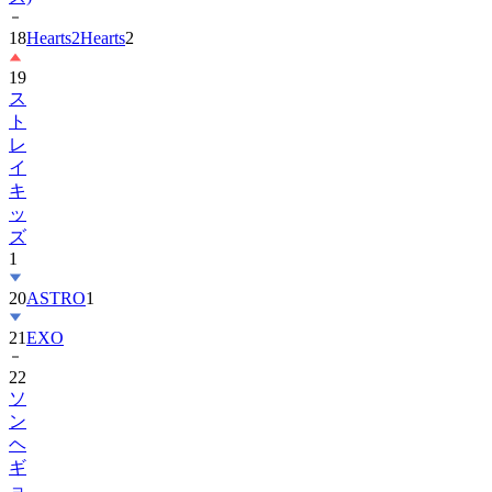
18
Hearts2Hearts
2
19
ス
ト
レ
イ
キ
ッ
ズ
1
20
ASTRO
1
21
EXO
22
ソ
ン
ヘ
ギ
ョ