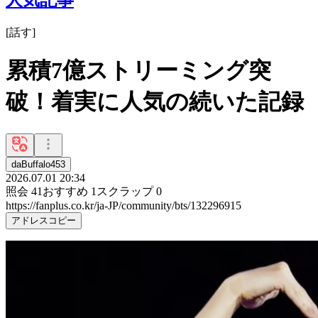
[
話す
]
累積7億ストリーミング突
破！着実に人気の続いた記録
daBuffalo453
2026.07.01 20:34
照会
41
おすすめ
1
スクラップ
0
https://fanplus.co.kr/ja-JP/community/bts/132296915
アドレスコピー