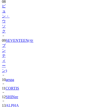
08
ピ
ョ
ン・
ウ
ソ
ク
09
SEVENTEEN(セ
ブ
ン
テ
ィ
ー
ン)
10
aespa
11
CORTIS
12
SHINee
13
ALPHA