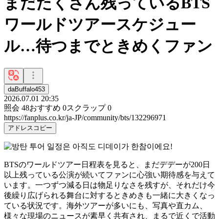
まだたくさん残っているBTS
ワールドツアースケジュー
ル…待つまでときめくファン
daBuffalo453
2026.07.01 20:35
照会
48
おすすめ
0
スクラップ
0
https://fanplus.co.kr/ja-JP/community/bts/132296971
アドレスコピー
BTS
のワールドツアー日程表を見ると、まだデデーが200日
以上残っている公演が続いてファンに心強い期待感を与えて
います。一つずつ減る日は物足りなさを残すが、それだけ今
後繰り広げられる舞台に対するときめきも一緒に大きくなっ
ている状況です。海外ツアーが多いにも、写真や直カム、
様々な現場のニュースが素早く共有され、まるで近くで活動