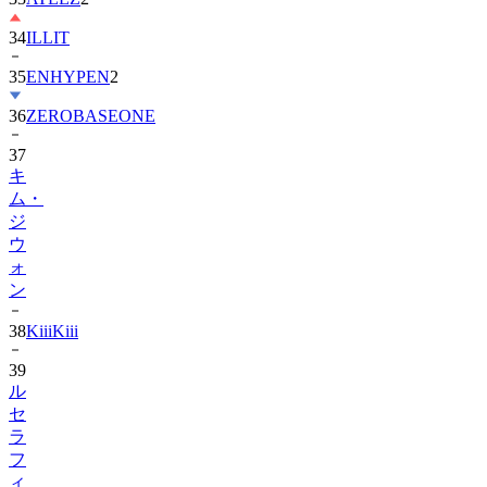
34
ILLIT
35
ENHYPEN
2
36
ZEROBASEONE
37
キ
ム・
ジ
ウ
ォ
ン
38
KiiiKiii
39
ル
セ
ラ
フ
ィ