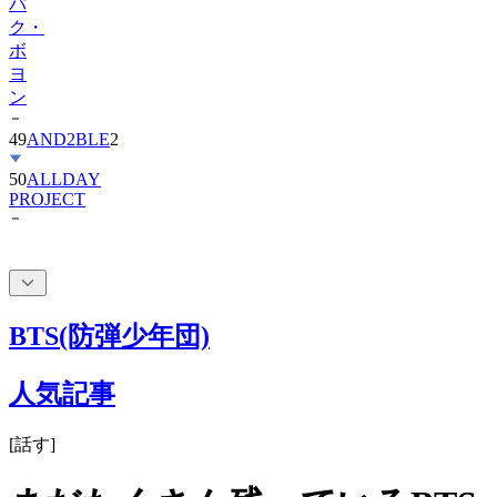
パ
ク・
ボ
ヨ
ン
49
AND2BLE
2
50
ALLDAY
PROJECT
BTS(防弾少年団)
人気記事
[
話す
]