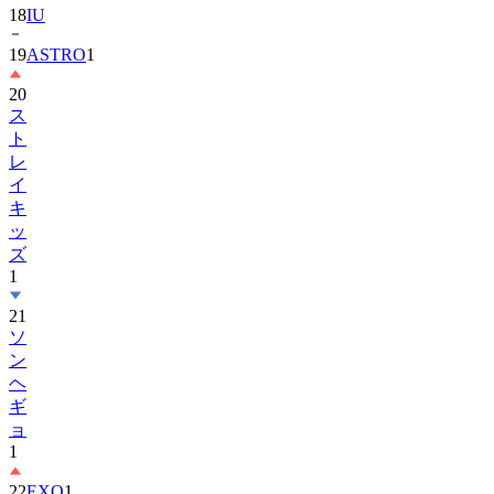
18
IU
19
ASTRO
1
20
ス
ト
レ
イ
キ
ッ
ズ
1
21
ソ
ン
ヘ
ギ
ョ
1
22
EXO
1