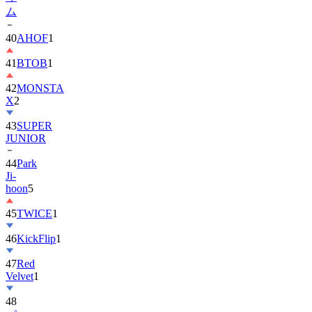
ム
40
AHOF
1
41
BTOB
1
42
MONSTA
X
2
43
SUPER
JUNIOR
44
Park
Ji-
hoon
5
45
TWICE
1
46
KickFlip
1
47
Red
Velvet
1
48