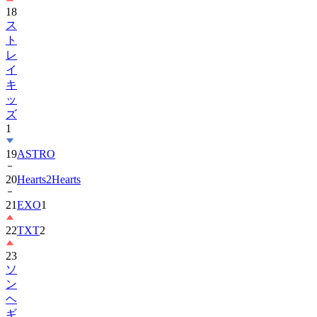
18
ス
ト
レ
イ
キ
ッ
ズ
1
19
ASTRO
20
Hearts2Hearts
21
EXO
1
22
TXT
2
23
ソ
ン
ヘ
ギ