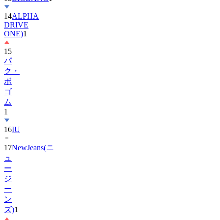
14
ALPHA
DRIVE
ONE)
1
15
パ
ク・
ボ
ゴ
ム
1
16
IU
17
NewJeans(ニ
ュ
ー
ジ
ー
ン
ズ)
1