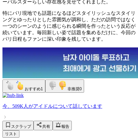
ーバルスターらしい存在感を見せてくれました。
特にパリ現地でも話題になるほどスタイリッシュなスタイリ
ングとゆったりとした雰囲気が調和し、ただの訪問ではなく
一つのシーンのように感じられる瞬間を作ったという反応が
続いています。毎回新しい姿で話題を集めるだけに、今回の
パリ日程もファンに深い印象を残しています。
おすすめ
1
非推奨
0
今、
509K人
が
アイドル
について話しています
スクラップ
共有
報告
リスト