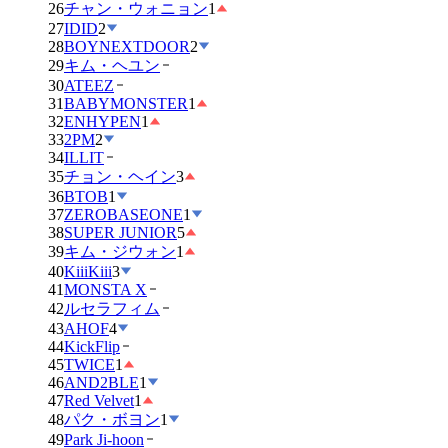
26
チャン・ウォニョン
1
27
IDID
2
28
BOYNEXTDOOR
2
29
キム・ヘユン
30
ATEEZ
31
BABYMONSTER
1
32
ENHYPEN
1
33
2PM
2
34
ILLIT
35
チョン・ヘイン
3
36
BTOB
1
37
ZEROBASEONE
1
38
SUPER JUNIOR
5
39
キム・ジウォン
1
40
KiiiKiii
3
41
MONSTA X
42
ルセラフィム
43
AHOF
4
44
KickFlip
45
TWICE
1
46
AND2BLE
1
47
Red Velvet
1
48
パク・ボヨン
1
49
Park Ji-hoon