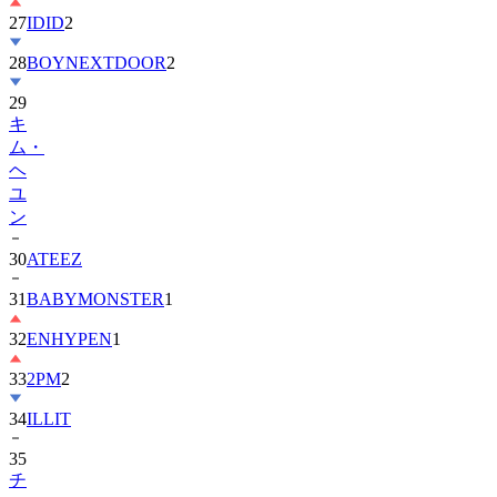
27
IDID
2
28
BOYNEXTDOOR
2
29
キ
ム・
ヘ
ユ
ン
30
ATEEZ
31
BABYMONSTER
1
32
ENHYPEN
1
33
2PM
2
34
ILLIT
35
チ