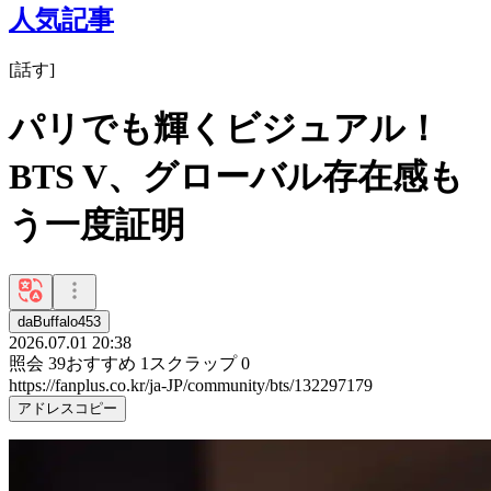
人気記事
[
話す
]
パリでも輝くビジュアル！
BTS V、グローバル存在感も
う一度証明
daBuffalo453
2026.07.01 20:38
照会
39
おすすめ
1
スクラップ
0
https://fanplus.co.kr/ja-JP/community/bts/132297179
アドレスコピー