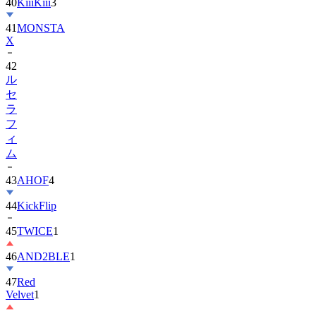
40
KiiiKiii
3
41
MONSTA
X
42
ル
セ
ラ
フ
ィ
ム
43
AHOF
4
44
KickFlip
45
TWICE
1
46
AND2BLE
1
47
Red
Velvet
1