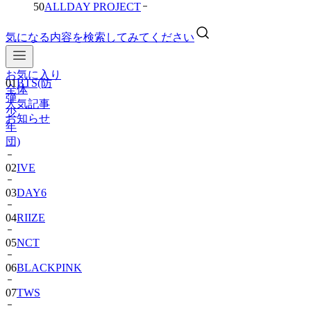
50
ALLDAY PROJECT
気になる内容を検索してみてください
お気に入り
01
BTS(防
全体
弾
人気記事
少
お知らせ
年
団)
02
IVE
03
DAY6
04
RIIZE
05
NCT
06
BLACKPINK
07
TWS