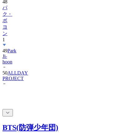
48
パ
ク・
ボ
ヨ
ン
1
49
Park
Ji-
hoon
50
ALLDAY
PROJECT
BTS(防弾少年団)