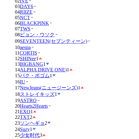
02
IVE
03
DAY6
04
RIIZE
05
NCT
06
BLACKPINK
07
TWS
08
ピョン・ウソク
09
SEVENTEEN(セブンティーン)
10
aespa
11
CORTIS
12
SHINee
1
13
BIGBANG
1
14
ALPHA DRIVE ONE)
1
15
パク・ボゴム
1
16
IU
17
NewJeans(ニュージーンズ)
1
18
ストレイキッズ
1
19
ASTRO
20
Hearts2Hearts
21
EXO
1
22
TXT
2
23
ソンヘギョ
2
24
Suzy
1
25
少女时代
3