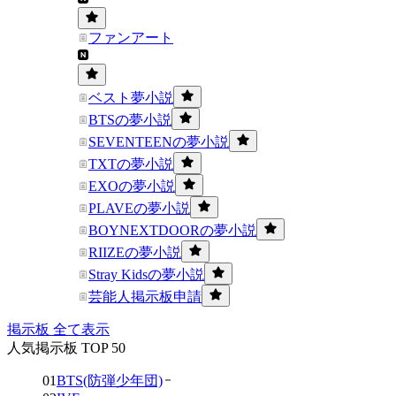
ファンアート
ベスト夢小説
BTSの夢小説
SEVENTEENの夢小説
TXTの夢小説
EXOの夢小説
PLAVEの夢小説
BOYNEXTDOORの夢小説
RIIZEの夢小説
Stray Kidsの夢小説
芸能人掲示板申請
掲示板 全て表示
人気掲示板 TOP 50
01
BTS(防弾少年団)