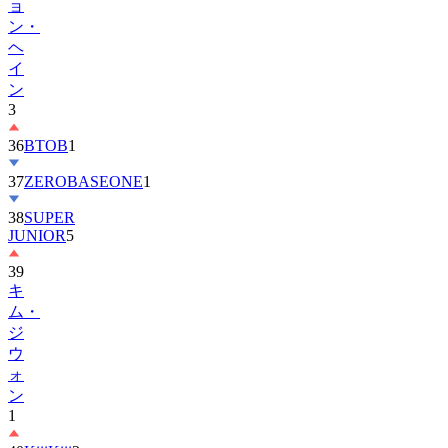
ョ
ン・
ヘ
イ
ン
3
36
BTOB
1
37
ZEROBASEONE
1
38
SUPER
JUNIOR
5
39
キ
ム・
ジ
ウ
ォ
ン
1