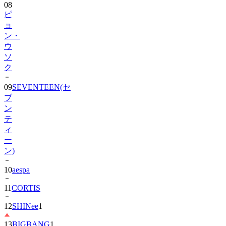
08
ピ
ョ
ン・
ウ
ソ
ク
09
SEVENTEEN(セ
ブ
ン
テ
ィ
ー
ン)
10
aespa
11
CORTIS
12
SHINee
1
13
BIGBANG
1