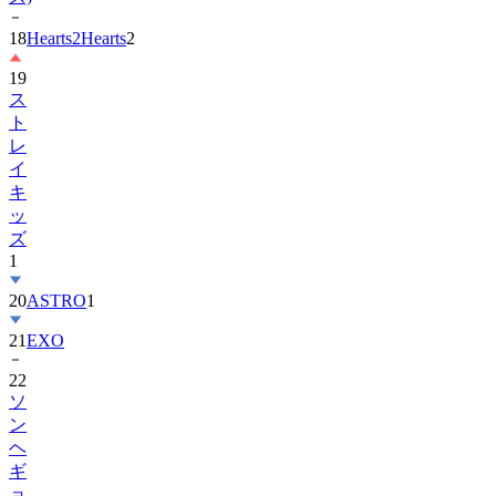
18
Hearts2Hearts
2
19
ス
ト
レ
イ
キ
ッ
ズ
1
20
ASTRO
1
21
EXO
22
ソ
ン
ヘ
ギ
ョ