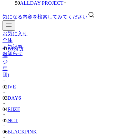
50
ALLDAY PROJECT
気になる内容を検索してみてください
お気に入り
全体
人気記事
01
BTS(防
お知らせ
弾
少
年
団)
02
IVE
03
DAY6
04
RIIZE
05
NCT
06
BLACKPINK