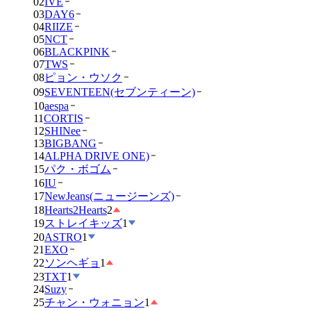
02
IVE
03
DAY6
04
RIIZE
05
NCT
06
BLACKPINK
07
TWS
08
ピョン・ウソク
09
SEVENTEEN(セブンティーン)
10
aespa
11
CORTIS
12
SHINee
13
BIGBANG
14
ALPHA DRIVE ONE)
15
パク・ボゴム
16
IU
17
NewJeans(ニュージーンズ)
18
Hearts2Hearts
2
19
ストレイキッズ
1
20
ASTRO
1
21
EXO
22
ソンヘギョ
1
23
TXT
1
24
Suzy
25
チャン・ウォニョン
1