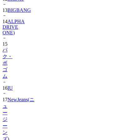
13
BIGBANG
14
ALPHA
DRIVE
ONE)
15
パ
ク・
ボ
ゴ
ム
16
IU
17
NewJeans(ニ
ュ
ー
ジ
ー
ン
ズ)