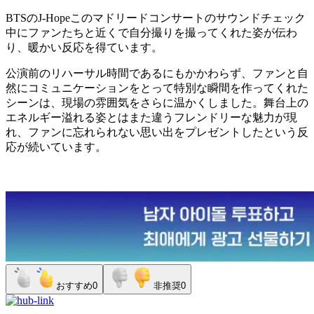
BTS
の
J-Hope
このマドリードコンサートのサウンドチェック
中にファンたちと近くで自分撮りを撮ってくれた姿が伝わ
り、暖かい反応を得ています。
公演前のリハーサル時間であるにもかかわらず、ファンと自
然にコミュニケーションをとって特別な瞬間を作ってくれた
シーンは、現場の雰囲気をさらに温かくしました。舞台上の
エネルギー溢れる姿とはまた違うフレンドリーな魅力が現
れ、ファンに忘れられない思い出をプレゼントしたという反
応が続いています。
おすすめ
0
非推奨
0