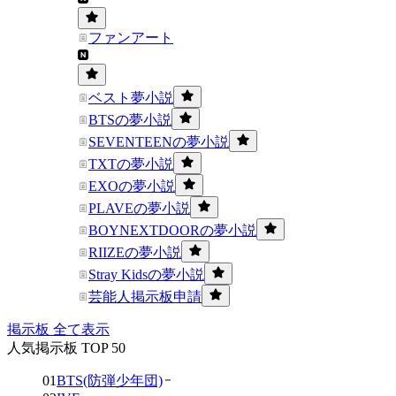
ファンアート
ベスト夢小説
BTSの夢小説
SEVENTEENの夢小説
TXTの夢小説
EXOの夢小説
PLAVEの夢小説
BOYNEXTDOORの夢小説
RIIZEの夢小説
Stray Kidsの夢小説
芸能人掲示板申請
掲示板 全て表示
人気掲示板 TOP 50
01
BTS(防弾少年団)