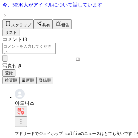
今、
509K人
が
アイドル
について話しています
スクラップ
共有
報告
リスト
コメント
13
写真付き
登録
推奨順
最新順
登録順
아도니스
マドリードでジェイホップ selfieのニュースはとても良いで