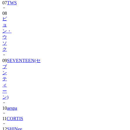
07
TWS
08
ピ
ョ
ン・
ウ
ソ
ク
09
SEVENTEEN(セ
ブ
ン
テ
ィ
ー
ン)
10
aespa
11
CORTIS
12
SHINee