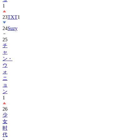
1
23
TXT
1
24
Suzy
25
チ
ャ
ン・
ウ
ォ
ニ
ョ
ン
1
26
少
女
时
代