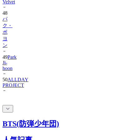
Velvet
48
パ
ク・
ボ
ヨ
ン
49
Park
Ji-
hoon
50
ALLDAY
PROJECT
BTS(防弾少年団)
人気記事