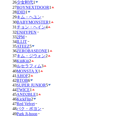
26
少女时代
1
27
BOYNEXTDOOR
1
28
IDID
1
29
キム・ヘユン
30
BABYMONSTER
1
31
チョン・ヘイン
4
32
ENHYPEN
33
2PM
34
ILLIT
35
ATEEZ
5
36
ZEROBASEONE
1
37
キム・ジウォン
2
38
KiiiKiii
2
39
ルセラフィム
3
40
MONSTA X
1
41
AHOF
2
42
BTOB
6
43
SUPER JUNIOR
5
44
TWICE
1
45
AND2BLE
1
46
KickFlip
2
47
Red Velvet
48
パク・ボヨン
49
Park Ji-hoon