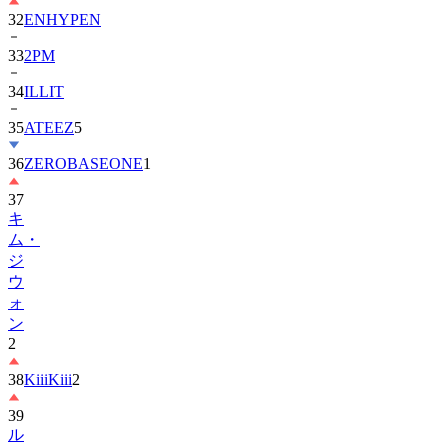
32
ENHYPEN
33
2PM
34
ILLIT
35
ATEEZ
5
36
ZEROBASEONE
1
37
キ
ム・
ジ
ウ
ォ
ン
2
38
KiiiKiii
2
39
ル