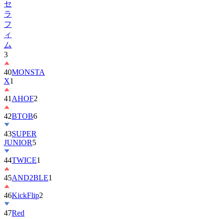
セ
ラ
フ
ィ
ム
3
40
MONSTA
X
1
41
AHOF
2
42
BTOB
6
43
SUPER
JUNIOR
5
44
TWICE
1
45
AND2BLE
1
46
KickFlip
2
47
Red