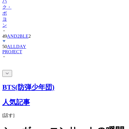
ボ
ヨ
ン
49
AND2BLE
2
50
ALLDAY
PROJECT
BTS(防弾少年団)
人気記事
[
話す
]