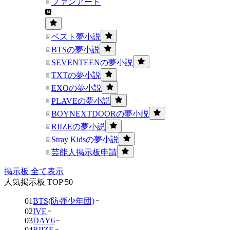
ファンアート
ベスト夢小説
BTSの夢小説
SEVENTEENの夢小説
TXTの夢小説
EXOの夢小説
PLAVEの夢小説
BOYNEXTDOORの夢小説
RIIZEの夢小説
Stray Kidsの夢小説
芸能人掲示板申請
掲示板 全て表示
人気掲示板 TOP 50
01
BTS(防弾少年団)
02
IVE
03
DAY6
04
RIIZE