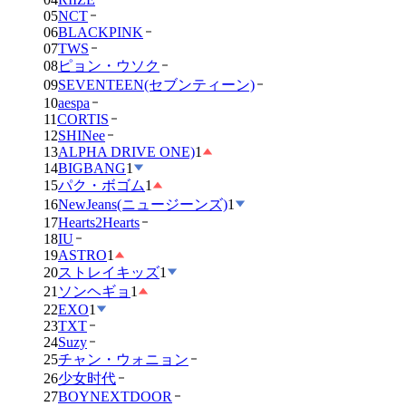
05
NCT
06
BLACKPINK
07
TWS
08
ピョン・ウソク
09
SEVENTEEN(セブンティーン)
10
aespa
11
CORTIS
12
SHINee
13
ALPHA DRIVE ONE)
1
14
BIGBANG
1
15
パク・ボゴム
1
16
NewJeans(ニュージーンズ)
1
17
Hearts2Hearts
18
IU
19
ASTRO
1
20
ストレイキッズ
1
21
ソンヘギョ
1
22
EXO
1
23
TXT
24
Suzy
25
チャン・ウォニョン
26
少女时代
27
BOYNEXTDOOR