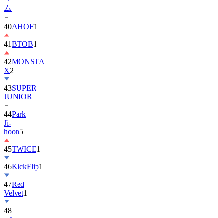
40
AHOF
1
41
BTOB
1
42
MONSTA
X
2
43
SUPER
JUNIOR
44
Park
Ji-
hoon
5
45
TWICE
1
46
KickFlip
1
47
Red
Velvet
1
48
パ
ク・