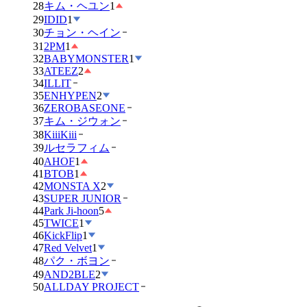
28
キム・ヘユン
1
29
IDID
1
30
チョン・ヘイン
31
2PM
1
32
BABYMONSTER
1
33
ATEEZ
2
34
ILLIT
35
ENHYPEN
2
36
ZEROBASEONE
37
キム・ジウォン
38
KiiiKiii
39
ルセラフィム
40
AHOF
1
41
BTOB
1
42
MONSTA X
2
43
SUPER JUNIOR
44
Park Ji-hoon
5
45
TWICE
1
46
KickFlip
1
47
Red Velvet
1
48
パク・ボヨン
49
AND2BLE
2
50
ALLDAY PROJECT