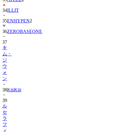
35
ENHYPEN
2
36
ZEROBASEONE
37
キ
ム・
ジ
ウ
ォ
ン
38
KiiiKiii
39
ル
セ
ラ
フ
ィ
ム