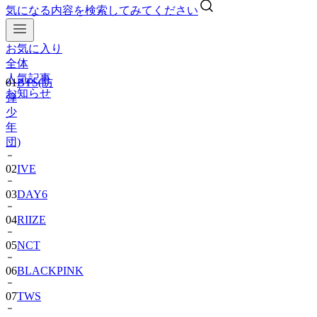
気になる内容を検索してみてください
お気に入り
01
BTS(防
全体
弾
人気記事
少
お知らせ
年
団)
02
IVE
03
DAY6
04
RIIZE
05
NCT
06
BLACKPINK
07
TWS
08
ピ