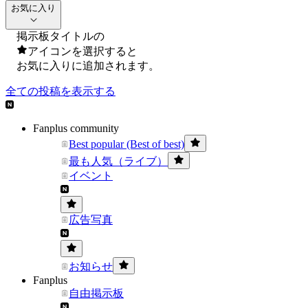
お気に入り
掲示板タイトルの
アイコンを選択すると
お気に入りに追加されます。
全ての投稿を表示する
Fanplus community
Best popular (Best of best)
最も人気（ライブ）
イベント
広告写真
お知らせ
Fanplus
自由掲示板