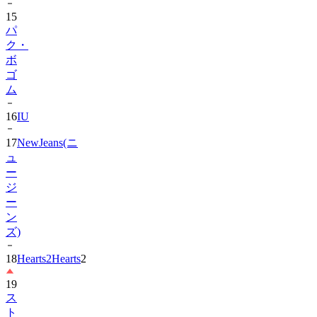
15
パ
ク・
ボ
ゴ
ム
16
IU
17
NewJeans(ニ
ュ
ー
ジ
ー
ン
ズ)
18
Hearts2Hearts
2
19
ス
ト