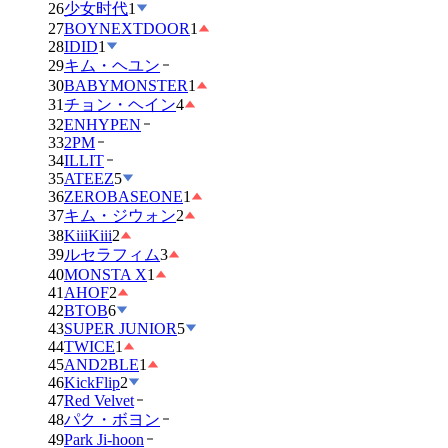
26
少女时代
1
27
BOYNEXTDOOR
1
28
IDID
1
29
キム・ヘユン
30
BABYMONSTER
1
31
チョン・ヘイン
4
32
ENHYPEN
33
2PM
34
ILLIT
35
ATEEZ
5
36
ZEROBASEONE
1
37
キム・ジウォン
2
38
KiiiKiii
2
39
ルセラフィム
3
40
MONSTA X
1
41
AHOF
2
42
BTOB
6
43
SUPER JUNIOR
5
44
TWICE
1
45
AND2BLE
1
46
KickFlip
2
47
Red Velvet
48
パク・ボヨン
49
Park Ji-hoon