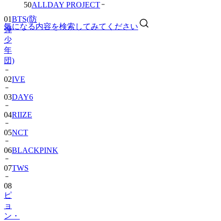
50
ALLDAY PROJECT
01
BTS(防
気になる内容を検索してみてください
弾
少
年
団)
02
IVE
03
DAY6
04
RIIZE
05
NCT
06
BLACKPINK
07
TWS
08
ピ
ョ
ン・