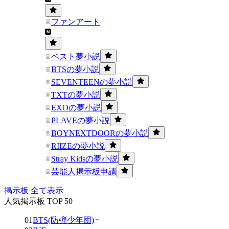
ファンアート
ベスト夢小説
BTSの夢小説
SEVENTEENの夢小説
TXTの夢小説
EXOの夢小説
PLAVEの夢小説
BOYNEXTDOORの夢小説
RIIZEの夢小説
Stray Kidsの夢小説
芸能人掲示板申請
掲示板 全て表示
人気掲示板 TOP 50
01
BTS(防弾少年団)