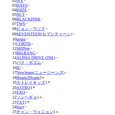
02
IVE
03
DAY6
04
RIIZE
05
NCT
06
BLACKPINK
07
TWS
08
ピョン・ウソク
09
SEVENTEEN(セブンティーン)
10
aespa
11
CORTIS
12
SHINee
13
BIGBANG
14
ALPHA DRIVE ONE)
15
パク・ボゴム
16
IU
17
NewJeans(ニュージーンズ)
18
Hearts2Hearts
2
19
ストレイキッズ
1
20
ASTRO
1
21
EXO
22
ソンヘギョ
1
23
TXT
1
24
Suzy
25
チャン・ウォニョン
1