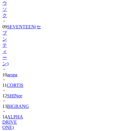
ウ
ソ
ク
09
SEVENTEEN(セ
ブ
ン
テ
ィ
ー
ン)
10
aespa
11
CORTIS
12
SHINee
13
BIGBANG
14
ALPHA
DRIVE
ONE)