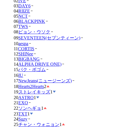
02
IVE
03
DAY6
04
RIIZE
05
NCT
06
BLACKPINK
07
TWS
08
ピョン・ウソク
09
SEVENTEEN(セブンティーン)
10
aespa
11
CORTIS
12
SHINee
13
BIGBANG
14
ALPHA DRIVE ONE)
15
パク・ボゴム
16
IU
17
NewJeans(ニュージーンズ)
18
Hearts2Hearts
2
19
ストレイキッズ
1
20
ASTRO
1
21
EXO
22
ソンヘギョ
1
23
TXT
1
24
Suzy
25
チャン・ウォニョン
1