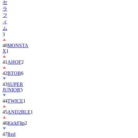
フ
ィ
ム
3
40
MONSTA
X
1
41
AHOF
2
42
BTOB
6
43
SUPER
JUNIOR
5
44
TWICE
1
45
AND2BLE
1
46
KickFlip
2
47
Red
Velvet