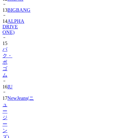
14
ALPHA
DRIVE
ONE)
15
パ
ク・
ボ
ゴ
ム
16
IU
17
NewJeans(ニ
ュ
ー
ジ
ー
ン
ズ)
18
Hearts2Hearts
2