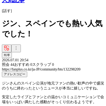
[
話す
]
ジン、スペインでも熱い人気
でした！
하루
2026.07.01 20:54
照会
44
おすすめ
0
スクラップ
0
https://fanplus.co.kr/ja-JP/community/bts/132298209
アドレスコピー
ジンさんのスペイン公演が地元ファンの熱い歓声の中で盛況
のうちに終わったというニュースが本当に嬉しいですね。
安定したライブとファンとの温かいコミュニケーションで会
場をいっぱい満たした感動がそっくり伝わるようです。