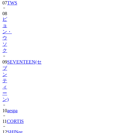
08
ピ
ョ
ン・
ウ
ソ
ク
09
SEVENTEEN(セ
ブ
ン
テ
ィ
ー
ン)
10
aespa
11
CORTIS
12
SHINee
13
BIGBANG