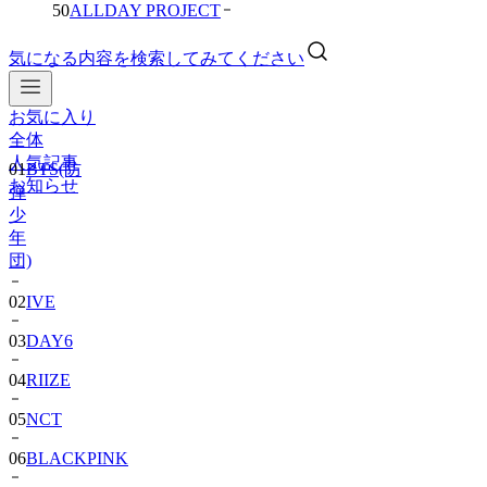
50
ALLDAY PROJECT
気になる内容を検索してみてください
お気に入り
01
BTS(防
全体
弾
人気記事
少
お知らせ
年
団)
02
IVE
03
DAY6
04
RIIZE
05
NCT
06
BLACKPINK
07
TWS