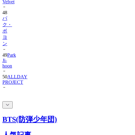
48
パ
ク・
ボ
ヨ
ン
49
Park
Ji-
hoon
50
ALLDAY
PROJECT
BTS(防弾少年団)
人気記事