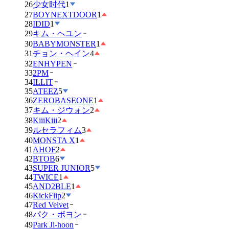
26
少女时代
1
27
BOYNEXTDOOR
1
28
IDID
1
29
キム・ヘユン
30
BABYMONSTER
1
31
チョン・ヘイン
4
32
ENHYPEN
33
2PM
34
ILLIT
35
ATEEZ
5
36
ZEROBASEONE
1
37
キム・ジウォン
2
38
KiiiKiii
2
39
ルセラフィム
3
40
MONSTA X
1
41
AHOF
2
42
BTOB
6
43
SUPER JUNIOR
5
44
TWICE
1
45
AND2BLE
1
46
KickFlip
2
47
Red Velvet
48
パク・ボヨン
49
Park Ji-hoon