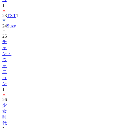
23
TXT
1
24
Suzy
25
チ
ャ
ン・
ウ
ォ
ニ
ョ
ン
1
26
少
女
时
代
1