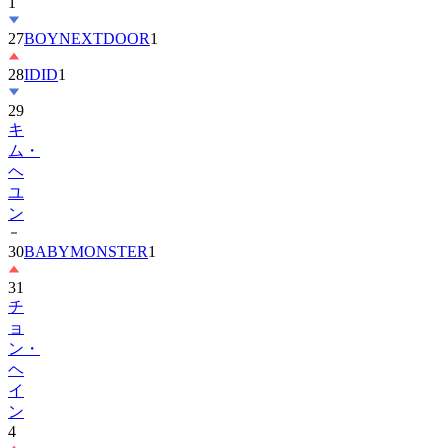
27
BOYNEXTDOOR
1
28
IDID
1
29
キ
ム・
ヘ
ユ
ン
30
BABYMONSTER
1
31
チ
ョ
ン・
ヘ
イ
ン
4
32
ENHYPEN