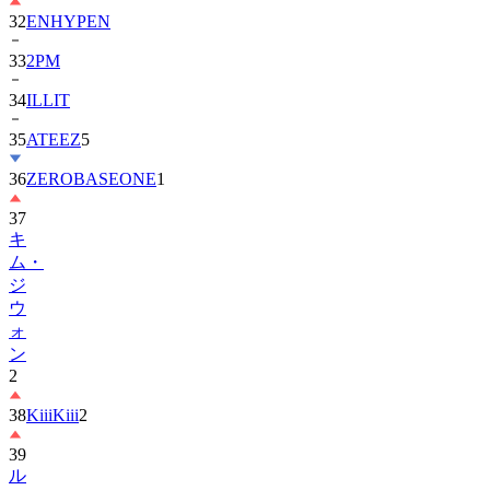
33
2PM
34
ILLIT
35
ATEEZ
5
36
ZEROBASEONE
1
37
キ
ム・
ジ
ウ
ォ
ン
2
38
KiiiKiii
2
39
ル
セ
ラ