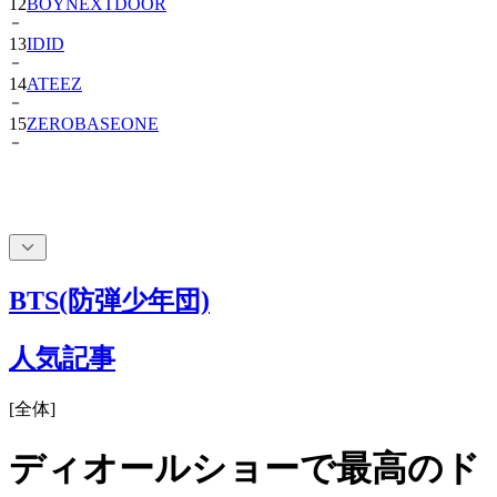
12
BOYNEXTDOOR
13
IDID
14
ATEEZ
15
ZEROBASEONE
BTS(防弾少年団)
人気記事
[
全体
]
ディオールショーで最高のド