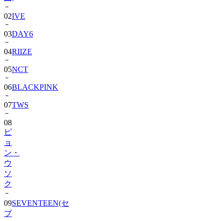
02
IVE
03
DAY6
04
RIIZE
05
NCT
06
BLACKPINK
07
TWS
08
ピ
ョ
ン・
ウ
ソ
ク
09
SEVENTEEN(セ
ブ