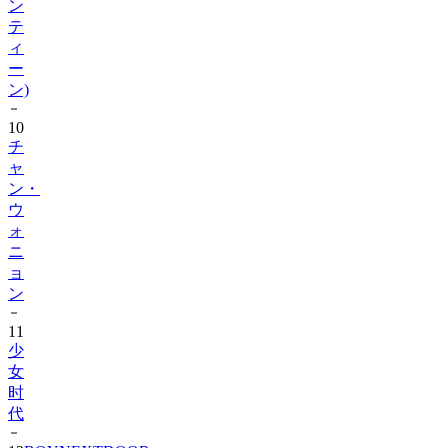
ン
テ
ィ
ー
ン)
10
チ
ャ
ン・
ウ
ォ
ニ
ョ
ン
11
少
女
时
代