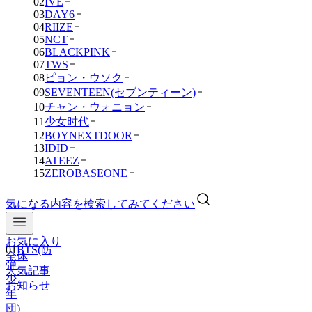
02
IVE
03
DAY6
04
RIIZE
05
NCT
06
BLACKPINK
07
TWS
08
ピョン・ウソク
09
SEVENTEEN(セブンティーン)
10
チャン・ウォニョン
11
少女时代
12
BOYNEXTDOOR
13
IDID
14
ATEEZ
15
ZEROBASEONE
気になる内容を検索してみてください
お気に入り
01
BTS(防
全体
弾
人気記事
少
お知らせ
年
団)