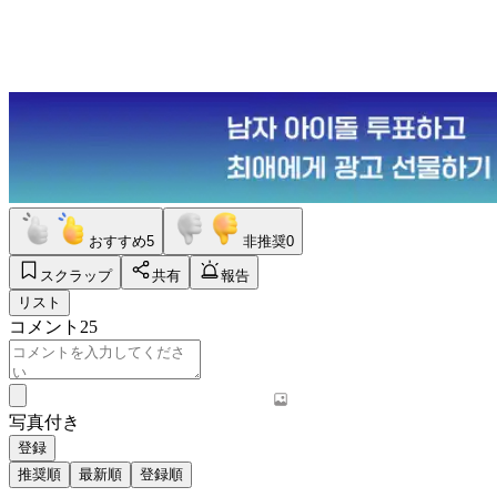
おすすめ
5
非推奨
0
スクラップ
共有
報告
リスト
コメント
25
写真付き
登録
推奨順
最新順
登録順