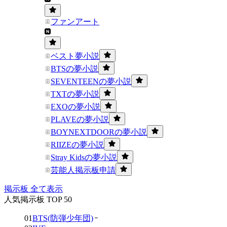
ファンアート
ベスト夢小説
BTSの夢小説
SEVENTEENの夢小説
TXTの夢小説
EXOの夢小説
PLAVEの夢小説
BOYNEXTDOORの夢小説
RIIZEの夢小説
Stray Kidsの夢小説
芸能人掲示板申請
掲示板 全て表示
人気掲示板 TOP 50
01
BTS(防弾少年団)