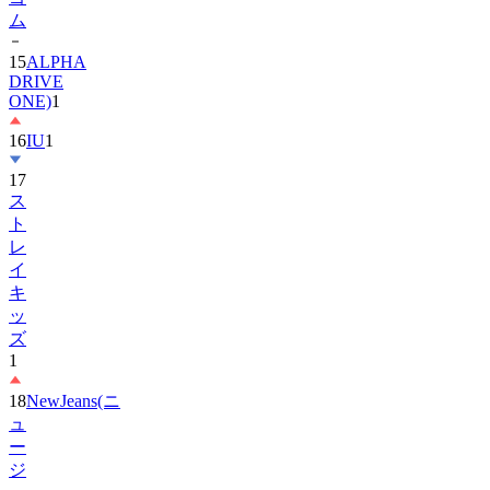
ム
15
ALPHA
DRIVE
ONE)
1
16
IU
1
17
ス
ト
レ
イ
キ
ッ
ズ
1
18
NewJeans(ニ
ュ
ー
ジ