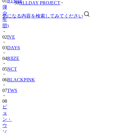
01
BTS(防
50
ALLDAY PROJECT
弾
少
気になる内容を検索してみてください
年
団)
02
IVE
03
DAY6
04
RIIZE
05
NCT
06
BLACKPINK
07
TWS
08
ピ
ョ
ン・
ウ
ソ