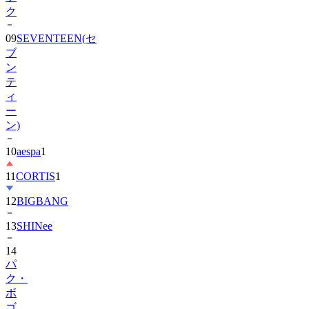
ク
09
SEVENTEEN(セ
ブ
ン
テ
ィ
ー
ン)
10
aespa
1
11
CORTIS
1
12
BIGBANG
13
SHINee
14
パ
ク・
ボ
ゴ