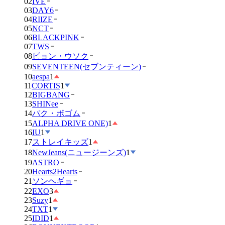
02
IVE
03
DAY6
04
RIIZE
05
NCT
06
BLACKPINK
07
TWS
08
ピョン・ウソク
09
SEVENTEEN(セブンティーン)
10
aespa
1
11
CORTIS
1
12
BIGBANG
13
SHINee
14
パク・ボゴム
15
ALPHA DRIVE ONE)
1
16
IU
1
17
ストレイキッズ
1
18
NewJeans(ニュージーンズ)
1
19
ASTRO
20
Hearts2Hearts
21
ソンヘギョ
22
EXO
3
23
Suzy
1
24
TXT
1
25
IDID
1