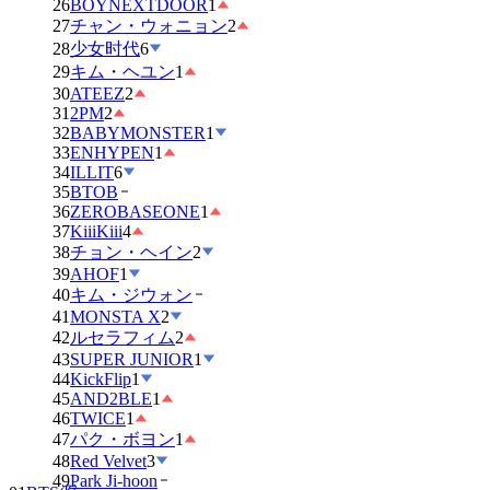
26
BOYNEXTDOOR
1
27
チャン・ウォニョン
2
28
少女时代
6
29
キム・ヘユン
1
30
ATEEZ
2
31
2PM
2
32
BABYMONSTER
1
33
ENHYPEN
1
34
ILLIT
6
35
BTOB
36
ZEROBASEONE
1
37
KiiiKiii
4
38
チョン・ヘイン
2
39
AHOF
1
40
キム・ジウォン
41
MONSTA X
2
42
ルセラフィム
2
43
SUPER JUNIOR
1
44
KickFlip
1
45
AND2BLE
1
46
TWICE
1
47
パク・ボヨン
1
48
Red Velvet
3
49
Park Ji-hoon