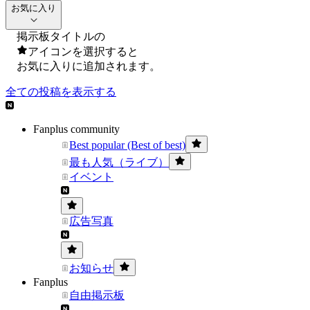
お気に入り
掲示板タイトルの
アイコンを選択すると
お気に入りに追加されます。
全ての投稿を表示する
Fanplus community
Best popular (Best of best)
最も人気（ライブ）
イベント
広告写真
お知らせ
Fanplus
自由掲示板