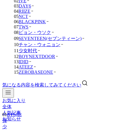
02
IVE
03
DAY6
04
RIIZE
05
NCT
06
BLACKPINK
07
TWS
08
ピョン・ウソク
09
SEVENTEEN(セブンティーン)
10
チャン・ウォニョン
11
少女时代
12
BOYNEXTDOOR
13
IDID
14
ATEEZ
15
ZEROBASEONE
気になる内容を検索してみてください
お気に入り
全体
人気記事
01
BTS(防
お知らせ
弾
少