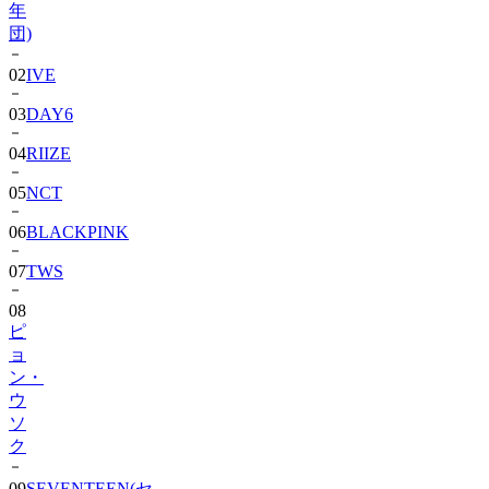
年
団)
02
IVE
03
DAY6
04
RIIZE
05
NCT
06
BLACKPINK
07
TWS
08
ピ
ョ
ン・
ウ
ソ
ク
09
SEVENTEEN(セ