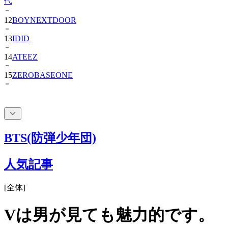
代
12
BOYNEXTDOOR
13
IDID
14
ATEEZ
15
ZEROBASEONE
BTS(防弾少年団)
人気記事
[
全体
]
Vは男が見ても魅力的です。