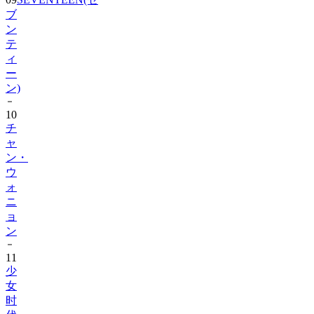
ブ
ン
テ
ィ
ー
ン)
10
チ
ャ
ン・
ウ
ォ
ニ
ョ
ン
11
少
女
时