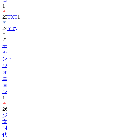
23
TXT
1
24
Suzy
25
チ
ャ
ン・
ウ
ォ
ニ
ョ
ン
1
26
少
女
时
代
1