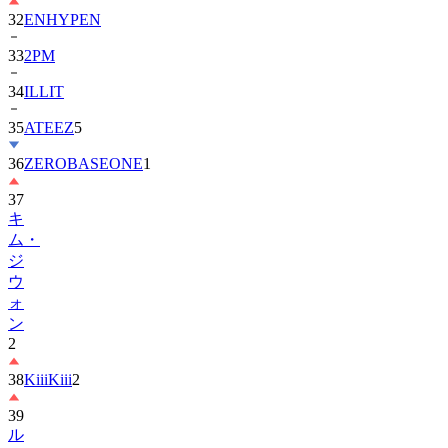
33
2PM
34
ILLIT
35
ATEEZ
5
36
ZEROBASEONE
1
37
キ
ム・
ジ
ウ
ォ
ン
2
38
KiiiKiii
2
39
ル
セ
ラ