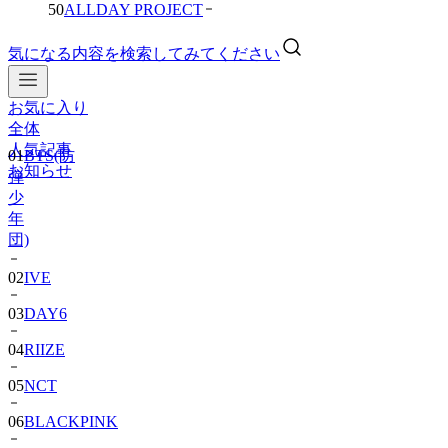
50
ALLDAY PROJECT
気になる内容を検索してみてください
お気に入り
01
BTS(防
全体
弾
人気記事
少
お知らせ
年
団)
02
IVE
03
DAY6
04
RIIZE
05
NCT
06
BLACKPINK
07
TWS