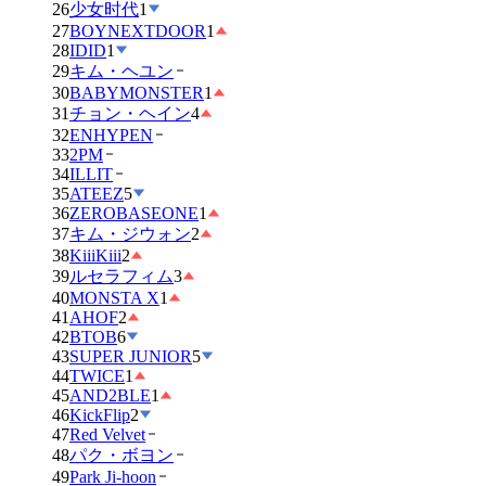
26
少女时代
1
27
BOYNEXTDOOR
1
28
IDID
1
29
キム・ヘユン
30
BABYMONSTER
1
31
チョン・ヘイン
4
32
ENHYPEN
33
2PM
34
ILLIT
35
ATEEZ
5
36
ZEROBASEONE
1
37
キム・ジウォン
2
38
KiiiKiii
2
39
ルセラフィム
3
40
MONSTA X
1
41
AHOF
2
42
BTOB
6
43
SUPER JUNIOR
5
44
TWICE
1
45
AND2BLE
1
46
KickFlip
2
47
Red Velvet
48
パク・ボヨン
49
Park Ji-hoon