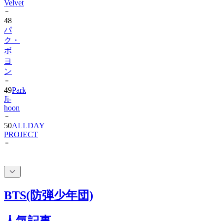
48
パ
ク・
ボ
ヨ
ン
49
Park
Ji-
hoon
50
ALLDAY
PROJECT
BTS(防弾少年団)
人気記事