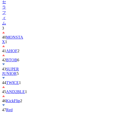
フ
ィ
ム
3
40
MONSTA
X
1
41
AHOF
2
42
BTOB
6
43
SUPER
JUNIOR
5
44
TWICE
1
45
AND2BLE
1
46
KickFlip
2
47
Red
Velvet