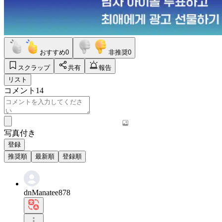
おすすめ
0
非推奨
0
スクラップ
共有
報告
リスト
コメント
14
写真付き
登録
推奨順
最新順
登録順
dnManatee878