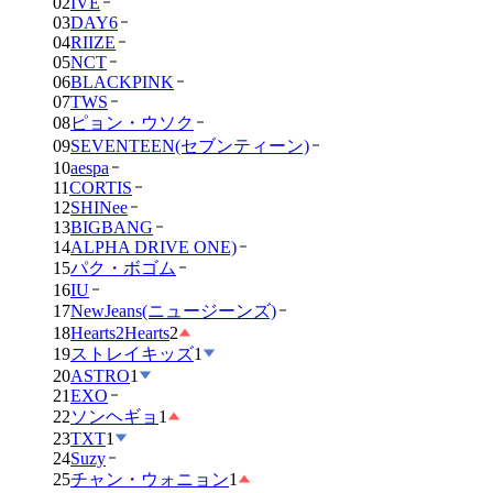
02
IVE
03
DAY6
04
RIIZE
05
NCT
06
BLACKPINK
07
TWS
08
ピョン・ウソク
09
SEVENTEEN(セブンティーン)
10
aespa
11
CORTIS
12
SHINee
13
BIGBANG
14
ALPHA DRIVE ONE)
15
パク・ボゴム
16
IU
17
NewJeans(ニュージーンズ)
18
Hearts2Hearts
2
19
ストレイキッズ
1
20
ASTRO
1
21
EXO
22
ソンヘギョ
1
23
TXT
1
24
Suzy
25
チャン・ウォニョン
1