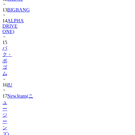
14
ALPHA
DRIVE
ONE)
15
パ
ク・
ボ
ゴ
ム
16
IU
17
NewJeans(ニ
ュ
ー
ジ
ー
ン
ズ)
18
Hearts2Hearts
2