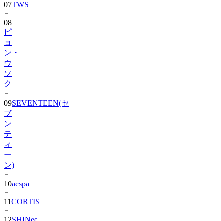
08
ピ
ョ
ン・
ウ
ソ
ク
09
SEVENTEEN(セ
ブ
ン
テ
ィ
ー
ン)
10
aespa
11
CORTIS
12
SHINee
13
BIGBANG