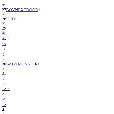
27
BOYNEXTDOOR
1
28
IDID
1
29
キ
ム・
ヘ
ユ
ン
30
BABYMONSTER
1
31
チ
ョ
ン・
ヘ
イ
ン
4
32
ENHYPEN