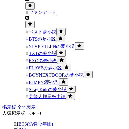
ファンアート
ベスト夢小説
BTSの夢小説
SEVENTEENの夢小説
TXTの夢小説
EXOの夢小説
PLAVEの夢小説
BOYNEXTDOORの夢小説
RIIZEの夢小説
Stray Kidsの夢小説
芸能人掲示板申請
掲示板 全て表示
人気掲示板 TOP 50
01
BTS(防弾少年団)