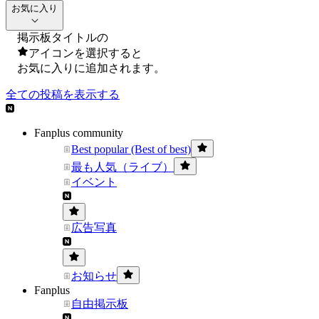
お気に入り
掲示板タイトルの
アイコンを選択すると
お気に入りに追加されます。
全ての投稿を表示する
Fanplus community
Best popular (Best of best)
最も人気（ライブ）
イベント
広告写真
お知らせ
Fanplus
自由掲示板