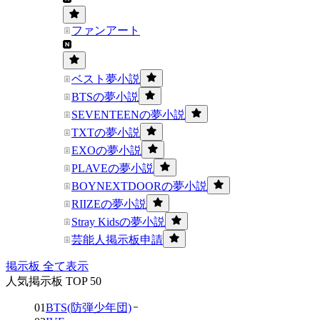
ファンアート
ベスト夢小説
BTSの夢小説
SEVENTEENの夢小説
TXTの夢小説
EXOの夢小説
PLAVEの夢小説
BOYNEXTDOORの夢小説
RIIZEの夢小説
Stray Kidsの夢小説
芸能人掲示板申請
掲示板 全て表示
人気掲示板 TOP 50
01
BTS(防弾少年団)