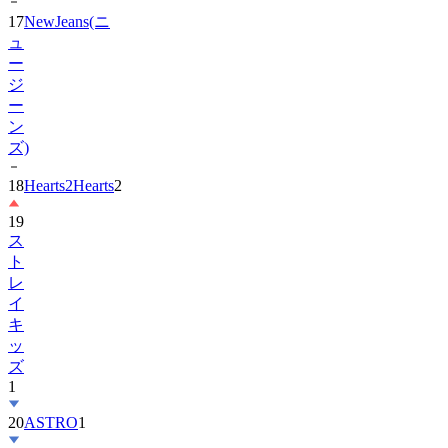
17
NewJeans(ニ
ュ
ー
ジ
ー
ン
ズ)
18
Hearts2Hearts
2
19
ス
ト
レ
イ
キ
ッ
ズ
1
20
ASTRO
1