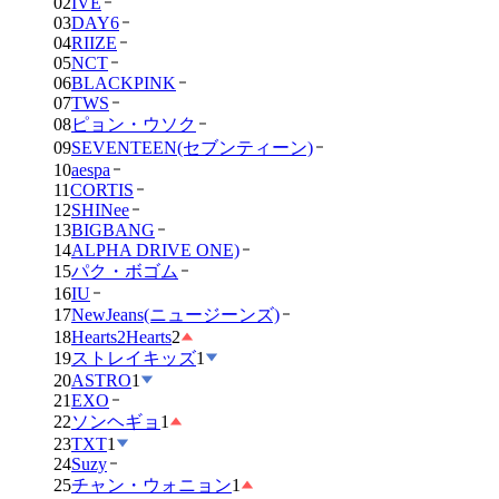
02
IVE
03
DAY6
04
RIIZE
05
NCT
06
BLACKPINK
07
TWS
08
ピョン・ウソク
09
SEVENTEEN(セブンティーン)
10
aespa
11
CORTIS
12
SHINee
13
BIGBANG
14
ALPHA DRIVE ONE)
15
パク・ボゴム
16
IU
17
NewJeans(ニュージーンズ)
18
Hearts2Hearts
2
19
ストレイキッズ
1
20
ASTRO
1
21
EXO
22
ソンヘギョ
1
23
TXT
1
24
Suzy
25
チャン・ウォニョン
1