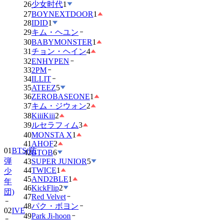
26
少女时代
1
27
BOYNEXTDOOR
1
28
IDID
1
29
キム・ヘユン
30
BABYMONSTER
1
31
チョン・ヘイン
4
32
ENHYPEN
33
2PM
34
ILLIT
35
ATEEZ
5
36
ZEROBASEONE
1
37
キム・ジウォン
2
38
KiiiKiii
2
39
ルセラフィム
3
40
MONSTA X
1
41
AHOF
2
01
BTS(防
42
BTOB
6
弾
43
SUPER JUNIOR
5
44
TWICE
1
少
45
AND2BLE
1
年
46
KickFlip
2
団)
47
Red Velvet
48
パク・ボヨン
02
IVE
49
Park Ji-hoon