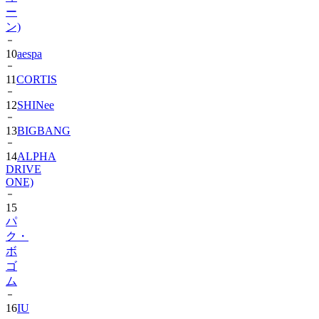
ー
ン)
10
aespa
11
CORTIS
12
SHINee
13
BIGBANG
14
ALPHA
DRIVE
ONE)
15
パ
ク・
ボ
ゴ
ム
16
IU