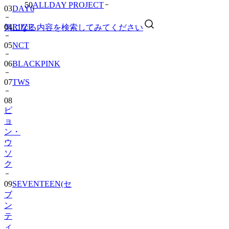
50
ALLDAY PROJECT
03
DAY6
04
RIIZE
気になる内容を検索してみてください
05
NCT
06
BLACKPINK
07
TWS
08
ピ
ョ
ン・
ウ
ソ
ク
09
SEVENTEEN(セ
ブ
ン
テ
ィ