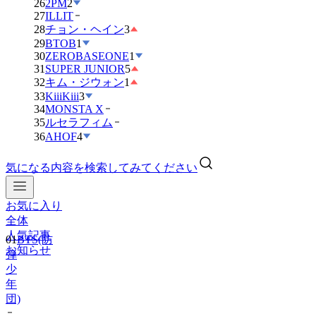
26
2PM
2
27
ILLIT
28
チョン・ヘイン
3
29
BTOB
1
30
ZEROBASEONE
1
31
SUPER JUNIOR
5
32
キム・ジウォン
1
33
KiiiKiii
3
34
MONSTA X
35
ルセラフィム
36
AHOF
4
気になる内容を検索してみてください
お気に入り
01
BTS(防
全体
弾
人気記事
少
お知らせ
年
団)
02
IVE