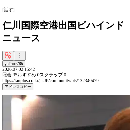
[
話す
]
仁川国際空港出国ビハインド
ニュース
ysTapir785
2026.07.02 15:42
照会
35
おすすめ
0
スクラップ
0
https://fanplus.co.kr/ja-JP/community/bts/132340479
アドレスコピー