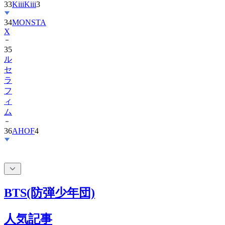
34
MONSTA
X
35
ル
セ
ラ
フ
ィ
ム
36
AHOF
4
BTS(防弾少年団)
人気記事