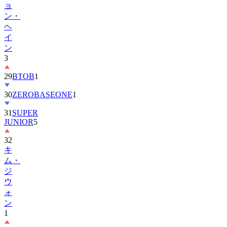
ヘ
イ
ン
3
29
BTOB
1
30
ZEROBASEONE
1
31
SUPER
JUNIOR
5
32
キ
ム・
ジ
ウ
ォ
ン
1
33
KiiiKiii
3