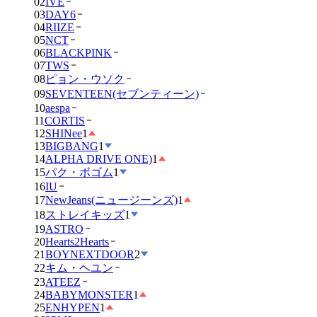
02
IVE
03
DAY6
04
RIIZE
05
NCT
06
BLACKPINK
07
TWS
08
ピョン・ウソク
09
SEVENTEEN(セブンティーン)
10
aespa
11
CORTIS
12
SHINee
1
13
BIGBANG
1
14
ALPHA DRIVE ONE)
1
15
パク・ボゴム
1
16
IU
17
NewJeans(ニュージーンズ)
1
18
ストレイキッズ
1
19
ASTRO
20
Hearts2Hearts
21
BOYNEXTDOOR
2
22
キム・ヘユン
23
ATEEZ
24
BABYMONSTER
1
25
ENHYPEN
1