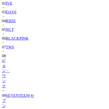
03
DAY6
04
RIIZE
05
NCT
06
BLACKPINK
07
TWS
08
ピ
ョ
ン・
ウ
ソ
ク
09
SEVENTEEN(セ
ブ
ン
テ
ィ