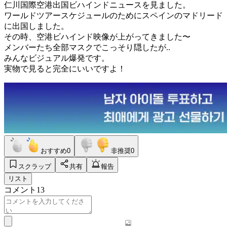
仁川国際空港出国ビハインドニュースを見ました。
ワールドツアースケジュールのためにスペインのマドリード
に出国しました。
その時、空港ビハインド映像が上がってきました〜
メンバーたち全部マスクでこっそり隠したが..
みんなビジュアル爆発です。
実物で見ると完全にいいですよ！
おすすめ
0
非推奨
0
スクラップ
共有
報告
リスト
コメント
13