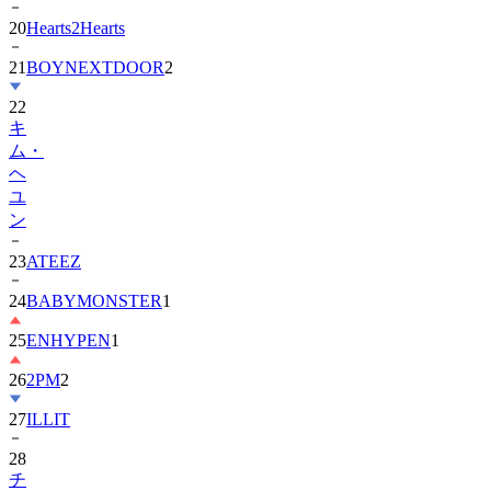
21
BOYNEXTDOOR
2
22
キ
ム・
ヘ
ユ
ン
23
ATEEZ
24
BABYMONSTER
1
25
ENHYPEN
1
26
2PM
2
27
ILLIT
28
チ
ョ
ン・