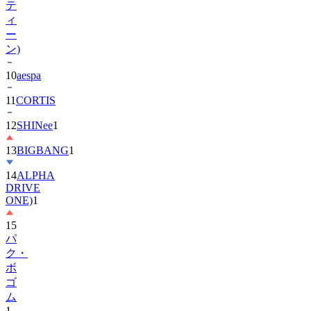
ー
ン)
10
aespa
11
CORTIS
12
SHINee
1
13
BIGBANG
1
14
ALPHA
DRIVE
ONE)
1
15
パ
ク・
ボ
ゴ
ム
1
16
IU