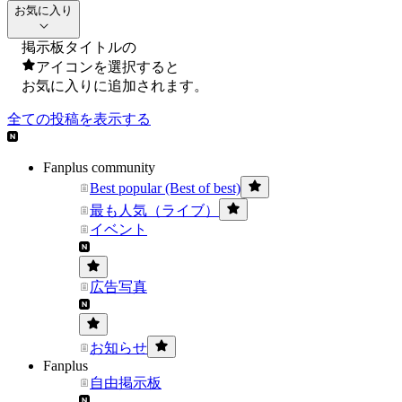
お気に入り
掲示板タイトルの
アイコンを選択すると
お気に入りに追加されます。
全ての投稿を表示する
Fanplus community
Best popular (Best of best)
最も人気（ライブ）
イベント
広告写真
お知らせ
Fanplus
自由掲示板