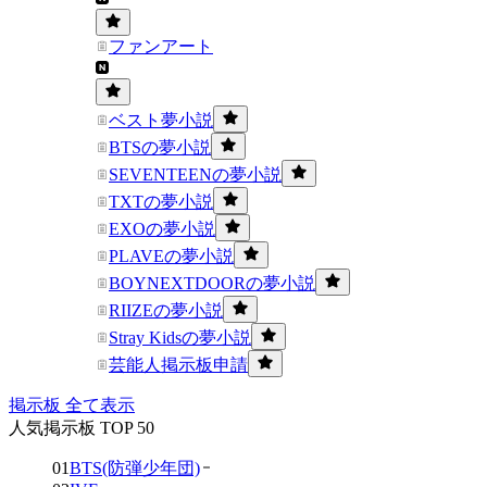
ファンアート
ベスト夢小説
BTSの夢小説
SEVENTEENの夢小説
TXTの夢小説
EXOの夢小説
PLAVEの夢小説
BOYNEXTDOORの夢小説
RIIZEの夢小説
Stray Kidsの夢小説
芸能人掲示板申請
掲示板 全て表示
人気掲示板 TOP 50
01
BTS(防弾少年団)