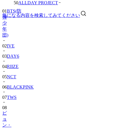
50
ALLDAY PROJECT
01
BTS(防
気になる内容を検索してみてください
弾
少
年
団)
02
IVE
03
DAY6
04
RIIZE
05
NCT
06
BLACKPINK
07
TWS
08
ピ
ョ
ン・