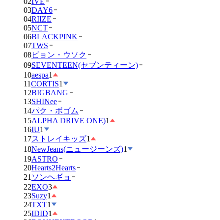
02
IVE
03
DAY6
04
RIIZE
05
NCT
06
BLACKPINK
07
TWS
08
ピョン・ウソク
09
SEVENTEEN(セブンティーン)
10
aespa
1
11
CORTIS
1
12
BIGBANG
13
SHINee
14
パク・ボゴム
15
ALPHA DRIVE ONE)
1
16
IU
1
17
ストレイキッズ
1
18
NewJeans(ニュージーンズ)
1
19
ASTRO
20
Hearts2Hearts
21
ソンヘギョ
22
EXO
3
23
Suzy
1
24
TXT
1
25
IDID
1