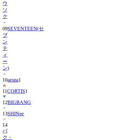
ウ
ソ
ク
09
SEVENTEEN(セ
ブ
ン
テ
ィ
ー
ン)
10
aespa
1
11
CORTIS
1
12
BIGBANG
13
SHINee
14
パ
ク・