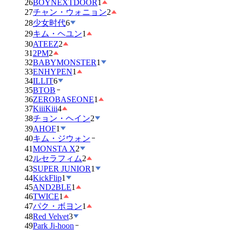
26
BOYNEXTDOOR
1
27
チャン・ウォニョン
2
28
少女时代
6
29
キム・ヘユン
1
30
ATEEZ
2
31
2PM
2
32
BABYMONSTER
1
33
ENHYPEN
1
34
ILLIT
6
35
BTOB
36
ZEROBASEONE
1
37
KiiiKiii
4
38
チョン・ヘイン
2
39
AHOF
1
40
キム・ジウォン
41
MONSTA X
2
42
ルセラフィム
2
43
SUPER JUNIOR
1
44
KickFlip
1
45
AND2BLE
1
46
TWICE
1
47
パク・ボヨン
1
48
Red Velvet
3
49
Park Ji-hoon