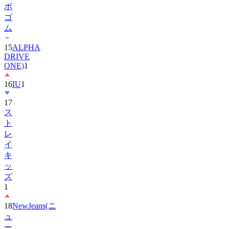
ボ
ゴ
ム
15
ALPHA
DRIVE
ONE)
1
16
IU
1
17
ス
ト
レ
イ
キ
ッ
ズ
1
18
NewJeans(ニ
ュ
ー