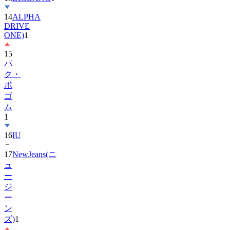
14
ALPHA
DRIVE
ONE)
1
15
パ
ク・
ボ
ゴ
ム
1
16
IU
17
NewJeans(ニ
ュ
ー
ジ
ー
ン
ズ)
1