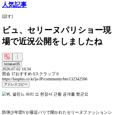
人気記事
[
話す
]
ビュ、セリーヌパリショー現
場で近況公開をしましたね
loUakari35
2026.07.02 16:34
照会
37
おすすめ
0
スクラップ
0
https://fanplus.co.kr/ja-JP/community/bts/132342596
アドレスコピー
防弾少年団Vが最近パリで開かれたセリーヌファッションシ