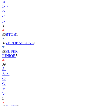
ョ
ン・
ヘ
イ
ン
3
36
BTOB
1
37
ZEROBASEONE
1
38
SUPER
JUNIOR
5
39
キ
ム・
ジ
ウ
ォ
ン
1