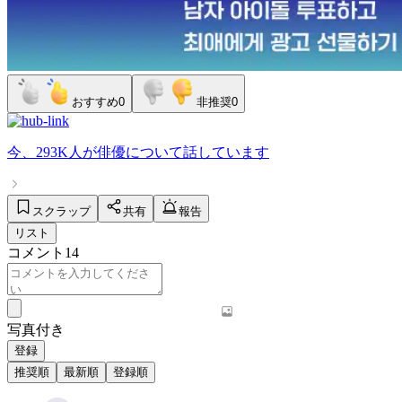
おすすめ
0
非推奨
0
今、
293K人
が
俳優
について話しています
スクラップ
共有
報告
リスト
コメント
14
写真付き
登録
推奨順
最新順
登録順