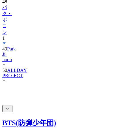
48
パ
ク・
ボ
ヨ
ン
1
49
Park
Ji-
hoon
50
ALLDAY
PROJECT
BTS(防弾少年団)