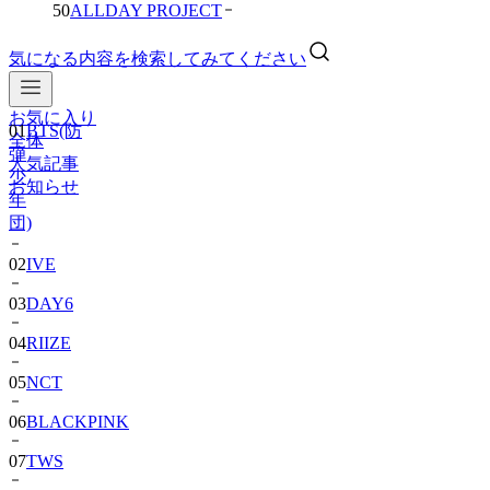
50
ALLDAY PROJECT
気になる内容を検索してみてください
お気に入り
01
BTS(防
全体
弾
人気記事
少
お知らせ
年
団)
02
IVE
03
DAY6
04
RIIZE
05
NCT
06
BLACKPINK
07
TWS