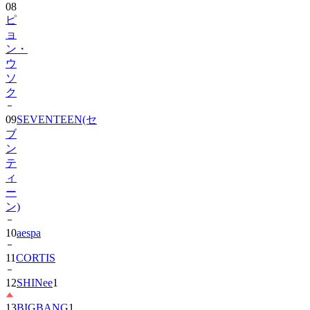
08
ピ
ョ
ン・
ウ
ソ
ク
09
SEVENTEEN(セ
ブ
ン
テ
ィ
ー
ン)
10
aespa
11
CORTIS
12
SHINee
1
13
BIGBANG
1