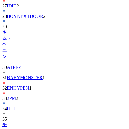
27
IDID
2
28
BOYNEXTDOOR
2
29
キ
ム・
ヘ
ユ
ン
30
ATEEZ
31
BABYMONSTER
1
32
ENHYPEN
1
33
2PM
2
34
ILLIT
35
チ