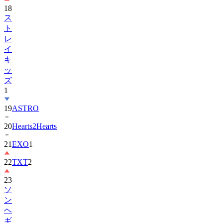
18
ス
ト
レ
イ
キ
ッ
ズ
1
19
ASTRO
20
Hearts2Hearts
21
EXO
1
22
TXT
2
23
ソ
ン
ヘ
ギ