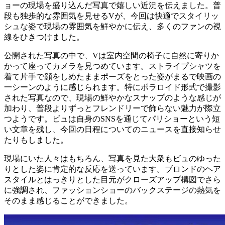
ョーの現場を盛り込んだ写真で嬉しい近況を伝えました。普
段も独歩的な雰囲気を見せるVが、今回は快適でスタイリッ
シュな姿で現場の雰囲気を鮮やかに伝え、多くのファンの視
線をひきつけました。
公開された写真の中で、Vは室内空間の椅子に自然に寄りか
かって座ってカメラを見つめています。ストライプシャツを
着て片手で顔をしめたままポーズをとった姿がまるで映画の
一シーンのように感じられます。特にポラロイド形式で撮影
された写真なので、現場の鮮やかなスナップのような感じが
加わり、普段よりずっとフレンドリーで飾らない魅力が際立
つようです。ビュは自身のSNSを通じてパリショーという短
い文章を残し、今回の日程についてのニュースを直接知らせ
たりもしました。
現場にいた人々はもちろん、写真を見た大衆もビュのゆった
りとした姿に肯定的な反応を送っています。ブロンドのヘア
スタイルとはっきりとした目元がクローズアップ構図でさら
に強調され、ファッションショーのバックステージの熱気を
そのまま感じることができました。