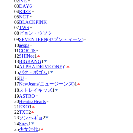
02
IVE
03
DAY6
04
RIIZE
05
NCT
06
BLACKPINK
07
TWS
08
ピョン・ウソク
09
SEVENTEEN(セブンティーン)
10
aespa
11
CORTIS
12
SHINee
1
13
BIGBANG
1
14
ALPHA DRIVE ONE)
1
15
パク・ボゴム
1
16
IU
17
NewJeans(ニュージーンズ)
1
18
ストレイキッズ
1
19
ASTRO
20
Hearts2Hearts
21
EXO
1
22
TXT
2
23
ソンヘギョ
2
24
Suzy
1
25
少女时代
3