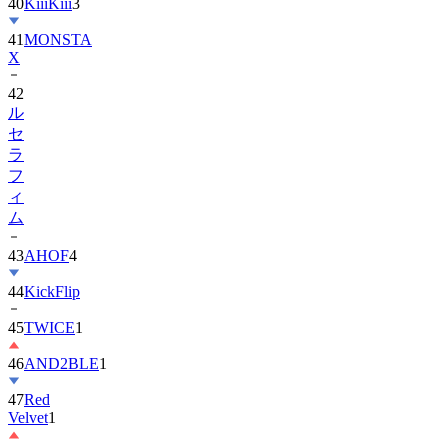
40
KiiiKiii
3
41
MONSTA
X
42
ル
セ
ラ
フ
ィ
ム
43
AHOF
4
44
KickFlip
45
TWICE
1
46
AND2BLE
1
47
Red
Velvet
1