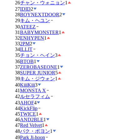
26
チャン・ウォニョン
1
27
IDID
2
28
BOYNEXTDOOR
2
29
キム・ヘユン
30
ATEEZ
31
BABYMONSTER
1
32
ENHYPEN
1
33
2PM
2
34
ILLIT
35
チョン・ヘイン
3
36
BTOB
1
37
ZEROBASEONE
1
38
SUPER JUNIOR
5
39
キム・ジウォン
1
40
KiiiKiii
3
41
MONSTA X
42
ルセラフィム
43
AHOF
4
44
KickFlip
45
TWICE
1
46
AND2BLE
1
47
Red Velvet
1
48
パク・ボヨン
1
49
Park Ji-hoon