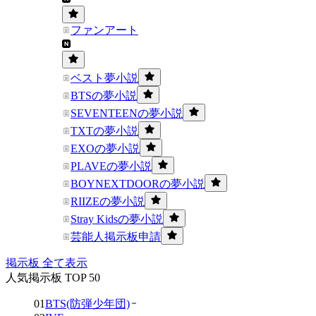
ファンアート
ベスト夢小説
BTSの夢小説
SEVENTEENの夢小説
TXTの夢小説
EXOの夢小説
PLAVEの夢小説
BOYNEXTDOORの夢小説
RIIZEの夢小説
Stray Kidsの夢小説
芸能人掲示板申請
掲示板 全て表示
人気掲示板 TOP 50
01
BTS(防弾少年団)