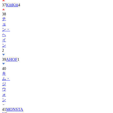
37
KiiiKiii
4
38
チ
ョ
ン・
ヘ
イ
ン
2
39
AHOF
1
40
キ
ム・
ジ
ウ
ォ
ン
41
MONSTA