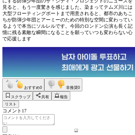
にする防弾少年団のザ・シティ・プロジェクトのニュースを
見ると、もう一度驚きを感じました。染まってテムズ川には
大型フローティングボートまで用意されると、都市のあちこ
ちが防弾少年団とアーミーのための特別な空間に変わってい
るようで本当にソルレルです。今回のロンドン公演も長く記
憶に残る素敵な瞬間になることを願っていつも変わらない心
で応援します
おすすめ
0
非推奨
0
スクラップ
共有
報告
リスト
コメント
17