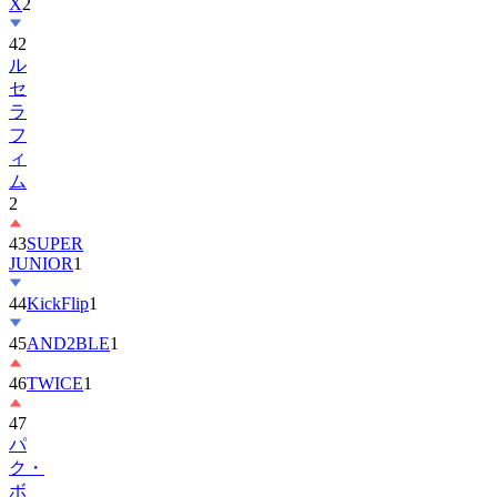
X
2
42
ル
セ
ラ
フ
ィ
ム
2
43
SUPER
JUNIOR
1
44
KickFlip
1
45
AND2BLE
1
46
TWICE
1
47
パ
ク・
ボ