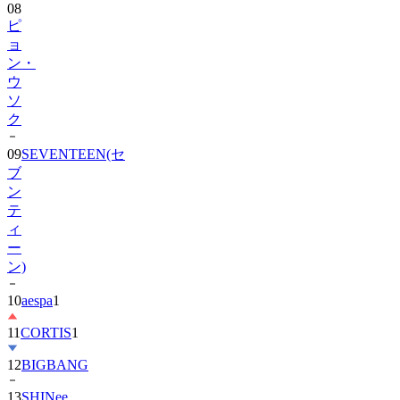
08
ピ
ョ
ン・
ウ
ソ
ク
09
SEVENTEEN(セ
ブ
ン
テ
ィ
ー
ン)
10
aespa
1
11
CORTIS
1
12
BIGBANG
13
SHINee