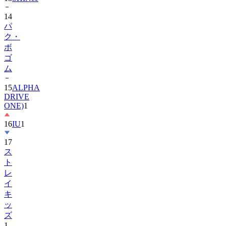
14
パ
ク・
ボ
ゴ
ム
15
ALPHA
DRIVE
ONE)
1
16
IU
1
17
ス
ト
レ
イ
キ
ッ
ズ
1