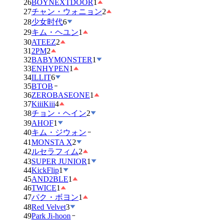
26
BOYNEXTDOOR
1
27
チャン・ウォニョン
2
28
少女时代
6
29
キム・ヘユン
1
30
ATEEZ
2
31
2PM
2
32
BABYMONSTER
1
33
ENHYPEN
1
34
ILLIT
6
35
BTOB
36
ZEROBASEONE
1
37
KiiiKiii
4
38
チョン・ヘイン
2
39
AHOF
1
40
キム・ジウォン
41
MONSTA X
2
42
ルセラフィム
2
43
SUPER JUNIOR
1
44
KickFlip
1
45
AND2BLE
1
46
TWICE
1
47
パク・ボヨン
1
48
Red Velvet
3
49
Park Ji-hoon