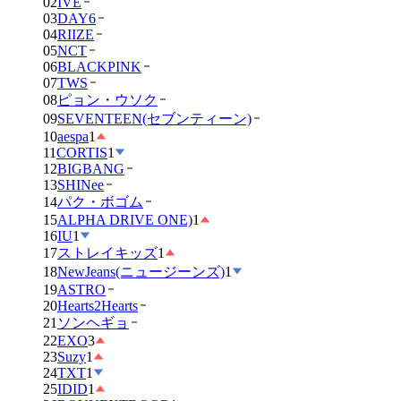
02
IVE
03
DAY6
04
RIIZE
05
NCT
06
BLACKPINK
07
TWS
08
ピョン・ウソク
09
SEVENTEEN(セブンティーン)
10
aespa
1
11
CORTIS
1
12
BIGBANG
13
SHINee
14
パク・ボゴム
15
ALPHA DRIVE ONE)
1
16
IU
1
17
ストレイキッズ
1
18
NewJeans(ニュージーンズ)
1
19
ASTRO
20
Hearts2Hearts
21
ソンヘギョ
22
EXO
3
23
Suzy
1
24
TXT
1
25
IDID
1