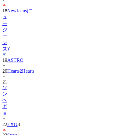
18
NewJeans(ニ
ュ
ー
ジ
ー
ン
ズ)
1
19
ASTRO
20
Hearts2Hearts
21
ソ
ン
ヘ
ギ
ョ
22
EXO
3