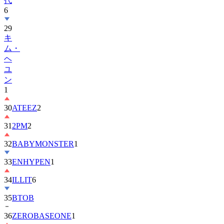
代
6
29
キ
ム・
ヘ
ユ
ン
1
30
ATEEZ
2
31
2PM
2
32
BABYMONSTER
1
33
ENHYPEN
1
34
ILLIT
6
35
BTOB
36
ZEROBASEONE
1