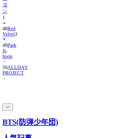
ヨ
ン
1
48
Red
Velvet
3
49
Park
Ji-
hoon
50
ALLDAY
PROJECT
BTS(防弾少年団)
人気記事