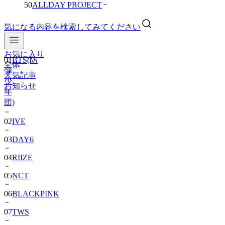
50
ALLDAY PROJECT
気になる内容を検索してみてください
お気に入り
01
BTS(防
全体
弾
人気記事
少
お知らせ
年
団)
02
IVE
03
DAY6
04
RIIZE
05
NCT
06
BLACKPINK
07
TWS