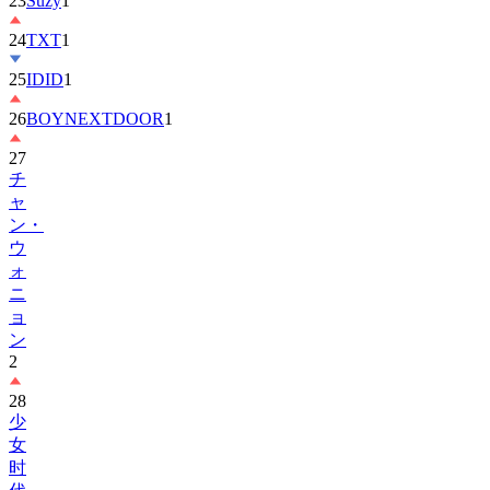
23
Suzy
1
24
TXT
1
25
IDID
1
26
BOYNEXTDOOR
1
27
チ
ャ
ン・
ウ
ォ
ニ
ョ
ン
2
28
少
女
时