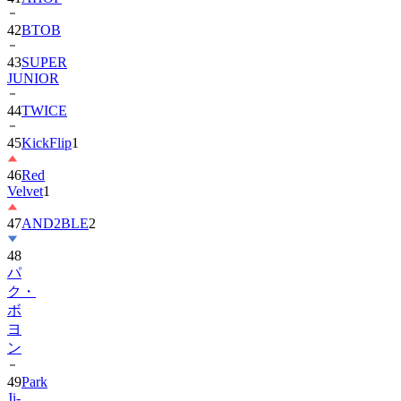
42
BTOB
43
SUPER
JUNIOR
44
TWICE
45
KickFlip
1
46
Red
Velvet
1
47
AND2BLE
2
48
パ
ク・
ボ
ヨ
ン
49
Park
Ji-