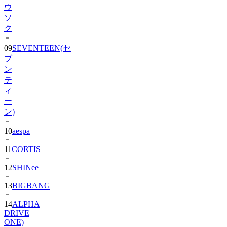
ウ
ソ
ク
09
SEVENTEEN(セ
ブ
ン
テ
ィ
ー
ン)
10
aespa
11
CORTIS
12
SHINee
13
BIGBANG
14
ALPHA
DRIVE
ONE)