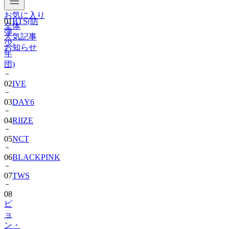
お気に入り
01
BTS(防
全体
弾
人気記事
少
お知らせ
年
団)
02
IVE
03
DAY6
04
RIIZE
05
NCT
06
BLACKPINK
07
TWS
08
ピ
ョ
ン・