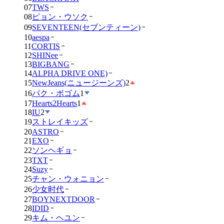
07
TWS
08
ピョン・ウソク
09
SEVENTEEN(セブンティーン)
10
aespa
11
CORTIS
12
SHINee
13
BIGBANG
14
ALPHA DRIVE ONE)
15
NewJeans(ニュージーンズ)
2
16
パク・ボゴム
1
17
Hearts2Hearts
1
18
IU
2
19
ストレイキッズ
20
ASTRO
21
EXO
22
ソンヘギョ
23
TXT
24
Suzy
25
チャン・ウォニョン
26
少女时代
27
BOYNEXTDOOR
28
IDID
29
キム・ヘユン