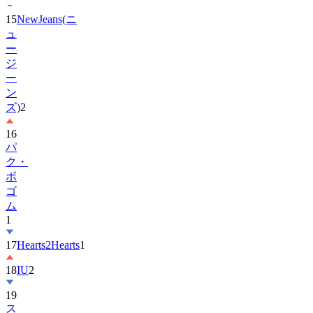
15
NewJeans(ニ
ュ
ー
ジ
ー
ン
ズ)
2
16
パ
ク・
ボ
ゴ
ム
1
17
Hearts2Hearts
1
18
IU
2
19
ス