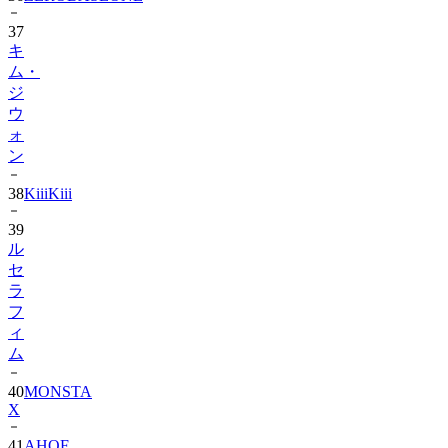
37
キ
ム・
ジ
ウ
ォ
ン
38
KiiiKiii
39
ル
セ
ラ
フ
ィ
ム
40
MONSTA
X
41
AHOF