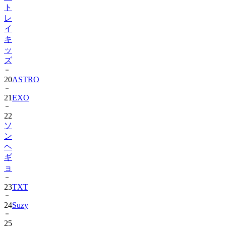
ト
レ
イ
キ
ッ
ズ
20
ASTRO
21
EXO
22
ソ
ン
ヘ
ギ
ョ
23
TXT
24
Suzy
25