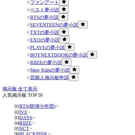
ファンアート
ベスト夢小説
BTSの夢小説
SEVENTEENの夢小説
TXTの夢小説
EXOの夢小説
PLAVEの夢小説
BOYNEXTDOORの夢小説
RIIZEの夢小説
Stray Kidsの夢小説
芸能人掲示板申請
掲示板 全て表示
人気掲示板 TOP 50
01
BTS(防弾少年団)
02
IVE
03
DAY6
04
RIIZE
05
NCT
06
BLACKPINK