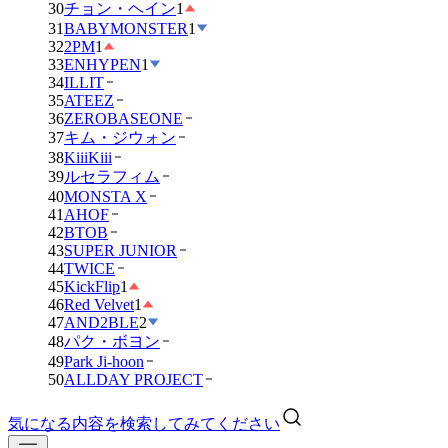
30
チョン・ヘイン
1
31
BABYMONSTER
1
32
2PM
1
33
ENHYPEN
1
34
ILLIT
35
ATEEZ
36
ZEROBASEONE
37
キム・ジウォン
38
KiiiKiii
39
ルセラフィム
40
MONSTA X
41
AHOF
42
BTOB
43
SUPER JUNIOR
44
TWICE
45
KickFlip
1
46
Red Velvet
1
47
AND2BLE
2
48
パク・ボヨン
49
Park Ji-hoon
50
ALLDAY PROJECT
気になる内容を検索してみてください