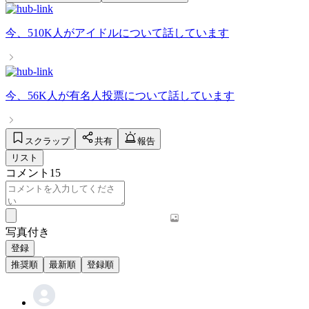
今、
510K人
が
アイドル
について話しています
今、
56K人
が
有名人投票
について話しています
スクラップ
共有
報告
リスト
コメント
15
写真付き
登録
推奨順
最新順
登録順