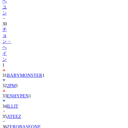
ヘ
ユ
ン
30
チ
ョ
ン・
ヘ
イ
ン
1
31
BABYMONSTER
1
32
2PM
1
33
ENHYPEN
1
34
ILLIT
35
ATEEZ
36
ZEROBASEONE