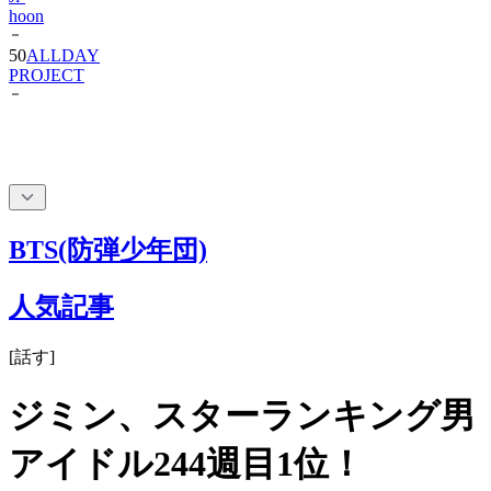
hoon
50
ALLDAY
PROJECT
BTS(防弾少年団)
人気記事
[
話す
]
ジミン、スターランキング男
アイドル244週目1位！