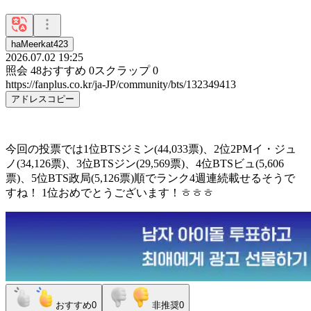
haMeerkat423
2026.07.02 19:25
照会
48
おすすめ
0
スクラップ
0
https://fanplus.co.kr/ja-JP/community/bts/132349413
アドレスコピー
今回の投票では1位BTSジミン(44,033票)、2位2PMイ・ジュ
ノ(34,126票)、3位BTSジン(29,569票)、4位BTSビュ(5,606
票)、5位BTS政局(5,126票)順でランク4週連続載せるそうで
すね！ 1位おめでとうございます！ㅎㅎㅎ
おすすめ
0
非推奨
0