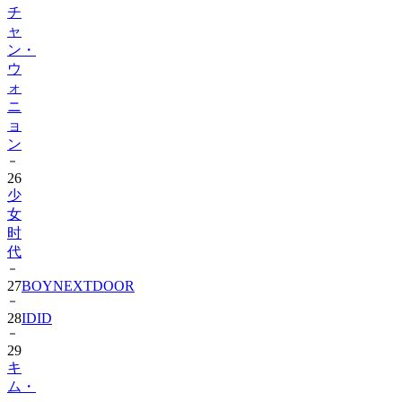
チ
ャ
ン・
ウ
ォ
ニ
ョ
ン
26
少
女
时
代
27
BOYNEXTDOOR
28
IDID
29
キ
ム・