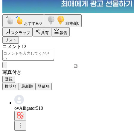
おすすめ
0
非推奨
0
スクラップ
共有
報告
リスト
コメント
12
写真付き
登録
推奨順
最新順
登録順
ovAlligator510