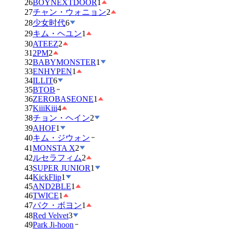
26
BOYNEXTDOOR
1
27
チャン・ウォニョン
2
28
少女时代
6
29
キム・ヘユン
1
30
ATEEZ
2
31
2PM
2
32
BABYMONSTER
1
33
ENHYPEN
1
34
ILLIT
6
35
BTOB
36
ZEROBASEONE
1
37
KiiiKiii
4
38
チョン・ヘイン
2
39
AHOF
1
40
キム・ジウォン
41
MONSTA X
2
42
ルセラフィム
2
43
SUPER JUNIOR
1
44
KickFlip
1
45
AND2BLE
1
46
TWICE
1
47
パク・ボヨン
1
48
Red Velvet
3
49
Park Ji-hoon