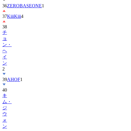
37
KiiiKiii
4
38
チ
ョ
ン・
ヘ
イ
ン
2
39
AHOF
1
40
キ
ム・
ジ
ウ
ォ
ン
41
MONSTA