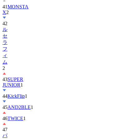
X
2
42
ル
セ
ラ
フ
ィ
ム
2
43
SUPER
JUNIOR
1
44
KickFlip
1
45
AND2BLE
1
46
TWICE
1
47
パ
ク・
ボ