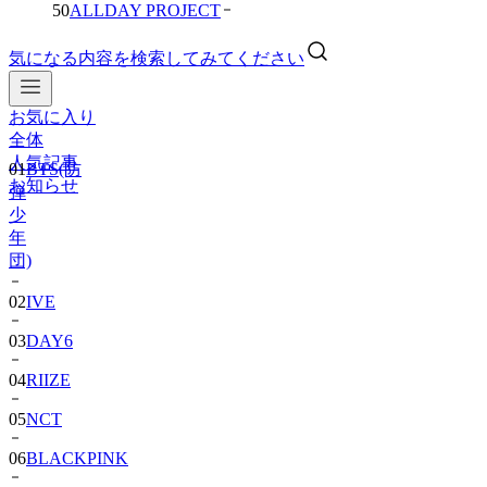
50
ALLDAY PROJECT
気になる内容を検索してみてください
お気に入り
01
BTS(防
全体
弾
人気記事
少
お知らせ
年
団)
02
IVE
03
DAY6
04
RIIZE
05
NCT
06
BLACKPINK
07
TWS