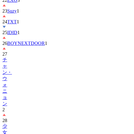
23
Suzy
1
24
TXT
1
25
IDID
1
26
BOYNEXTDOOR
1
27
チ
ャ
ン・
ウ
ォ
ニ
ョ
ン
2
28
少
女
时