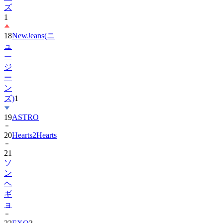
18
NewJeans(ニ
ュ
ー
ジ
ー
ン
ズ)
1
19
ASTRO
20
Hearts2Hearts
21
ソ
ン
ヘ
ギ
ョ
22
EXO
3