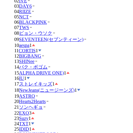
02
IVE
03
DAY6
04
RIIZE
05
NCT
06
BLACKPINK
07
TWS
08
ピョン・ウソク
09
SEVENTEEN(セブンティーン)
10
aespa
1
11
CORTIS
1
12
BIGBANG
13
SHINee
14
パク・ボゴム
15
ALPHA DRIVE ONE)
1
16
IU
1
17
ストレイキッズ
1
18
NewJeans(ニュージーンズ)
1
19
ASTRO
20
Hearts2Hearts
21
ソンヘギョ
22
EXO
3
23
Suzy
1
24
TXT
1
25
IDID
1