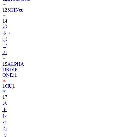
14
パ
ク・
ボ
ゴ
ム
15
ALPHA
DRIVE
ONE)
1
16
IU
1
17
ス
ト
レ
イ
キ
ッ
ズ
1