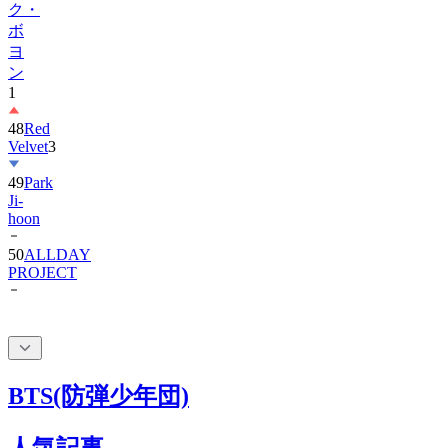
ヨ
ン
1
48
Red
Velvet
3
49
Park
Ji-
hoon
50
ALLDAY
PROJECT
BTS(防弾少年団)
人気記事