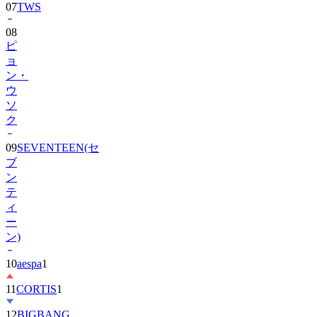
08
ピ
ョ
ン・
ウ
ソ
ク
09
SEVENTEEN(セ
ブ
ン
テ
ィ
ー
ン)
10
aespa
1
11
CORTIS
1
12
BIGBANG
13
SHINee