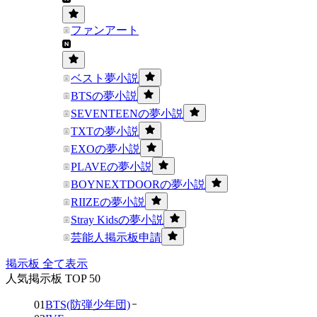
ファンアート
ベスト夢小説
BTSの夢小説
SEVENTEENの夢小説
TXTの夢小説
EXOの夢小説
PLAVEの夢小説
BOYNEXTDOORの夢小説
RIIZEの夢小説
Stray Kidsの夢小説
芸能人掲示板申請
掲示板 全て表示
人気掲示板 TOP 50
01
BTS(防弾少年団)