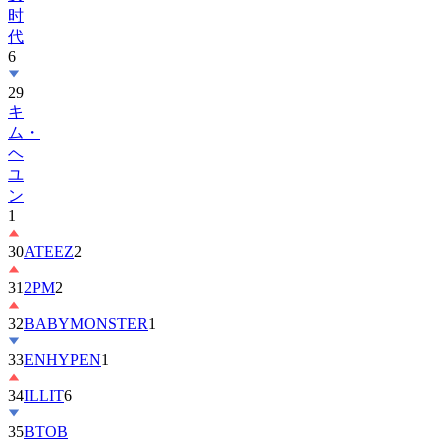
代
6
29
キ
ム・
ヘ
ユ
ン
1
30
ATEEZ
2
31
2PM
2
32
BABYMONSTER
1
33
ENHYPEN
1
34
ILLIT
6
35
BTOB
36
ZEROBASEONE
1