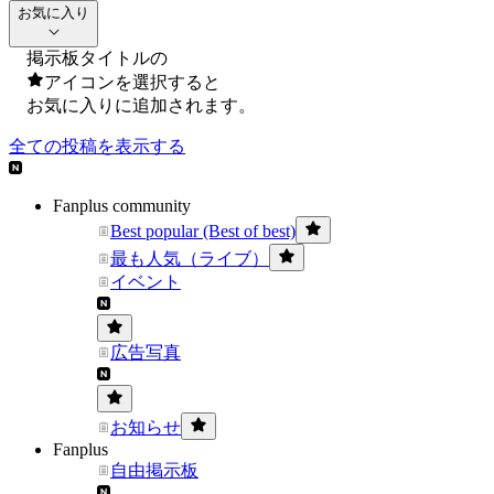
お気に入り
掲示板タイトルの
アイコンを選択すると
お気に入りに追加されます。
全ての投稿を表示する
Fanplus community
Best popular (Best of best)
最も人気（ライブ）
イベント
広告写真
お知らせ
Fanplus
自由掲示板