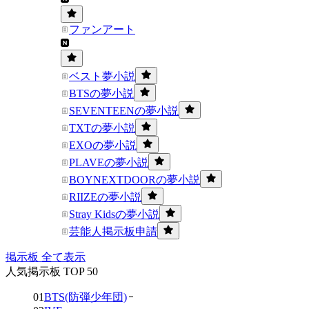
ファンアート
ベスト夢小説
BTSの夢小説
SEVENTEENの夢小説
TXTの夢小説
EXOの夢小説
PLAVEの夢小説
BOYNEXTDOORの夢小説
RIIZEの夢小説
Stray Kidsの夢小説
芸能人掲示板申請
掲示板 全て表示
人気掲示板 TOP 50
01
BTS(防弾少年団)