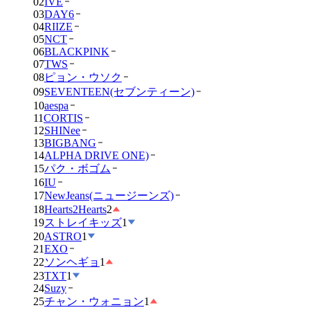
02
IVE
03
DAY6
04
RIIZE
05
NCT
06
BLACKPINK
07
TWS
08
ピョン・ウソク
09
SEVENTEEN(セブンティーン)
10
aespa
11
CORTIS
12
SHINee
13
BIGBANG
14
ALPHA DRIVE ONE)
15
パク・ボゴム
16
IU
17
NewJeans(ニュージーンズ)
18
Hearts2Hearts
2
19
ストレイキッズ
1
20
ASTRO
1
21
EXO
22
ソンヘギョ
1
23
TXT
1
24
Suzy
25
チャン・ウォニョン
1