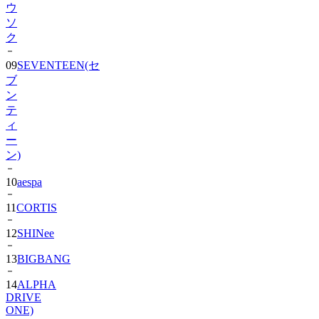
ク
09
SEVENTEEN(セ
ブ
ン
テ
ィ
ー
ン)
10
aespa
11
CORTIS
12
SHINee
13
BIGBANG
14
ALPHA
DRIVE
ONE)
15