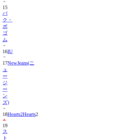
パ
ク・
ボ
ゴ
ム
16
IU
17
NewJeans(ニ
ュ
ー
ジ
ー
ン
ズ)
18
Hearts2Hearts
2
19
ス
ト
レ
イ