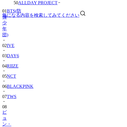
01
BTS(防
50
ALLDAY PROJECT
弾
少
気になる内容を検索してみてください
年
団)
02
IVE
03
DAY6
04
RIIZE
05
NCT
06
BLACKPINK
07
TWS
08
ピ
ョ
ン・
ウ
ソ