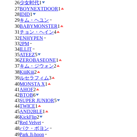
26
少女时代
1
27
BOYNEXTDOOR
1
28
IDID
1
29
キム・ヘユン
30
BABYMONSTER
1
31
チョン・ヘイン
4
32
ENHYPEN
33
2PM
34
ILLIT
35
ATEEZ
5
36
ZEROBASEONE
1
37
キム・ジウォン
2
38
KiiiKiii
2
39
ルセラフィム
3
40
MONSTA X
1
41
AHOF
2
42
BTOB
6
43
SUPER JUNIOR
5
44
TWICE
1
45
AND2BLE
1
46
KickFlip
2
47
Red Velvet
48
パク・ボヨン
49
Park Ji-hoon