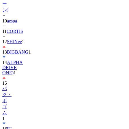
ー
ン)
10
aespa
11
CORTIS
12
SHINee
1
13
BIGBANG
1
14
ALPHA
DRIVE
ONE)
1
15
パ
ク・
ボ
ゴ
ム
1
16
IU