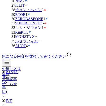
26
2PM
2
27
ILLIT
28
チョン・ヘイン
3
29
BTOB
1
30
ZEROBASEONE
1
31
SUPER JUNIOR
5
32
キム・ジウォン
1
33
KiiiKiii
3
34
MONSTA X
35
ルセラフィム
36
AHOF
4
気になる内容を検索してみてください
お気に入り
01
BTS(防
全体
弾
人気記事
少
お知らせ
年
団)
02
IVE