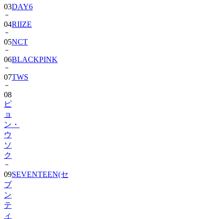
03
DAY6
04
RIIZE
05
NCT
06
BLACKPINK
07
TWS
08
ピ
ョ
ン・
ウ
ソ
ク
09
SEVENTEEN(セ
ブ
ン
テ
ィ