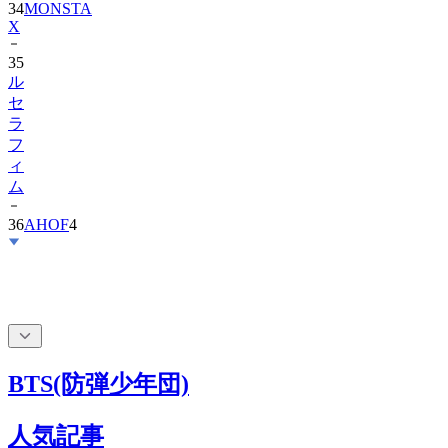
34
MONSTA
X
35
ル
セ
ラ
フ
ィ
ム
36
AHOF
4
BTS(防弾少年団)
人気記事