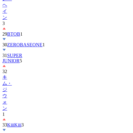
ヘ
イ
ン
3
29
BTOB
1
30
ZEROBASEONE
1
31
SUPER
JUNIOR
5
32
キ
ム・
ジ
ウ
ォ
ン
1
33
KiiiKiii
3