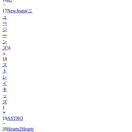
17
NewJeans(ニ
ュ
ー
ジ
ー
ン
ズ)
1
18
ス
ト
レ
イ
キ
ッ
ズ
1
19
ASTRO
20
Hearts2Hearts