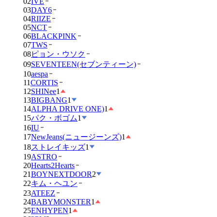
02
IVE
03
DAY6
04
RIIZE
05
NCT
06
BLACKPINK
07
TWS
08
ピョン・ウソク
09
SEVENTEEN(セブンティーン)
10
aespa
11
CORTIS
12
SHINee
1
13
BIGBANG
1
14
ALPHA DRIVE ONE)
1
15
パク・ボゴム
1
16
IU
17
NewJeans(ニュージーンズ)
1
18
ストレイキッズ
1
19
ASTRO
20
Hearts2Hearts
21
BOYNEXTDOOR
2
22
キム・ヘユン
23
ATEEZ
24
BABYMONSTER
1
25
ENHYPEN
1