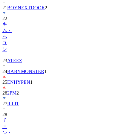
21
BOYNEXTDOOR
2
22
キ
ム・
ヘ
ユ
ン
23
ATEEZ
24
BABYMONSTER
1
25
ENHYPEN
1
26
2PM
2
27
ILLIT
28
チ
ョ
ン・