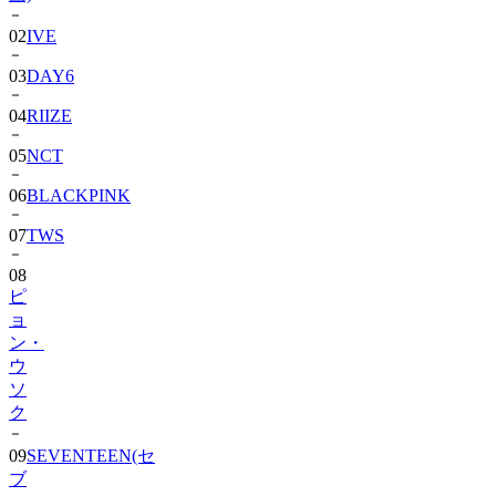
02
IVE
03
DAY6
04
RIIZE
05
NCT
06
BLACKPINK
07
TWS
08
ピ
ョ
ン・
ウ
ソ
ク
09
SEVENTEEN(セ
ブ