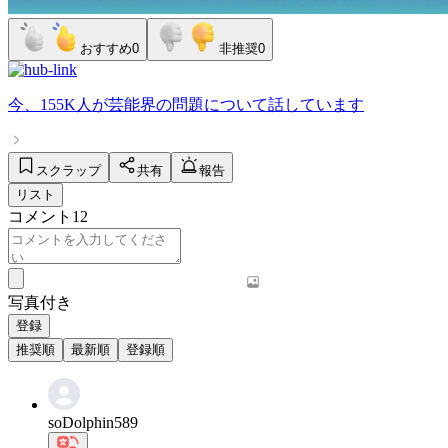
おすすめ
0
非推奨
0
今、
155K人
が
芸能界の問題
について話しています
スクラップ
共有
報告
リスト
コメント
12
写真付き
登録
推奨順
最新順
登録順
soDolphin589