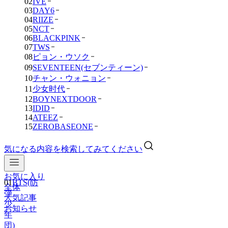
02
IVE
03
DAY6
04
RIIZE
05
NCT
06
BLACKPINK
07
TWS
08
ピョン・ウソク
09
SEVENTEEN(セブンティーン)
10
チャン・ウォニョン
11
少女时代
12
BOYNEXTDOOR
13
IDID
14
ATEEZ
15
ZEROBASEONE
気になる内容を検索してみてください
お気に入り
01
BTS(防
全体
弾
人気記事
少
お知らせ
年
団)