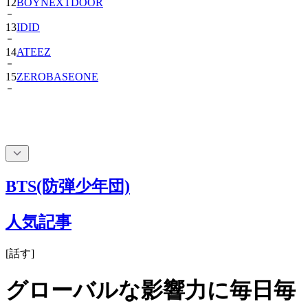
12
BOYNEXTDOOR
13
IDID
14
ATEEZ
15
ZEROBASEONE
BTS(防弾少年団)
人気記事
[
話す
]
グローバルな影響力に毎日毎