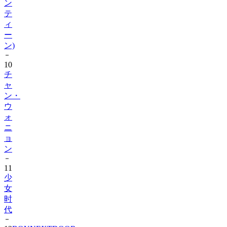
ン
テ
ィ
ー
ン)
10
チ
ャ
ン・
ウ
ォ
ニ
ョ
ン
11
少
女
时
代