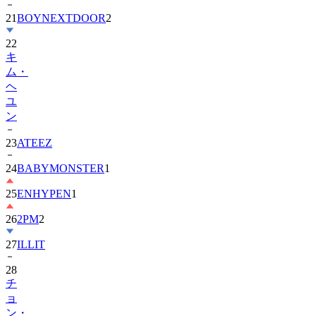
21
BOYNEXTDOOR
2
22
キ
ム・
ヘ
ユ
ン
23
ATEEZ
24
BABYMONSTER
1
25
ENHYPEN
1
26
2PM
2
27
ILLIT
28
チ
ョ
ン・