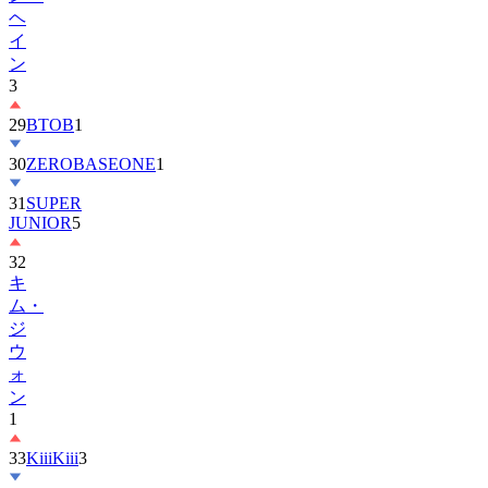
ヘ
イ
ン
3
29
BTOB
1
30
ZEROBASEONE
1
31
SUPER
JUNIOR
5
32
キ
ム・
ジ
ウ
ォ
ン
1
33
KiiiKiii
3