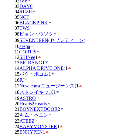
02
IVE
03
DAY6
04
RIIZE
05
NCT
06
BLACKPINK
07
TWS
08
ピョン・ウソク
09
SEVENTEEN(セブンティーン)
10
aespa
11
CORTIS
12
SHINee
1
13
BIGBANG
1
14
ALPHA DRIVE ONE)
1
15
パク・ボゴム
1
16
IU
17
NewJeans(ニュージーンズ)
1
18
ストレイキッズ
1
19
ASTRO
20
Hearts2Hearts
21
BOYNEXTDOOR
2
22
キム・ヘユン
23
ATEEZ
24
BABYMONSTER
1
25
ENHYPEN
1