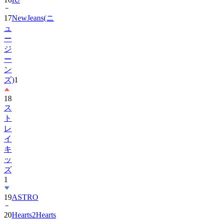
17
NewJeans(ニ
ュ
ー
ジ
ー
ン
ズ)
1
18
ス
ト
レ
イ
キ
ッ
ズ
1
19
ASTRO
20
Hearts2Hearts