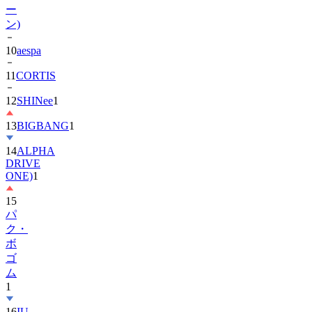
ー
ン)
10
aespa
11
CORTIS
12
SHINee
1
13
BIGBANG
1
14
ALPHA
DRIVE
ONE)
1
15
パ
ク・
ボ
ゴ
ム
1
16
IU