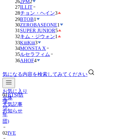
26
2PM
2
27
ILLIT
28
チョン・ヘイン
3
29
BTOB
1
30
ZEROBASEONE
1
31
SUPER JUNIOR
5
32
キム・ジウォン
1
33
KiiiKiii
3
34
MONSTA X
35
ルセラフィム
36
AHOF
4
気になる内容を検索してみてください
お気に入り
01
BTS(防
全体
弾
人気記事
少
お知らせ
年
団)
02
IVE