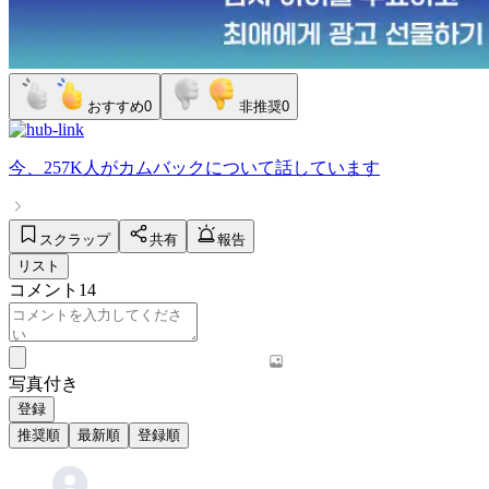
おすすめ
0
非推奨
0
今、
257K人
が
カムバック
について話しています
スクラップ
共有
報告
リスト
コメント
14
写真付き
登録
推奨順
最新順
登録順