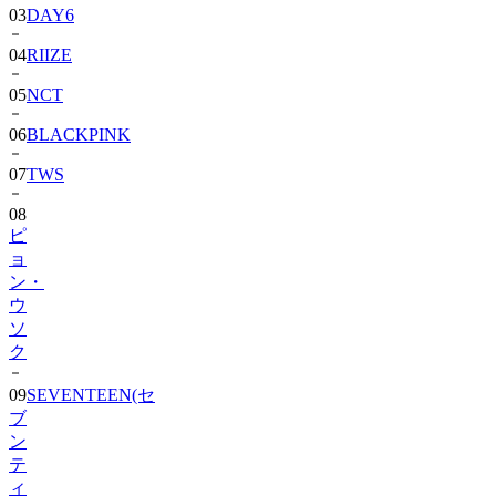
03
DAY6
04
RIIZE
05
NCT
06
BLACKPINK
07
TWS
08
ピ
ョ
ン・
ウ
ソ
ク
09
SEVENTEEN(セ
ブ
ン
テ
ィ