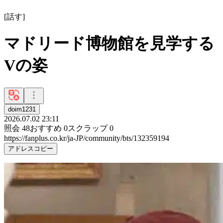
[
話す
]
マドリード博物館を見学する
Vの姿
doim1231
2026.07.02 23:11
照会
48
おすすめ
0
スクラップ
0
https://fanplus.co.kr/ja-JP/community/bts/132359194
アドレスコピー