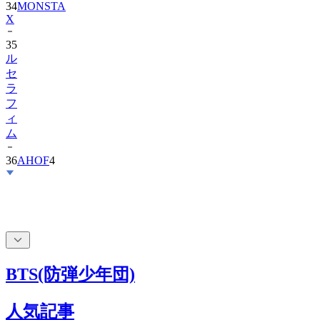
34
MONSTA
X
35
ル
セ
ラ
フ
ィ
ム
36
AHOF
4
BTS(防弾少年団)
人気記事