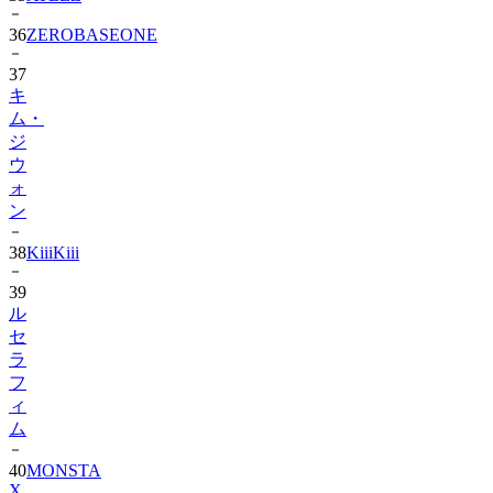
37
キ
ム・
ジ
ウ
ォ
ン
38
KiiiKiii
39
ル
セ
ラ
フ
ィ
ム
40
MONSTA
X
41
AHOF