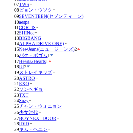
07
TWS
08
ピョン・ウソク
09
SEVENTEEN(セブンティーン)
10
aespa
11
CORTIS
12
SHINee
13
BIGBANG
14
ALPHA DRIVE ONE)
15
NewJeans(ニュージーンズ)
2
16
パク・ボゴム
1
17
Hearts2Hearts
1
18
IU
2
19
ストレイキッズ
20
ASTRO
21
EXO
22
ソンヘギョ
23
TXT
24
Suzy
25
チャン・ウォニョン
26
少女时代
27
BOYNEXTDOOR
28
IDID
29
キム・ヘユン