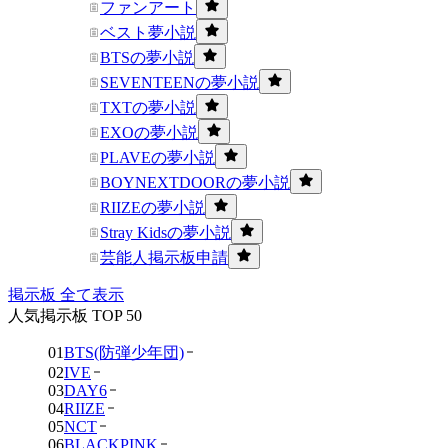
ファンアート
ベスト夢小説
BTSの夢小説
SEVENTEENの夢小説
TXTの夢小説
EXOの夢小説
PLAVEの夢小説
BOYNEXTDOORの夢小説
RIIZEの夢小説
Stray Kidsの夢小説
芸能人掲示板申請
掲示板 全て表示
人気掲示板 TOP 50
01
BTS(防弾少年団)
02
IVE
03
DAY6
04
RIIZE
05
NCT
06
BLACKPINK