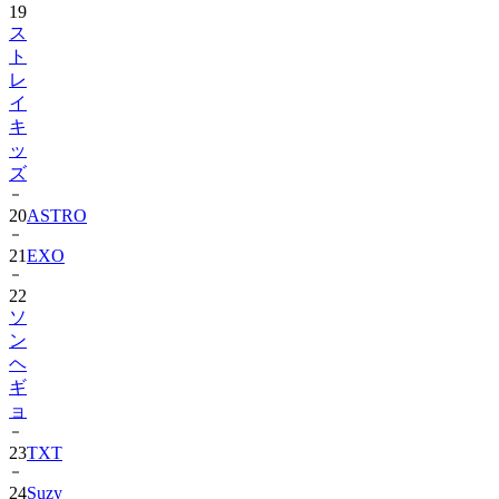
ト
レ
イ
キ
ッ
ズ
20
ASTRO
21
EXO
22
ソ
ン
ヘ
ギ
ョ
23
TXT
24
Suzy
25