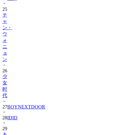
チ
ャ
ン・
ウ
ォ
ニ
ョ
ン
26
少
女
时
代
27
BOYNEXTDOOR
28
IDID
29
キ
ム・