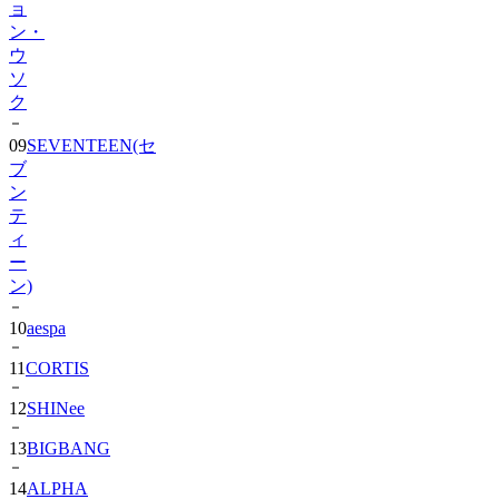
ウ
ソ
ク
09
SEVENTEEN(セ
ブ
ン
テ
ィ
ー
ン)
10
aespa
11
CORTIS
12
SHINee
13
BIGBANG
14
ALPHA
DRIVE
ONE)