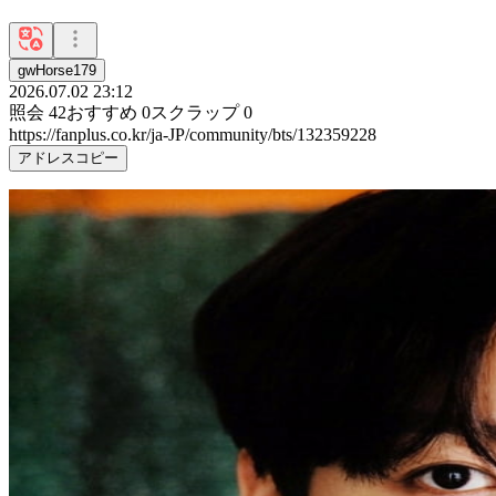
gwHorse179
2026.07.02 23:12
照会
42
おすすめ
0
スクラップ
0
https://fanplus.co.kr/ja-JP/community/bts/132359228
アドレスコピー