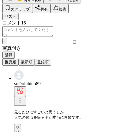
おすすめ
0
非推奨
0
スクラップ
共有
報告
リスト
コメント
15
写真付き
登録
推奨順
最新順
登録順
soDolphin589
見るたびにすごいと思うしか

人気の頂点を撮る姿が本当に素敵です。
0