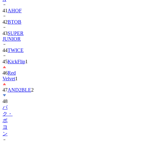
42
BTOB
43
SUPER
JUNIOR
44
TWICE
45
KickFlip
1
46
Red
Velvet
1
47
AND2BLE
2
48
パ
ク・
ボ
ヨ
ン
49
Park
Ji-