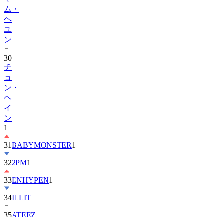
ヘ
ユ
ン
30
チ
ョ
ン・
ヘ
イ
ン
1
31
BABYMONSTER
1
32
2PM
1
33
ENHYPEN
1
34
ILLIT
35
ATEEZ
36
ZEROBASEONE