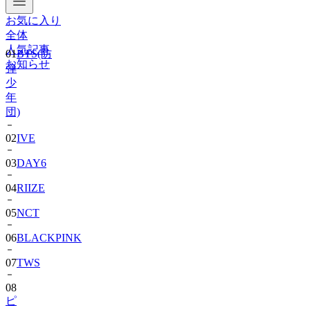
お気に入り
01
BTS(防
全体
弾
人気記事
少
お知らせ
年
団)
02
IVE
03
DAY6
04
RIIZE
05
NCT
06
BLACKPINK
07
TWS
08
ピ
ョ
ン・