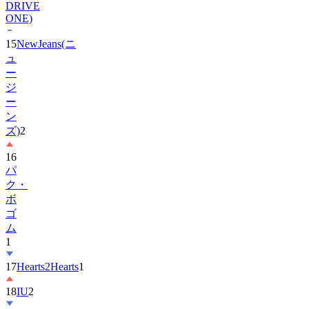
15
NewJeans(ニ
ュ
ー
ジ
ー
ン
ズ)
2
16
パ
ク・
ボ
ゴ
ム
1
17
Hearts2Hearts
1
18
IU
2
19
ス