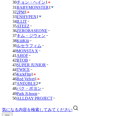
30
チョン・ヘイン
1
31
BABYMONSTER
1
32
2PM
1
33
ENHYPEN
1
34
ILLIT
35
ATEEZ
36
ZEROBASEONE
37
キム・ジウォン
38
KiiiKiii
39
ルセラフィム
40
MONSTA X
41
AHOF
42
BTOB
43
SUPER JUNIOR
44
TWICE
45
KickFlip
1
46
Red Velvet
1
47
AND2BLE
2
48
パク・ボヨン
49
Park Ji-hoon
50
ALLDAY PROJECT
気になる内容を検索してみてください