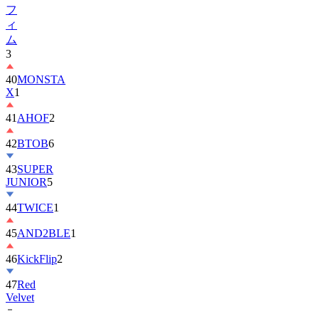
フ
ィ
ム
3
40
MONSTA
X
1
41
AHOF
2
42
BTOB
6
43
SUPER
JUNIOR
5
44
TWICE
1
45
AND2BLE
1
46
KickFlip
2
47
Red
Velvet