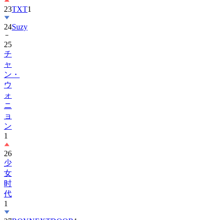
23
TXT
1
24
Suzy
25
チ
ャ
ン・
ウ
ォ
ニ
ョ
ン
1
26
少
女
时
代
1