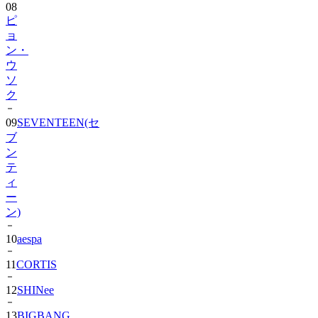
08
ピ
ョ
ン・
ウ
ソ
ク
09
SEVENTEEN(セ
ブ
ン
テ
ィ
ー
ン)
10
aespa
11
CORTIS
12
SHINee
13
BIGBANG