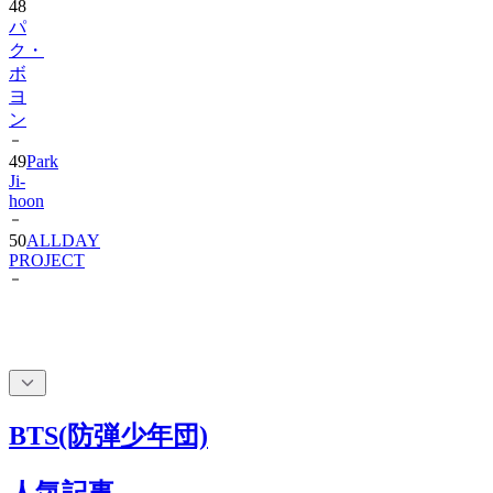
48
パ
ク・
ボ
ヨ
ン
49
Park
Ji-
hoon
50
ALLDAY
PROJECT
BTS(防弾少年団)
人気記事