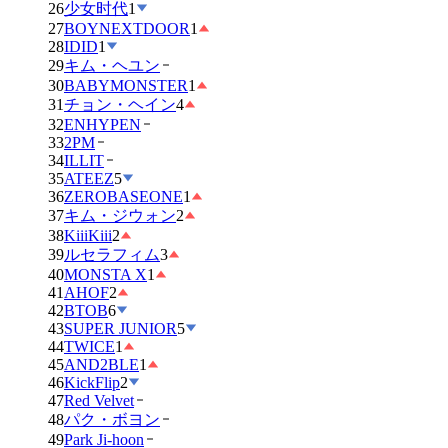
26
少女时代
1
27
BOYNEXTDOOR
1
28
IDID
1
29
キム・ヘユン
30
BABYMONSTER
1
31
チョン・ヘイン
4
32
ENHYPEN
33
2PM
34
ILLIT
35
ATEEZ
5
36
ZEROBASEONE
1
37
キム・ジウォン
2
38
KiiiKiii
2
39
ルセラフィム
3
40
MONSTA X
1
41
AHOF
2
42
BTOB
6
43
SUPER JUNIOR
5
44
TWICE
1
45
AND2BLE
1
46
KickFlip
2
47
Red Velvet
48
パク・ボヨン
49
Park Ji-hoon