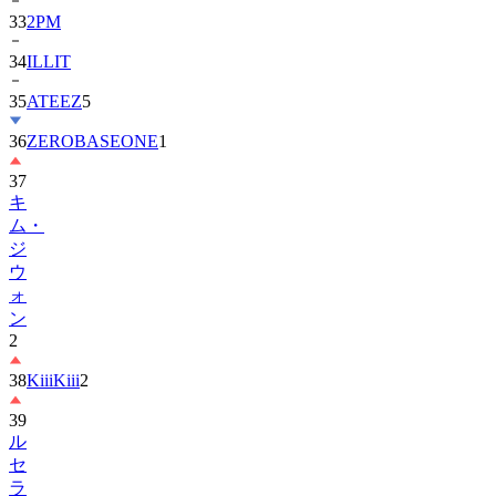
33
2PM
34
ILLIT
35
ATEEZ
5
36
ZEROBASEONE
1
37
キ
ム・
ジ
ウ
ォ
ン
2
38
KiiiKiii
2
39
ル
セ
ラ