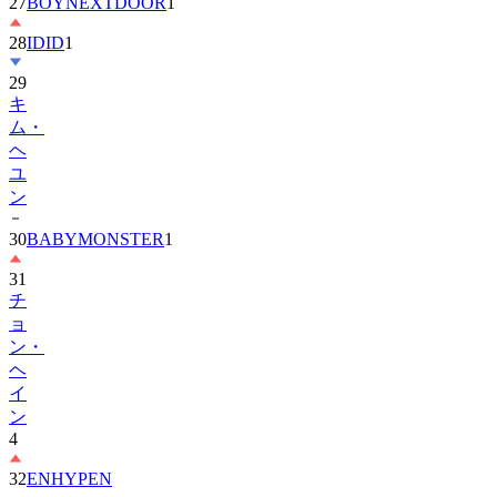
27
BOYNEXTDOOR
1
28
IDID
1
29
キ
ム・
ヘ
ユ
ン
30
BABYMONSTER
1
31
チ
ョ
ン・
ヘ
イ
ン
4
32
ENHYPEN