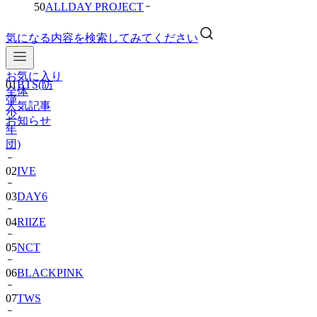
50
ALLDAY PROJECT
気になる内容を検索してみてください
お気に入り
01
BTS(防
全体
弾
人気記事
少
お知らせ
年
団)
02
IVE
03
DAY6
04
RIIZE
05
NCT
06
BLACKPINK
07
TWS