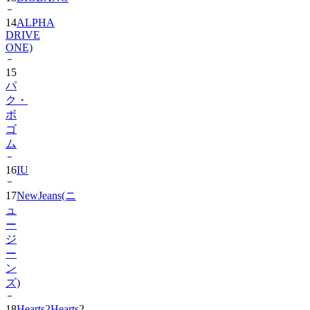
14
ALPHA
DRIVE
ONE)
15
パ
ク・
ボ
ゴ
ム
16
IU
17
NewJeans(ニ
ュ
ー
ジ
ー
ン
ズ)
18
Hearts2Hearts
2