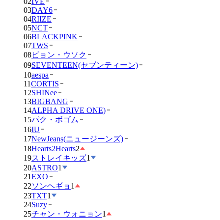
02
IVE
03
DAY6
04
RIIZE
05
NCT
06
BLACKPINK
07
TWS
08
ピョン・ウソク
09
SEVENTEEN(セブンティーン)
10
aespa
11
CORTIS
12
SHINee
13
BIGBANG
14
ALPHA DRIVE ONE)
15
パク・ボゴム
16
IU
17
NewJeans(ニュージーンズ)
18
Hearts2Hearts
2
19
ストレイキッズ
1
20
ASTRO
1
21
EXO
22
ソンヘギョ
1
23
TXT
1
24
Suzy
25
チャン・ウォニョン
1