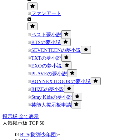
ファンアート
ベスト夢小説
BTSの夢小説
SEVENTEENの夢小説
TXTの夢小説
EXOの夢小説
PLAVEの夢小説
BOYNEXTDOORの夢小説
RIIZEの夢小説
Stray Kidsの夢小説
芸能人掲示板申請
掲示板 全て表示
人気掲示板 TOP 50
01
BTS(防弾少年団)