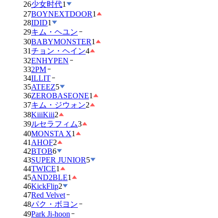
26
少女时代
1
27
BOYNEXTDOOR
1
28
IDID
1
29
キム・ヘユン
30
BABYMONSTER
1
31
チョン・ヘイン
4
32
ENHYPEN
33
2PM
34
ILLIT
35
ATEEZ
5
36
ZEROBASEONE
1
37
キム・ジウォン
2
38
KiiiKiii
2
39
ルセラフィム
3
40
MONSTA X
1
41
AHOF
2
42
BTOB
6
43
SUPER JUNIOR
5
44
TWICE
1
45
AND2BLE
1
46
KickFlip
2
47
Red Velvet
48
パク・ボヨン
49
Park Ji-hoon