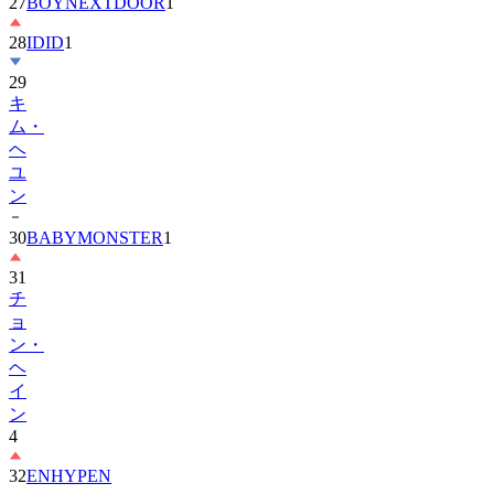
27
BOYNEXTDOOR
1
28
IDID
1
29
キ
ム・
ヘ
ユ
ン
30
BABYMONSTER
1
31
チ
ョ
ン・
ヘ
イ
ン
4
32
ENHYPEN