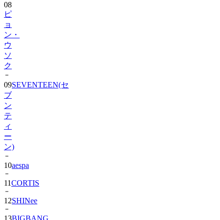
08
ピ
ョ
ン・
ウ
ソ
ク
09
SEVENTEEN(セ
ブ
ン
テ
ィ
ー
ン)
10
aespa
11
CORTIS
12
SHINee
13
BIGBANG