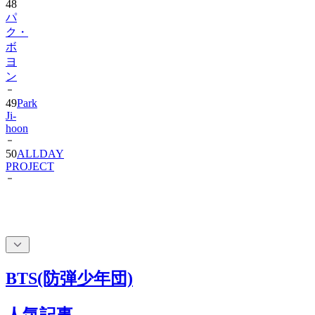
48
パ
ク・
ボ
ヨ
ン
49
Park
Ji-
hoon
50
ALLDAY
PROJECT
BTS(防弾少年団)
人気記事