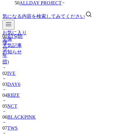
50
ALLDAY PROJECT
気になる内容を検索してみてください
お気に入り
01
BTS(防
全体
弾
人気記事
少
お知らせ
年
団)
02
IVE
03
DAY6
04
RIIZE
05
NCT
06
BLACKPINK
07
TWS