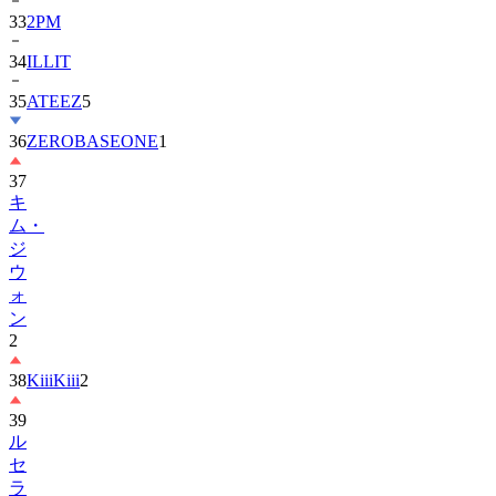
33
2PM
34
ILLIT
35
ATEEZ
5
36
ZEROBASEONE
1
37
キ
ム・
ジ
ウ
ォ
ン
2
38
KiiiKiii
2
39
ル
セ
ラ