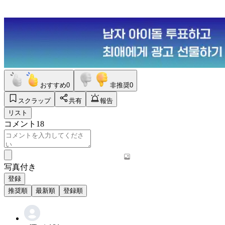
おすすめ
0
非推奨
0
スクラップ
共有
報告
リスト
コメント
18
写真付き
登録
推奨順
最新順
登録順