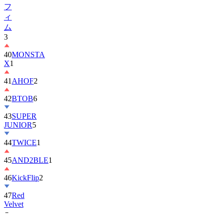
フ
ィ
ム
3
40
MONSTA
X
1
41
AHOF
2
42
BTOB
6
43
SUPER
JUNIOR
5
44
TWICE
1
45
AND2BLE
1
46
KickFlip
2
47
Red
Velvet