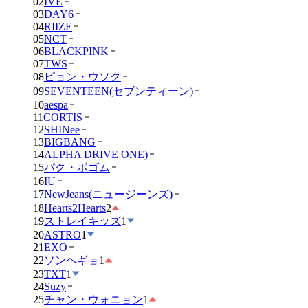
02
IVE
03
DAY6
04
RIIZE
05
NCT
06
BLACKPINK
07
TWS
08
ピョン・ウソク
09
SEVENTEEN(セブンティーン)
10
aespa
11
CORTIS
12
SHINee
13
BIGBANG
14
ALPHA DRIVE ONE)
15
パク・ボゴム
16
IU
17
NewJeans(ニュージーンズ)
18
Hearts2Hearts
2
19
ストレイキッズ
1
20
ASTRO
1
21
EXO
22
ソンヘギョ
1
23
TXT
1
24
Suzy
25
チャン・ウォニョン
1