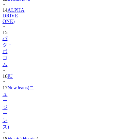
14
ALPHA
DRIVE
ONE)
15
パ
ク・
ボ
ゴ
ム
16
IU
17
NewJeans(ニ
ュ
ー
ジ
ー
ン
ズ)
18
Hearts2Hearts
2