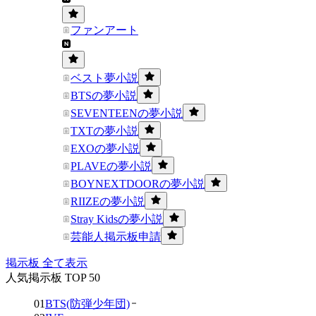
ファンアート
ベスト夢小説
BTSの夢小説
SEVENTEENの夢小説
TXTの夢小説
EXOの夢小説
PLAVEの夢小説
BOYNEXTDOORの夢小説
RIIZEの夢小説
Stray Kidsの夢小説
芸能人掲示板申請
掲示板 全て表示
人気掲示板 TOP 50
01
BTS(防弾少年団)