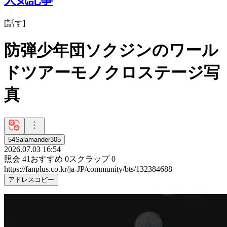
[
話す
]
防弾少年団ソクジンのワール
ドツアーモノクロステージ写
真
54Salamander305
2026.07.03 16:54
照会
41
おすすめ
0
スクラップ
0
https://fanplus.co.kr/ja-JP/community/bts/132384688
アドレスコピー