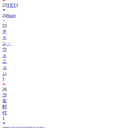
23
TXT
1
24
Suzy
25
チ
ャ
ン・
ウ
ォ
ニ
ョ
ン
1
26
少
女
时
代
1