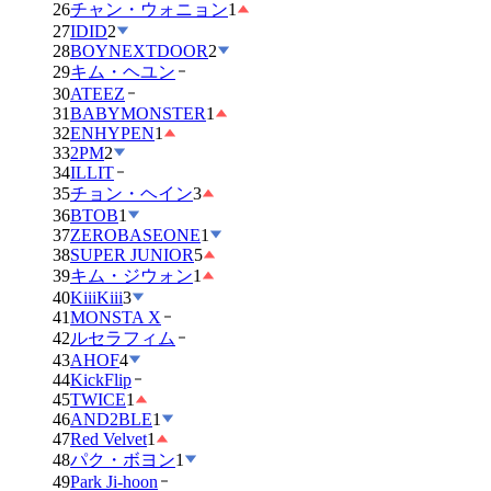
26
チャン・ウォニョン
1
27
IDID
2
28
BOYNEXTDOOR
2
29
キム・ヘユン
30
ATEEZ
31
BABYMONSTER
1
32
ENHYPEN
1
33
2PM
2
34
ILLIT
35
チョン・ヘイン
3
36
BTOB
1
37
ZEROBASEONE
1
38
SUPER JUNIOR
5
39
キム・ジウォン
1
40
KiiiKiii
3
41
MONSTA X
42
ルセラフィム
43
AHOF
4
44
KickFlip
45
TWICE
1
46
AND2BLE
1
47
Red Velvet
1
48
パク・ボヨン
1
49
Park Ji-hoon