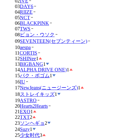
02
IVE
03
DAY6
04
RIIZE
05
NCT
06
BLACKPINK
07
TWS
08
ピョン・ウソク
09
SEVENTEEN(セブンティーン)
10
aespa
11
CORTIS
12
SHINee
1
13
BIGBANG
1
14
ALPHA DRIVE ONE)
1
15
パク・ボゴム
1
16
IU
17
NewJeans(ニュージーンズ)
1
18
ストレイキッズ
1
19
ASTRO
20
Hearts2Hearts
21
EXO
1
22
TXT
2
23
ソンヘギョ
2
24
Suzy
1
25
少女时代
3