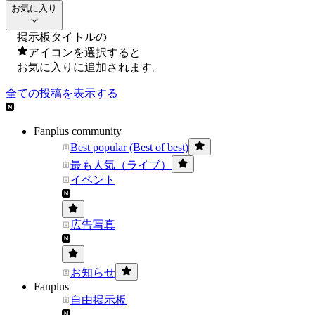
お気に入り
掲示板タイトルの
アイコンを選択すると
お気に入りに追加されます。
全ての投稿を表示する
Fanplus community
Best popular (Best of best)
最も人気（ライブ）
イベント
広告写真
お知らせ
Fanplus
自由掲示板