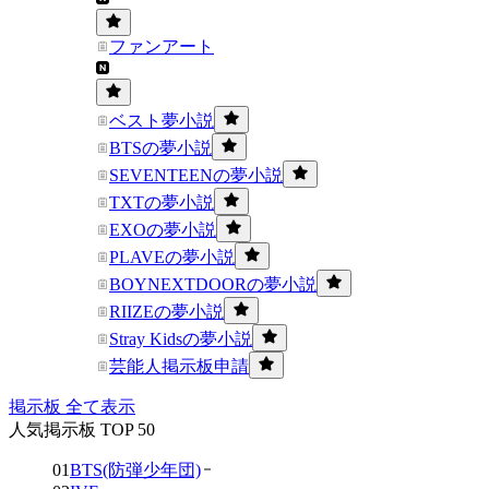
ファンアート
ベスト夢小説
BTSの夢小説
SEVENTEENの夢小説
TXTの夢小説
EXOの夢小説
PLAVEの夢小説
BOYNEXTDOORの夢小説
RIIZEの夢小説
Stray Kidsの夢小説
芸能人掲示板申請
掲示板 全て表示
人気掲示板 TOP 50
01
BTS(防弾少年団)