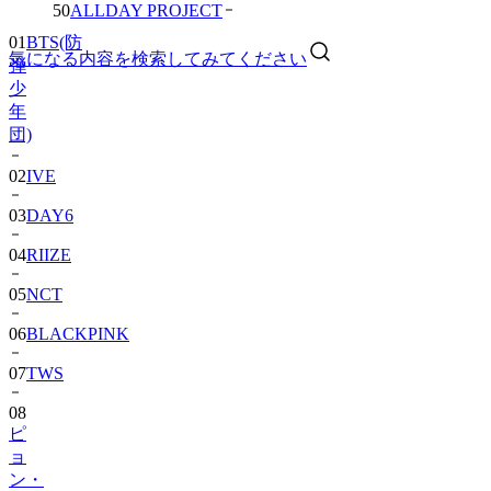
50
ALLDAY PROJECT
01
BTS(防
気になる内容を検索してみてください
弾
少
年
団)
02
IVE
03
DAY6
04
RIIZE
05
NCT
06
BLACKPINK
07
TWS
08
ピ
ョ
ン・