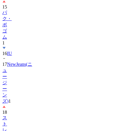
15
パ
ク・
ボ
ゴ
ム
1
16
IU
17
NewJeans(ニ
ュ
ー
ジ
ー
ン
ズ)
1
18
ス
ト
レ