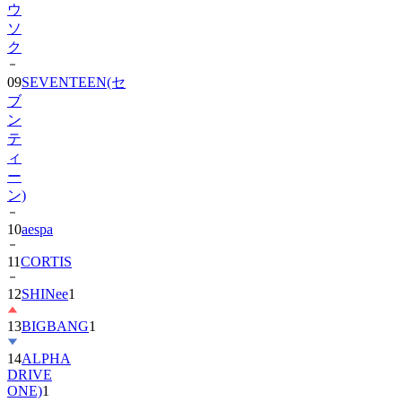
ウ
ソ
ク
09
SEVENTEEN(セ
ブ
ン
テ
ィ
ー
ン)
10
aespa
11
CORTIS
12
SHINee
1
13
BIGBANG
1
14
ALPHA
DRIVE
ONE)
1