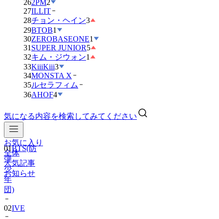
26
2PM
2
27
ILLIT
28
チョン・ヘイン
3
29
BTOB
1
30
ZEROBASEONE
1
31
SUPER JUNIOR
5
32
キム・ジウォン
1
33
KiiiKiii
3
34
MONSTA X
35
ルセラフィム
36
AHOF
4
気になる内容を検索してみてください
お気に入り
01
BTS(防
全体
弾
人気記事
少
お知らせ
年
団)
02
IVE