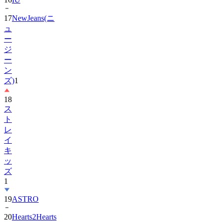
17
NewJeans(ニ
ュ
ー
ジ
ー
ン
ズ)
1
18
ス
ト
レ
イ
キ
ッ
ズ
1
19
ASTRO
20
Hearts2Hearts