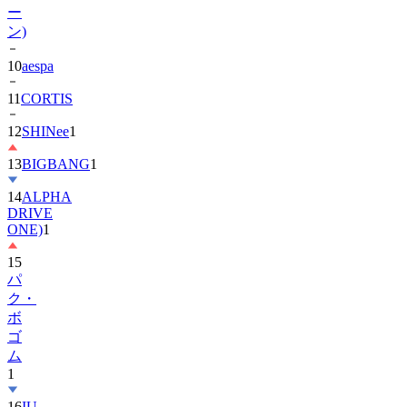
ー
ン)
10
aespa
11
CORTIS
12
SHINee
1
13
BIGBANG
1
14
ALPHA
DRIVE
ONE)
1
15
パ
ク・
ボ
ゴ
ム
1
16
IU