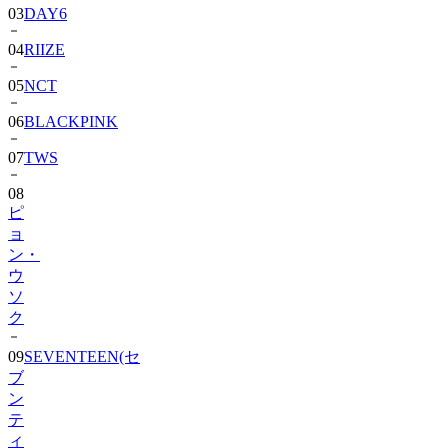
03
DAY6
04
RIIZE
05
NCT
06
BLACKPINK
07
TWS
08
ピ
ョ
ン・
ウ
ソ
ク
09
SEVENTEEN(セ
ブ
ン
テ
ィ