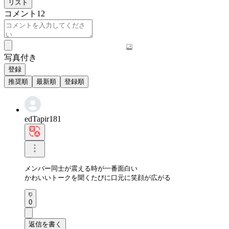
リスト
コメント
12
写真付き
登録
推奨順
最新順
登録順
edTapir181
メンバー同士が震える時が一番面白い

かわいいトークを聞くたびに口元に笑顔が広がる
0
返信を書く