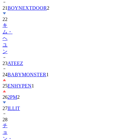
21
BOYNEXTDOOR
2
22
キ
ム・
ヘ
ユ
ン
23
ATEEZ
24
BABYMONSTER
1
25
ENHYPEN
1
26
2PM
2
27
ILLIT
28
チ
ョ
ン・