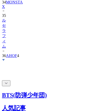
34
MONSTA
X
35
ル
セ
ラ
フ
ィ
ム
36
AHOF
4
BTS(防弾少年団)
人気記事