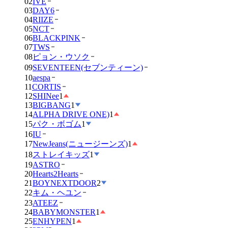
02
IVE
03
DAY6
04
RIIZE
05
NCT
06
BLACKPINK
07
TWS
08
ピョン・ウソク
09
SEVENTEEN(セブンティーン)
10
aespa
11
CORTIS
12
SHINee
1
13
BIGBANG
1
14
ALPHA DRIVE ONE)
1
15
パク・ボゴム
1
16
IU
17
NewJeans(ニュージーンズ)
1
18
ストレイキッズ
1
19
ASTRO
20
Hearts2Hearts
21
BOYNEXTDOOR
2
22
キム・ヘユン
23
ATEEZ
24
BABYMONSTER
1
25
ENHYPEN
1