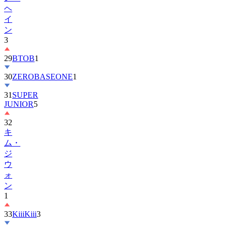
ヘ
イ
ン
3
29
BTOB
1
30
ZEROBASEONE
1
31
SUPER
JUNIOR
5
32
キ
ム・
ジ
ウ
ォ
ン
1
33
KiiiKiii
3