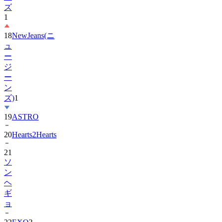
18
NewJeans(ニ
ュ
ー
ジ
ー
ン
ズ)
1
19
ASTRO
20
Hearts2Hearts
21
ソ
ン
ヘ
ギ
ョ
22
EXO
3