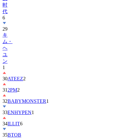
代
6
29
キ
ム・
ヘ
ユ
ン
1
30
ATEEZ
2
31
2PM
2
32
BABYMONSTER
1
33
ENHYPEN
1
34
ILLIT
6
35
BTOB
36
ZEROBASEONE
1