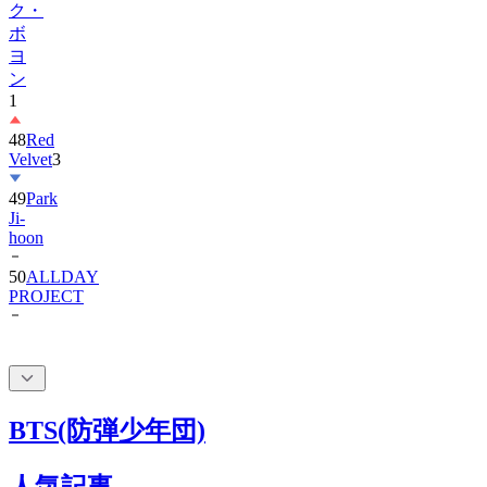
ヨ
ン
1
48
Red
Velvet
3
49
Park
Ji-
hoon
50
ALLDAY
PROJECT
BTS(防弾少年団)
人気記事