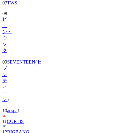
08
ピ
ョ
ン・
ウ
ソ
ク
09
SEVENTEEN(セ
ブ
ン
テ
ィ
ー
ン)
10
aespa
1
11
CORTIS
1
12
BIGBANG
13
SHINee