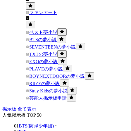
ファンアート
ベスト夢小説
BTSの夢小説
SEVENTEENの夢小説
TXTの夢小説
EXOの夢小説
PLAVEの夢小説
BOYNEXTDOORの夢小説
RIIZEの夢小説
Stray Kidsの夢小説
芸能人掲示板申請
掲示板 全て表示
人気掲示板 TOP 50
01
BTS(防弾少年団)