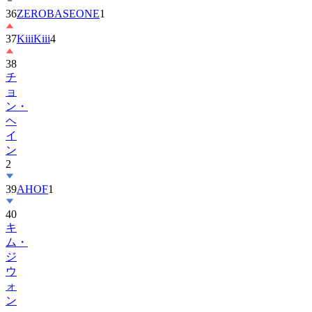
37
KiiiKiii
4
38
チ
ョ
ン・
ヘ
イ
ン
2
39
AHOF
1
40
キ
ム・
ジ
ウ
ォ
ン
41
MONSTA