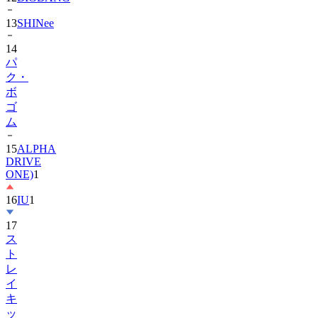
14
パ
ク・
ボ
ゴ
ム
15
ALPHA
DRIVE
ONE)
1
16
IU
1
17
ス
ト
レ
イ
キ
ッ
ズ
1