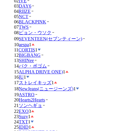
02
IVE
03
DAY6
04
RIIZE
05
NCT
06
BLACKPINK
07
TWS
08
ピョン・ウソク
09
SEVENTEEN(セブンティーン)
10
aespa
1
11
CORTIS
1
12
BIGBANG
13
SHINee
14
パク・ボゴム
15
ALPHA DRIVE ONE)
1
16
IU
1
17
ストレイキッズ
1
18
NewJeans(ニュージーンズ)
1
19
ASTRO
20
Hearts2Hearts
21
ソンヘギョ
22
EXO
3
23
Suzy
1
24
TXT
1
25
IDID
1