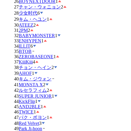
26
BOYNEXTDOOR
1
27
チャン・ウォニョン
2
28
少女时代
6
29
キム・ヘユン
1
30
ATEEZ
2
31
2PM
2
32
BABYMONSTER
1
33
ENHYPEN
1
34
ILLIT
6
35
BTOB
36
ZEROBASEONE
1
37
KiiiKiii
4
38
チョン・ヘイン
2
39
AHOF
1
40
キム・ジウォン
41
MONSTA X
2
42
ルセラフィム
2
43
SUPER JUNIOR
1
44
KickFlip
1
45
AND2BLE
1
46
TWICE
1
47
パク・ボヨン
1
48
Red Velvet
3
49
Park Ji-hoon