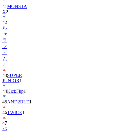
X
2
42
ル
セ
ラ
フ
ィ
ム
2
43
SUPER
JUNIOR
1
44
KickFlip
1
45
AND2BLE
1
46
TWICE
1
47
パ
ク・
ボ