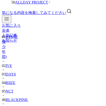
50
ALLDAY PROJECT
気になる内容を検索してみてください
お気に入り
01
BTS(防
全体
弾
人気記事
少
お知らせ
年
団)
02
IVE
03
DAY6
04
RIIZE
05
NCT
06
BLACKPINK
07
TWS