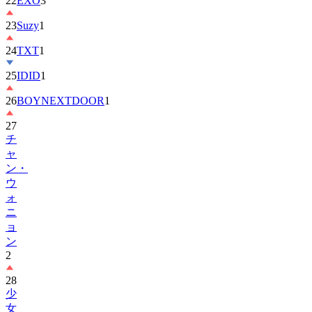
23
Suzy
1
24
TXT
1
25
IDID
1
26
BOYNEXTDOOR
1
27
チ
ャ
ン・
ウ
ォ
ニ
ョ
ン
2
28
少
女
时