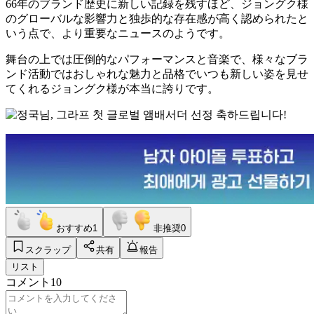
66年のブランド歴史に新しい記録を残すほど、ジョングク様
のグローバルな影響力と独歩的な存在感が高く認められたと
いう点で、より重要なニュースのようです。
舞台の上では圧倒的なパフォーマンスと音楽で、様々なブラ
ンド活動ではおしゃれな魅力と品格でいつも新しい姿を見せ
てくれるジョングク様が本当に誇りです。
おすすめ
1
非推奨
0
スクラップ
共有
報告
リスト
コメント
10