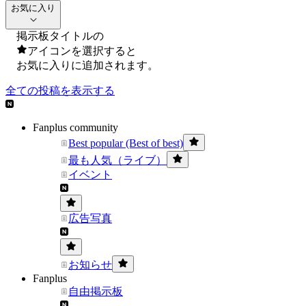
お気に入り
掲示板タイトルの
アイコンを選択すると
お気に入りに追加されます。
全ての投稿を表示する
Fanplus community
Best popular (Best of best)
最も人気（ライブ）
イベント
広告写真
お知らせ
Fanplus
自由掲示板