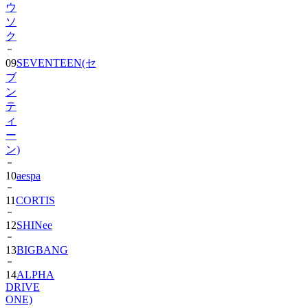
ク
09
SEVENTEEN(セ
ブ
ン
テ
ィ
ー
ン)
10
aespa
11
CORTIS
12
SHINee
13
BIGBANG
14
ALPHA
DRIVE
ONE)
15