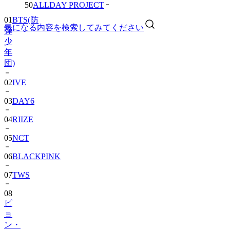
01
BTS(防
50
ALLDAY PROJECT
弾
少
気になる内容を検索してみてください
年
団)
02
IVE
03
DAY6
04
RIIZE
05
NCT
06
BLACKPINK
07
TWS
08
ピ
ョ
ン・
ウ
ソ