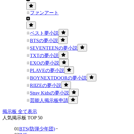
ファンアート
ベスト夢小説
BTSの夢小説
SEVENTEENの夢小説
TXTの夢小説
EXOの夢小説
PLAVEの夢小説
BOYNEXTDOORの夢小説
RIIZEの夢小説
Stray Kidsの夢小説
芸能人掲示板申請
掲示板 全て表示
人気掲示板 TOP 50
01
BTS(防弾少年団)