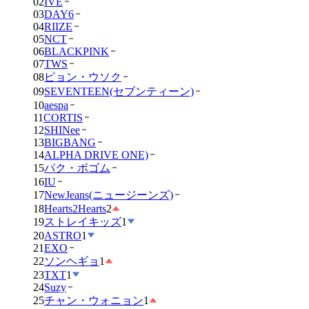
02
IVE
03
DAY6
04
RIIZE
05
NCT
06
BLACKPINK
07
TWS
08
ピョン・ウソク
09
SEVENTEEN(セブンティーン)
10
aespa
11
CORTIS
12
SHINee
13
BIGBANG
14
ALPHA DRIVE ONE)
15
パク・ボゴム
16
IU
17
NewJeans(ニュージーンズ)
18
Hearts2Hearts
2
19
ストレイキッズ
1
20
ASTRO
1
21
EXO
22
ソンヘギョ
1
23
TXT
1
24
Suzy
25
チャン・ウォニョン
1