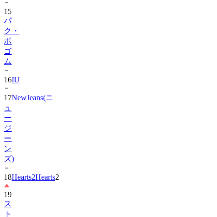
パ
ク・
ボ
ゴ
ム
16
IU
17
NewJeans(ニ
ュ
ー
ジ
ー
ン
ズ)
18
Hearts2Hearts
2
19
ス
ト
レ
イ