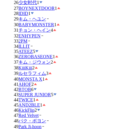
26
少女时代
1
27
BOYNEXTDOOR
1
28
IDID
1
29
キム・ヘユン
30
BABYMONSTER
1
31
チョン・ヘイン
4
32
ENHYPEN
33
2PM
34
ILLIT
35
ATEEZ
5
36
ZEROBASEONE
1
37
キム・ジウォン
2
38
KiiiKiii
2
39
ルセラフィム
3
40
MONSTA X
1
41
AHOF
2
42
BTOB
6
43
SUPER JUNIOR
5
44
TWICE
1
45
AND2BLE
1
46
KickFlip
2
47
Red Velvet
48
パク・ボヨン
49
Park Ji-hoon