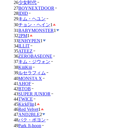
26
少女时代
27
BOYNEXTDOOR
28
IDID
29
キム・ヘユン
30
チョン・ヘイン
1
31
BABYMONSTER
1
32
2PM
1
33
ENHYPEN
1
34
ILLIT
35
ATEEZ
36
ZEROBASEONE
37
キム・ジウォン
38
KiiiKiii
39
ルセラフィム
40
MONSTA X
41
AHOF
42
BTOB
43
SUPER JUNIOR
44
TWICE
45
KickFlip
1
46
Red Velvet
1
47
AND2BLE
2
48
パク・ボヨン
49
Park Ji-hoon