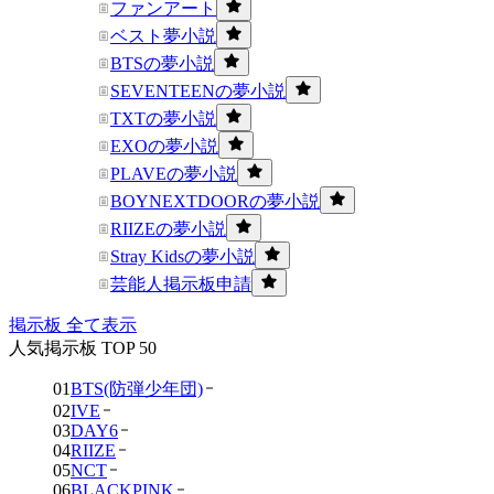
ファンアート
ベスト夢小説
BTSの夢小説
SEVENTEENの夢小説
TXTの夢小説
EXOの夢小説
PLAVEの夢小説
BOYNEXTDOORの夢小説
RIIZEの夢小説
Stray Kidsの夢小説
芸能人掲示板申請
掲示板 全て表示
人気掲示板 TOP 50
01
BTS(防弾少年団)
02
IVE
03
DAY6
04
RIIZE
05
NCT
06
BLACKPINK