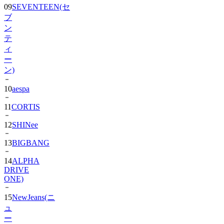
09
SEVENTEEN(セ
ブ
ン
テ
ィ
ー
ン)
10
aespa
11
CORTIS
12
SHINee
13
BIGBANG
14
ALPHA
DRIVE
ONE)
15
NewJeans(ニ
ュ
ー