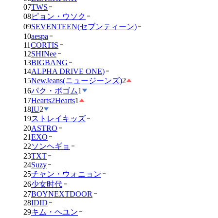
07
TWS
08
ピョン・ウソク
09
SEVENTEEN(セブンティーン)
10
aespa
11
CORTIS
12
SHINee
13
BIGBANG
14
ALPHA DRIVE ONE)
15
NewJeans(ニュージーンズ)
2
16
パク・ボゴム
1
17
Hearts2Hearts
1
18
IU
2
19
ストレイキッズ
20
ASTRO
21
EXO
22
ソンヘギョ
23
TXT
24
Suzy
25
チャン・ウォニョン
26
少女时代
27
BOYNEXTDOOR
28
IDID
29
キム・ヘユン