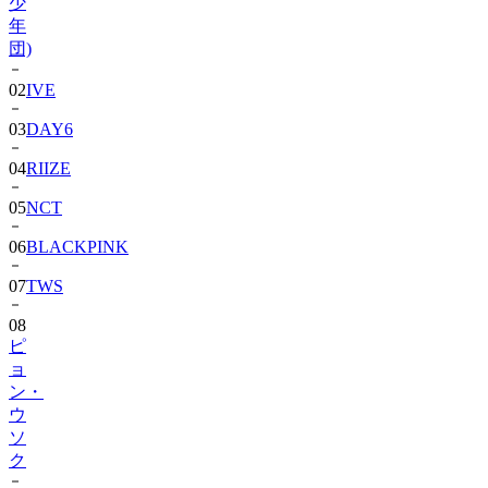
少
年
団)
02
IVE
03
DAY6
04
RIIZE
05
NCT
06
BLACKPINK
07
TWS
08
ピ
ョ
ン・
ウ
ソ
ク