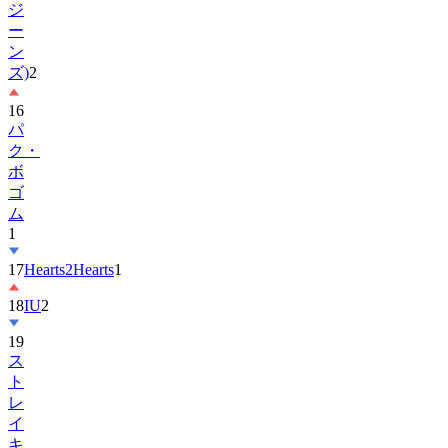
ジ
ー
ン
ズ)
2
16
パ
ク・
ボ
ゴ
ム
1
17
Hearts2Hearts
1
18
IU
2
19
ス
ト
レ
イ
キ