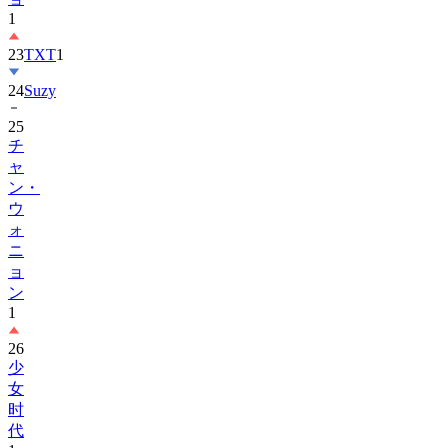
1
23
TXT
1
24
Suzy
25
チ
ャ
ン・
ウ
ォ
ニ
ョ
ン
1
26
少
女
时
代