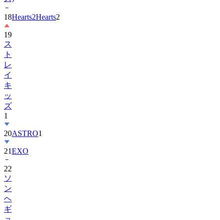
18
Hearts2Hearts
2
19
ス
ト
レ
イ
キ
ッ
ズ
1
20
ASTRO
1
21
EXO
22
ソ
ン
ヘ
ギ
ョ