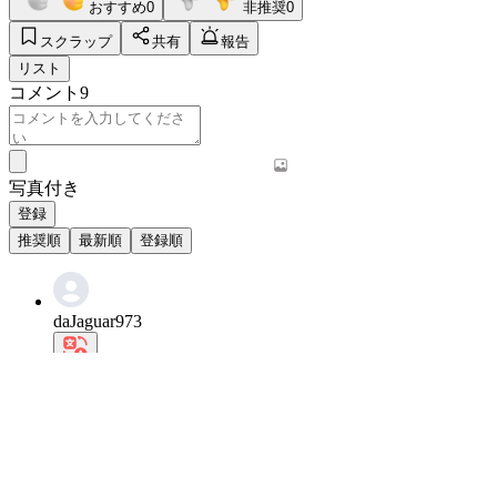
おすすめ
0
非推奨
0
スクラップ
共有
報告
リスト
コメント
9
写真付き
登録
推奨順
最新順
登録順
daJaguar973
日常の姿さえも愛らしくていっぱい

見ている間、母親の笑顔が建てられました。