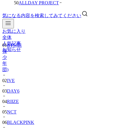
50
ALLDAY PROJECT
気になる内容を検索してみてください
お気に入り
全体
人気記事
01
BTS(防
お知らせ
弾
少
年
団)
02
IVE
03
DAY6
04
RIIZE
05
NCT
06
BLACKPINK