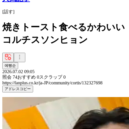
[
話す
]
焼きトースト食べるかわいい
コルチスソンヒョン
예빵순
2026.07.02 09:05
照会
74
おすすめ
0
スクラップ
0
https://fanplus.co.kr/ja-JP/community/cortis/132327698
アドレスコピー