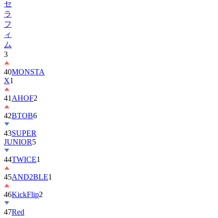
セ
ラ
フ
ィ
ム
3
40
MONSTA
X
1
41
AHOF
2
42
BTOB
6
43
SUPER
JUNIOR
5
44
TWICE
1
45
AND2BLE
1
46
KickFlip
2
47
Red