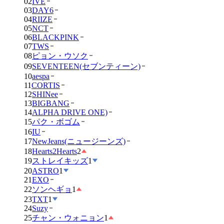
02
IVE
03
DAY6
04
RIIZE
05
NCT
06
BLACKPINK
07
TWS
08
ピョン・ウソク
09
SEVENTEEN(セブンティーン)
10
aespa
11
CORTIS
12
SHINee
13
BIGBANG
14
ALPHA DRIVE ONE)
15
パク・ボゴム
16
IU
17
NewJeans(ニュージーンズ)
18
Hearts2Hearts
2
19
ストレイキッズ
1
20
ASTRO
1
21
EXO
22
ソンヘギョ
1
23
TXT
1
24
Suzy
25
チャン・ウォニョン
1