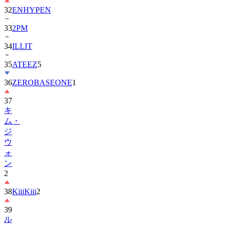
32
ENHYPEN
33
2PM
34
ILLIT
35
ATEEZ
5
36
ZEROBASEONE
1
37
キ
ム・
ジ
ウ
ォ
ン
2
38
KiiiKiii
2
39
ル