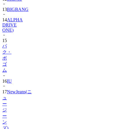
13
BIGBANG
14
ALPHA
DRIVE
ONE)
15
パ
ク・
ボ
ゴ
ム
16
IU
17
NewJeans(ニ
ュ
ー
ジ
ー
ン
ズ)