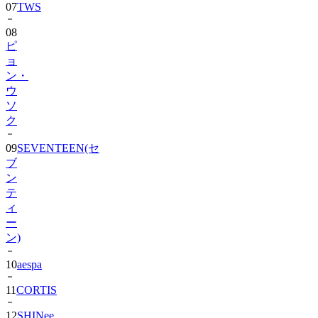
07
TWS
08
ピ
ョ
ン・
ウ
ソ
ク
09
SEVENTEEN(セ
ブ
ン
テ
ィ
ー
ン)
10
aespa
11
CORTIS
12
SHINee