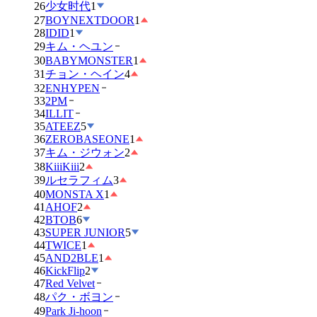
26
少女时代
1
27
BOYNEXTDOOR
1
28
IDID
1
29
キム・ヘユン
30
BABYMONSTER
1
31
チョン・ヘイン
4
32
ENHYPEN
33
2PM
34
ILLIT
35
ATEEZ
5
36
ZEROBASEONE
1
37
キム・ジウォン
2
38
KiiiKiii
2
39
ルセラフィム
3
40
MONSTA X
1
41
AHOF
2
42
BTOB
6
43
SUPER JUNIOR
5
44
TWICE
1
45
AND2BLE
1
46
KickFlip
2
47
Red Velvet
48
パク・ボヨン
49
Park Ji-hoon