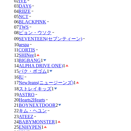
02
IVE
03
DAY6
04
RIIZE
05
NCT
06
BLACKPINK
07
TWS
08
ピョン・ウソク
09
SEVENTEEN(セブンティーン)
10
aespa
11
CORTIS
12
SHINee
1
13
BIGBANG
1
14
ALPHA DRIVE ONE)
1
15
パク・ボゴム
1
16
IU
17
NewJeans(ニュージーンズ)
1
18
ストレイキッズ
1
19
ASTRO
20
Hearts2Hearts
21
BOYNEXTDOOR
2
22
キム・ヘユン
23
ATEEZ
24
BABYMONSTER
1
25
ENHYPEN
1