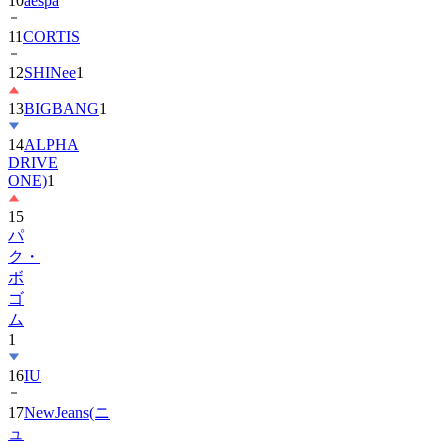
11
CORTIS
12
SHINee
1
13
BIGBANG
1
14
ALPHA
DRIVE
ONE)
1
15
パ
ク・
ボ
ゴ
ム
1
16
IU
17
NewJeans(ニ
ュ
ー
ジ