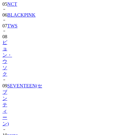
06
BLACKPINK
07
TWS
08
ピ
ョ
ン・
ウ
ソ
ク
09
SEVENTEEN(セ
ブ
ン
テ
ィ
ー
ン)
10
aespa