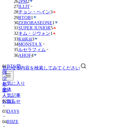
26
2PM
2
27
ILLIT
28
チョン・ヘイン
3
29
BTOB
1
30
ZEROBASEONE
1
31
SUPER JUNIOR
5
32
キム・ジウォン
1
33
KiiiKiii
3
34
MONSTA X
35
ルセラフィム
36
AHOF
4
01
BTS(防
弾
気になる内容を検索してみてください
少
年
団)
お気に入り
全体
02
IVE
人気記事
03
DAY6
お知らせ
04
RIIZE
05
NCT