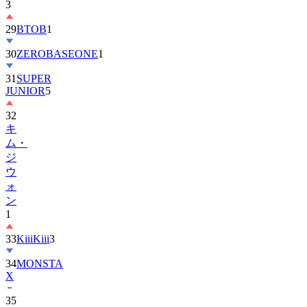
29
BTOB
1
30
ZEROBASEONE
1
31
SUPER
JUNIOR
5
32
キ
ム・
ジ
ウ
ォ
ン
1
33
KiiiKiii
3
34
MONSTA
X
35
ル
セ