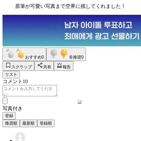
原筆が可愛い写真まで空界に残してくれました！
おすすめ
0
非推奨
0
スクラップ
共有
報告
リスト
コメント
10
写真付き
登録
推奨順
最新順
登録順