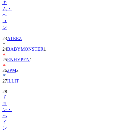
ヘ
ユ
ン
23
ATEEZ
24
BABYMONSTER
1
25
ENHYPEN
1
26
2PM
2
27
ILLIT
28
チ
ョ
ン・
ヘ
イ
ン
3