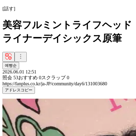
[
話す
]
美容フルミントライフヘッド
ライナーデイシックス原筆
예빵순
2026.06.01 12:51
照会
53
おすすめ
0
スクラップ
0
https://fanplus.co.kr/ja-JP/community/day6/131003680
アドレスコピー