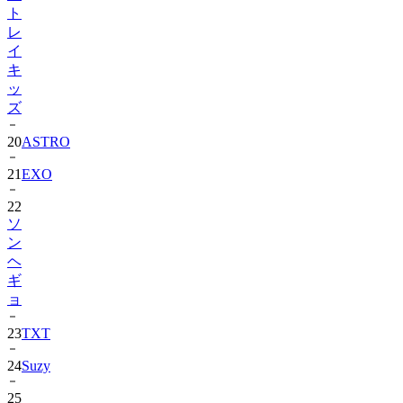
ト
レ
イ
キ
ッ
ズ
20
ASTRO
21
EXO
22
ソ
ン
ヘ
ギ
ョ
23
TXT
24
Suzy
25