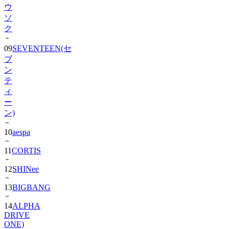
ウ
ソ
ク
09
SEVENTEEN(セ
ブ
ン
テ
ィ
ー
ン)
10
aespa
11
CORTIS
12
SHINee
13
BIGBANG
14
ALPHA
DRIVE
ONE)