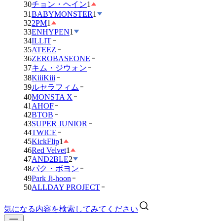
30
チョン・ヘイン
1
31
BABYMONSTER
1
32
2PM
1
33
ENHYPEN
1
34
ILLIT
35
ATEEZ
36
ZEROBASEONE
37
キム・ジウォン
38
KiiiKiii
39
ルセラフィム
40
MONSTA X
41
AHOF
42
BTOB
43
SUPER JUNIOR
44
TWICE
45
KickFlip
1
46
Red Velvet
1
47
AND2BLE
2
48
パク・ボヨン
49
Park Ji-hoon
50
ALLDAY PROJECT
気になる内容を検索してみてください