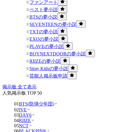
ファンアート
ベスト夢小説
BTSの夢小説
SEVENTEENの夢小説
TXTの夢小説
EXOの夢小説
PLAVEの夢小説
BOYNEXTDOORの夢小説
RIIZEの夢小説
Stray Kidsの夢小説
芸能人掲示板申請
掲示板 全て表示
人気掲示板 TOP 50
01
BTS(防弾少年団)
02
IVE
03
DAY6
04
RIIZE
05
NCT
06
BLACKPINK