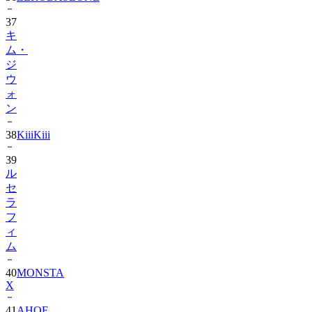
37
キ
ム・
ジ
ウ
ォ
ン
38
KiiiKiii
39
ル
セ
ラ
フ
ィ
ム
40
MONSTA
X
41
AHOF