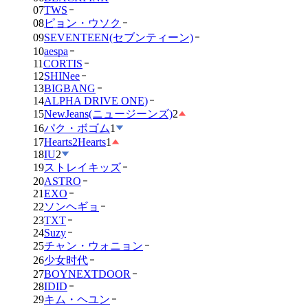
07
TWS
08
ピョン・ウソク
09
SEVENTEEN(セブンティーン)
10
aespa
11
CORTIS
12
SHINee
13
BIGBANG
14
ALPHA DRIVE ONE)
15
NewJeans(ニュージーンズ)
2
16
パク・ボゴム
1
17
Hearts2Hearts
1
18
IU
2
19
ストレイキッズ
20
ASTRO
21
EXO
22
ソンヘギョ
23
TXT
24
Suzy
25
チャン・ウォニョン
26
少女时代
27
BOYNEXTDOOR
28
IDID
29
キム・ヘユン