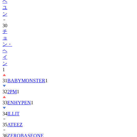
ヘ
ユ
ン
30
チ
ョ
ン・
ヘ
イ
ン
1
31
BABYMONSTER
1
32
2PM
1
33
ENHYPEN
1
34
ILLIT
35
ATEEZ
36
ZEROBASEONE