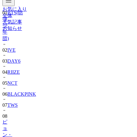
お気に入り
01
BTS(防
全体
弾
人気記事
少
お知らせ
年
団)
02
IVE
03
DAY6
04
RIIZE
05
NCT
06
BLACKPINK
07
TWS
08
ピ
ョ
ン・