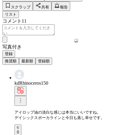
スクラップ
共有
報告
リスト
コメント
11
写真付き
登録
推奨順
最新順
登録順
kdRhinoceros150
アイロップ油の淡白な感じは本当にいいですね。  

デイシックスボーカラインと今日も蒸し幸せです。
0