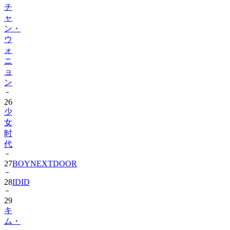
チ
ャ
ン・
ウ
ォ
ニ
ョ
ン
26
少
女
时
代
27
BOYNEXTDOOR
28
IDID
29
キ
ム・