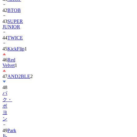
42
BTOB
43
SUPER
JUNIOR
44
TWICE
45
KickFlip
1
46
Red
Velvet
1
47
AND2BLE
2
48
パ
ク・
ボ
ヨ
ン
49
Park
Ji-