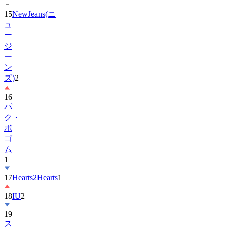
15
NewJeans(ニ
ュ
ー
ジ
ー
ン
ズ)
2
16
パ
ク・
ボ
ゴ
ム
1
17
Hearts2Hearts
1
18
IU
2
19
ス