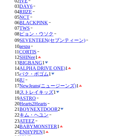
02
IVE
03
DAY6
04
RIIZE
05
NCT
06
BLACKPINK
07
TWS
08
ピョン・ウソク
09
SEVENTEEN(セブンティーン)
10
aespa
11
CORTIS
12
SHINee
1
13
BIGBANG
1
14
ALPHA DRIVE ONE)
1
15
パク・ボゴム
1
16
IU
17
NewJeans(ニュージーンズ)
1
18
ストレイキッズ
1
19
ASTRO
20
Hearts2Hearts
21
BOYNEXTDOOR
2
22
キム・ヘユン
23
ATEEZ
24
BABYMONSTER
1
25
ENHYPEN
1