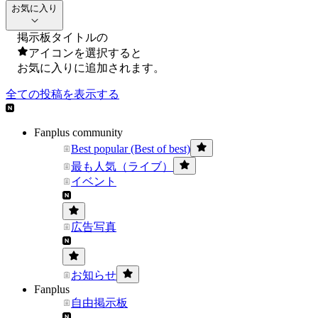
お気に入り
掲示板タイトルの
アイコンを選択すると
お気に入りに追加されます。
全ての投稿を表示する
Fanplus community
Best popular (Best of best)
最も人気（ライブ）
イベント
広告写真
お知らせ
Fanplus
自由掲示板