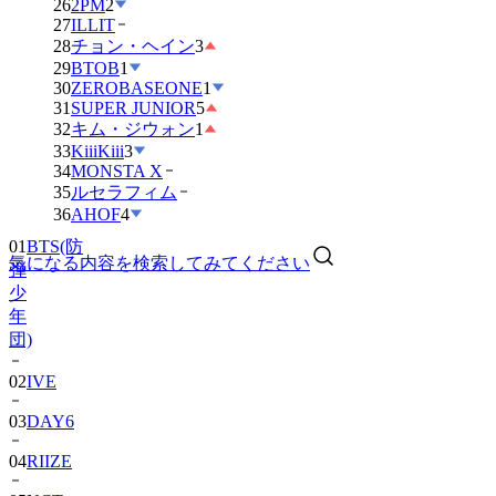
26
2PM
2
27
ILLIT
28
チョン・ヘイン
3
29
BTOB
1
30
ZEROBASEONE
1
31
SUPER JUNIOR
5
32
キム・ジウォン
1
33
KiiiKiii
3
34
MONSTA X
35
ルセラフィム
01
BTS(防
36
AHOF
4
弾
少
気になる内容を検索してみてください
年
団)
02
IVE
03
DAY6
04
RIIZE
05
NCT