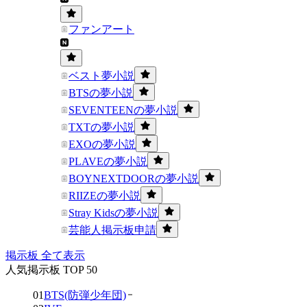
ファンアート
ベスト夢小説
BTSの夢小説
SEVENTEENの夢小説
TXTの夢小説
EXOの夢小説
PLAVEの夢小説
BOYNEXTDOORの夢小説
RIIZEの夢小説
Stray Kidsの夢小説
芸能人掲示板申請
掲示板 全て表示
人気掲示板 TOP 50
01
BTS(防弾少年団)