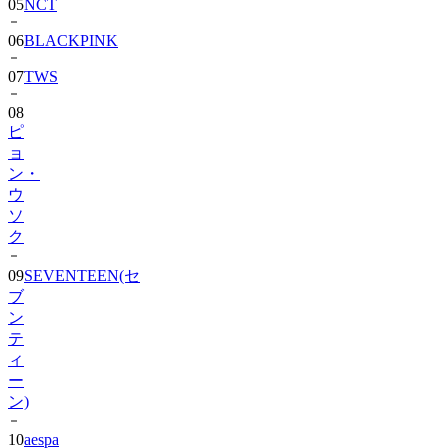
06
BLACKPINK
07
TWS
08
ピ
ョ
ン・
ウ
ソ
ク
09
SEVENTEEN(セ
ブ
ン
テ
ィ
ー
ン)
10
aespa
11
CORTIS