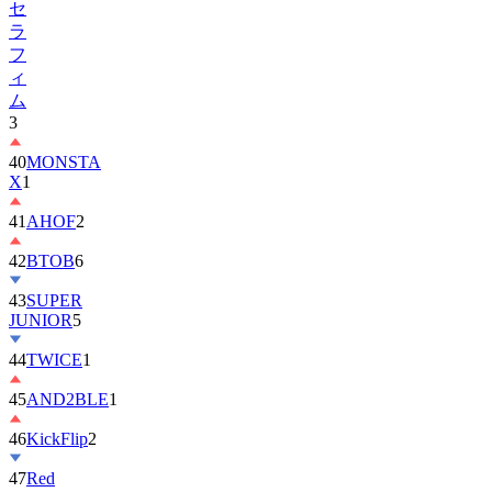
フ
ィ
ム
3
40
MONSTA
X
1
41
AHOF
2
42
BTOB
6
43
SUPER
JUNIOR
5
44
TWICE
1
45
AND2BLE
1
46
KickFlip
2
47
Red
Velvet