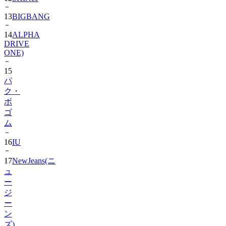
14
ALPHA
DRIVE
ONE)
15
パ
ク・
ボ
ゴ
ム
16
IU
17
NewJeans(ニ
ュ
ー
ジ
ー
ン
ズ)
18
Hearts2Hearts
2