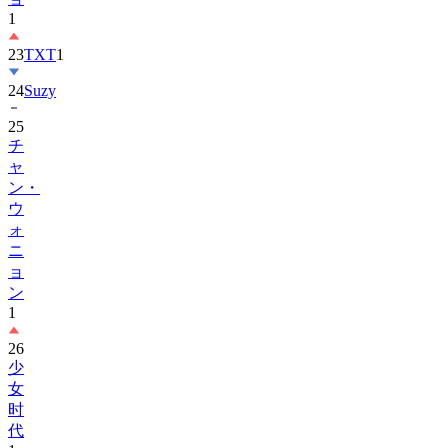
23
TXT
1
24
Suzy
25
チ
ャ
ン・
ウ
ォ
ニ
ョ
ン
1
26
少
女
时
代
1