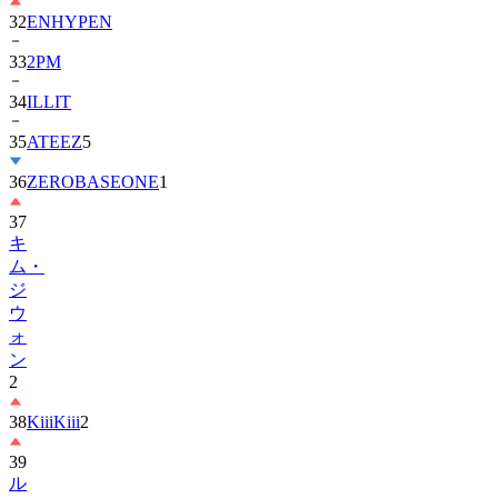
33
2PM
34
ILLIT
35
ATEEZ
5
36
ZEROBASEONE
1
37
キ
ム・
ジ
ウ
ォ
ン
2
38
KiiiKiii
2
39
ル
セ
ラ