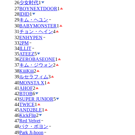
26
少女时代
1
27
BOYNEXTDOOR
1
28
IDID
1
29
キム・ヘユン
30
BABYMONSTER
1
31
チョン・ヘイン
4
32
ENHYPEN
33
2PM
34
ILLIT
35
ATEEZ
5
36
ZEROBASEONE
1
37
キム・ジウォン
2
38
KiiiKiii
2
39
ルセラフィム
3
40
MONSTA X
1
41
AHOF
2
42
BTOB
6
43
SUPER JUNIOR
5
44
TWICE
1
45
AND2BLE
1
46
KickFlip
2
47
Red Velvet
48
パク・ボヨン
49
Park Ji-hoon