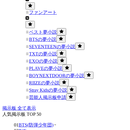
ファンアート
ベスト夢小説
BTSの夢小説
SEVENTEENの夢小説
TXTの夢小説
EXOの夢小説
PLAVEの夢小説
BOYNEXTDOORの夢小説
RIIZEの夢小説
Stray Kidsの夢小説
芸能人掲示板申請
掲示板 全て表示
人気掲示板 TOP 50
01
BTS(防弾少年団)