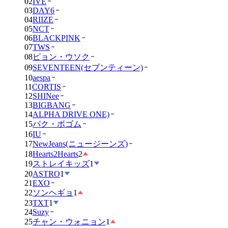
02
IVE
03
DAY6
04
RIIZE
05
NCT
06
BLACKPINK
07
TWS
08
ピョン・ウソク
09
SEVENTEEN(セブンティーン)
10
aespa
11
CORTIS
12
SHINee
13
BIGBANG
14
ALPHA DRIVE ONE)
15
パク・ボゴム
16
IU
17
NewJeans(ニュージーンズ)
18
Hearts2Hearts
2
19
ストレイキッズ
1
20
ASTRO
1
21
EXO
22
ソンヘギョ
1
23
TXT
1
24
Suzy
25
チャン・ウォニョン
1