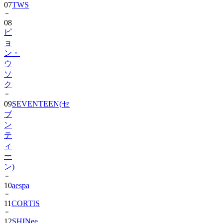
08
ピ
ョ
ン・
ウ
ソ
ク
09
SEVENTEEN(セ
ブ
ン
テ
ィ
ー
ン)
10
aespa
11
CORTIS
12
SHINee
13
BIGBANG