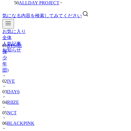
50
ALLDAY PROJECT
気になる内容を検索してみてください
お気に入り
01
BTS(防
全体
弾
人気記事
少
お知らせ
年
団)
02
IVE
03
DAY6
04
RIIZE
05
NCT
06
BLACKPINK
07
TWS