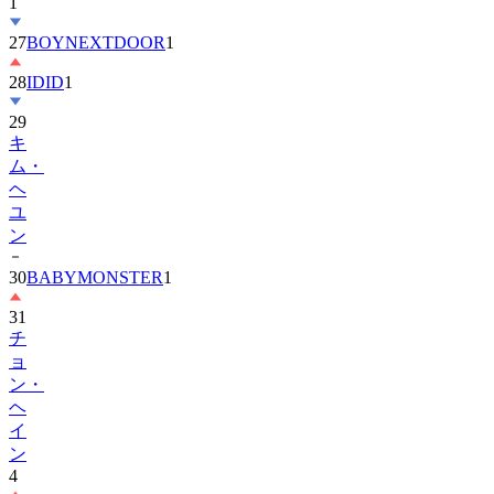
27
BOYNEXTDOOR
1
28
IDID
1
29
キ
ム・
ヘ
ユ
ン
30
BABYMONSTER
1
31
チ
ョ
ン・
ヘ
イ
ン
4
32
ENHYPEN