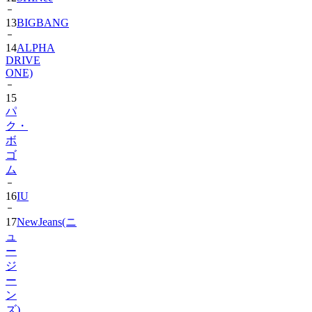
14
ALPHA
DRIVE
ONE)
15
パ
ク・
ボ
ゴ
ム
16
IU
17
NewJeans(ニ
ュ
ー
ジ
ー
ン
ズ)
18
Hearts2Hearts
2