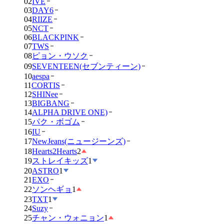
02
IVE
03
DAY6
04
RIIZE
05
NCT
06
BLACKPINK
07
TWS
08
ピョン・ウソク
09
SEVENTEEN(セブンティーン)
10
aespa
11
CORTIS
12
SHINee
13
BIGBANG
14
ALPHA DRIVE ONE)
15
パク・ボゴム
16
IU
17
NewJeans(ニュージーンズ)
18
Hearts2Hearts
2
19
ストレイキッズ
1
20
ASTRO
1
21
EXO
22
ソンヘギョ
1
23
TXT
1
24
Suzy
25
チャン・ウォニョン
1