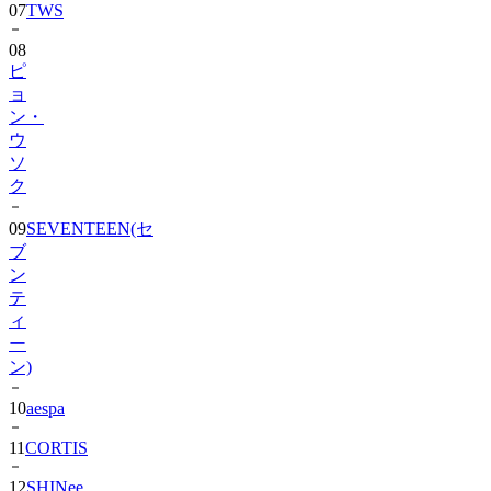
08
ピ
ョ
ン・
ウ
ソ
ク
09
SEVENTEEN(セ
ブ
ン
テ
ィ
ー
ン)
10
aespa
11
CORTIS
12
SHINee
13
BIGBANG