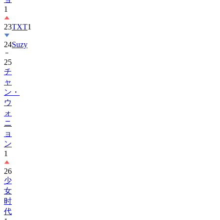
23
TXT
1
24
Suzy
25
チ
ャ
ン・
ウ
ォ
ニ
ョ
ン
1
26
少
女
时
代
1