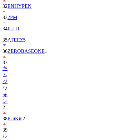
33
2PM
34
ILLIT
35
ATEEZ
5
36
ZEROBASEONE
1
37
キ
ム・
ジ
ウ
ォ
ン
2
38
KiiiKiii
2
39
ル
セ
ラ