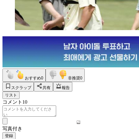
おすすめ
0
非推奨
0
スクラップ
共有
報告
リスト
コメント
10
写真付き
登録