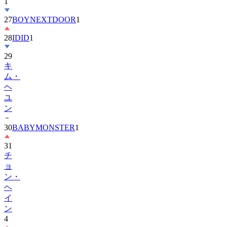
27
BOYNEXTDOOR
1
28
IDID
1
29
キ
ム・
ヘ
ユ
ン
30
BABYMONSTER
1
31
チ
ョ
ン・
ヘ
イ
ン
4
32
ENHYPEN