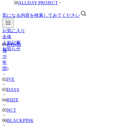
50
ALLDAY PROJECT
気になる内容を検索してみてください
お気に入り
01
BTS(防
全体
弾
人気記事
少
お知らせ
年
団)
02
IVE
03
DAY6
04
RIIZE
05
NCT
06
BLACKPINK
07
TWS