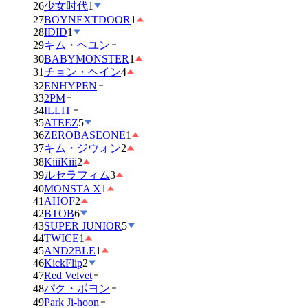
26
少女时代
1
27
BOYNEXTDOOR
1
28
IDID
1
29
キム・ヘユン
30
BABYMONSTER
1
31
チョン・ヘイン
4
32
ENHYPEN
33
2PM
34
ILLIT
35
ATEEZ
5
36
ZEROBASEONE
1
37
キム・ジウォン
2
38
KiiiKiii
2
39
ルセラフィム
3
40
MONSTA X
1
41
AHOF
2
42
BTOB
6
43
SUPER JUNIOR
5
44
TWICE
1
45
AND2BLE
1
46
KickFlip
2
47
Red Velvet
48
パク・ボヨン
49
Park Ji-hoon