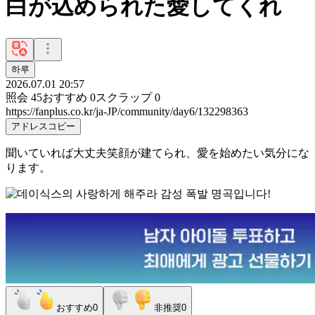
白が込められた愛してくれ
하루
2026.07.01 20:57
照会
45
おすすめ
0
スクラップ
0
https://fanplus.co.kr/ja-JP/community/day6/132298363
アドレスコピー
聞いていれば大丈夫笑顔が建てられ、愛を始めたい気分にな
ります。
おすすめ
0
非推奨
0