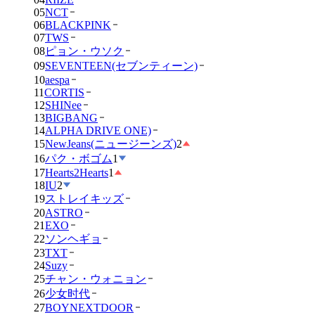
05
NCT
06
BLACKPINK
07
TWS
08
ピョン・ウソク
09
SEVENTEEN(セブンティーン)
10
aespa
11
CORTIS
12
SHINee
13
BIGBANG
14
ALPHA DRIVE ONE)
15
NewJeans(ニュージーンズ)
2
16
パク・ボゴム
1
17
Hearts2Hearts
1
18
IU
2
19
ストレイキッズ
20
ASTRO
21
EXO
22
ソンヘギョ
23
TXT
24
Suzy
25
チャン・ウォニョン
26
少女时代
27
BOYNEXTDOOR