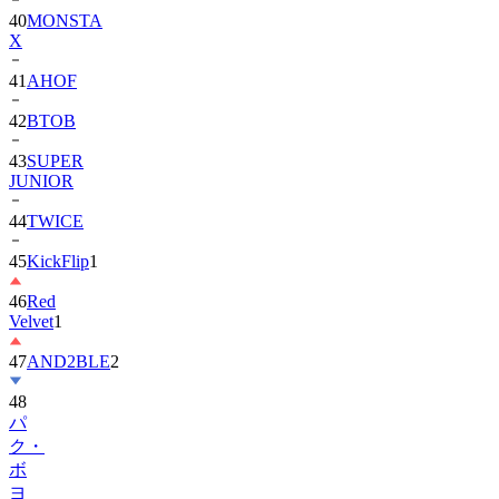
X
41
AHOF
42
BTOB
43
SUPER
JUNIOR
44
TWICE
45
KickFlip
1
46
Red
Velvet
1
47
AND2BLE
2
48
パ
ク・
ボ
ヨ
ン