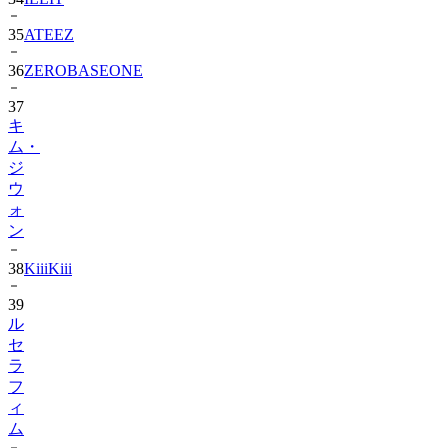
36
ZEROBASEONE
37
キ
ム・
ジ
ウ
ォ
ン
38
KiiiKiii
39
ル
セ
ラ
フ
ィ
ム
40
MONSTA