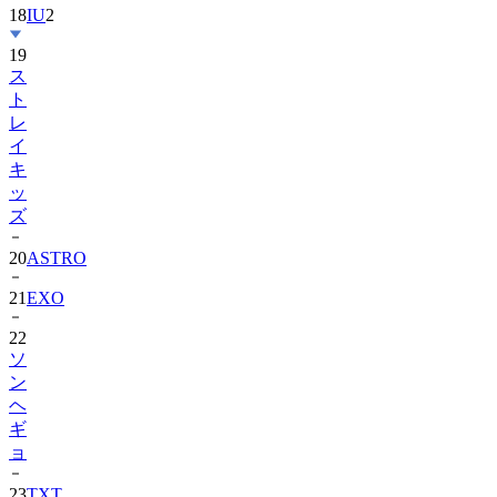
19
ス
ト
レ
イ
キ
ッ
ズ
20
ASTRO
21
EXO
22
ソ
ン
ヘ
ギ
ョ
23
TXT
24
Suzy