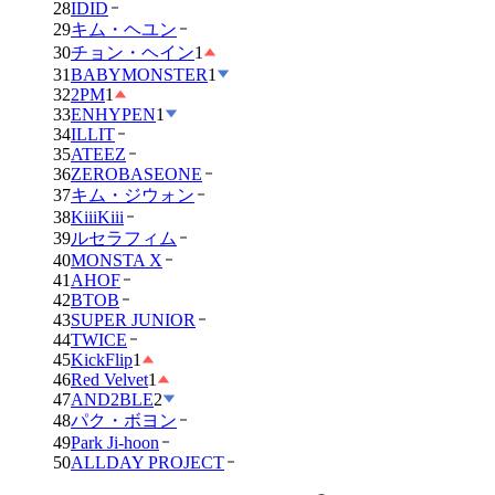
28
IDID
29
キム・ヘユン
30
チョン・ヘイン
1
31
BABYMONSTER
1
32
2PM
1
33
ENHYPEN
1
34
ILLIT
35
ATEEZ
36
ZEROBASEONE
37
キム・ジウォン
38
KiiiKiii
39
ルセラフィム
40
MONSTA X
41
AHOF
42
BTOB
43
SUPER JUNIOR
44
TWICE
45
KickFlip
1
46
Red Velvet
1
47
AND2BLE
2
48
パク・ボヨン
49
Park Ji-hoon
50
ALLDAY PROJECT