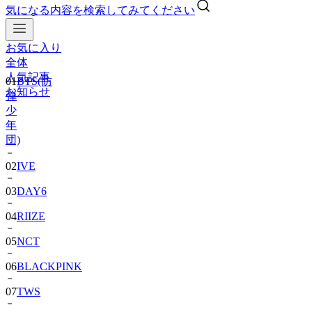
気になる内容を検索してみてください
お気に入り
01
BTS(防
全体
弾
人気記事
少
お知らせ
年
団)
02
IVE
03
DAY6
04
RIIZE
05
NCT
06
BLACKPINK
07
TWS
08
ピ