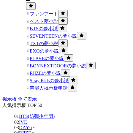
ファンアート
ベスト夢小説
BTSの夢小説
SEVENTEENの夢小説
TXTの夢小説
EXOの夢小説
PLAVEの夢小説
BOYNEXTDOORの夢小説
RIIZEの夢小説
Stray Kidsの夢小説
芸能人掲示板申請
掲示板 全て表示
人気掲示板 TOP 50
01
BTS(防弾少年団)
02
IVE
03
DAY6
04
RIIZE