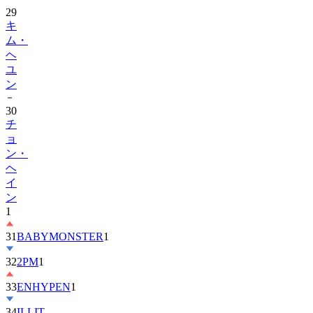
キ
ム・
ヘ
ユ
ン
30
チ
ョ
ン・
ヘ
イ
ン
1
31
BABYMONSTER
1
32
2PM
1
33
ENHYPEN
1
34
ILLIT
35
ATEEZ