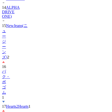
DRIVE
ONE)
15
NewJeans(ニ
ュ
ー
ジ
ー
ン
ズ)
2
16
パ
ク・
ボ
ゴ
ム
1
17
Hearts2Hearts
1
18
IU
2