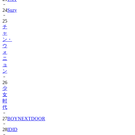
25
チ
ャ
ン・
ウ
ォ
ニ
ョ
ン
26
少
女
时
代
27
BOYNEXTDOOR
28
IDID
29