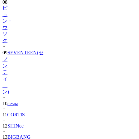
ョ
ン・
ウ
ソ
ク
09
SEVENTEEN(セ
ブ
ン
テ
ィ
ー
ン)
10
aespa
11
CORTIS
12
SHINee
13
BIGBANG
14
ALPHA