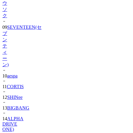
ウ
ソ
ク
09
SEVENTEEN(セ
ブ
ン
テ
ィ
ー
ン)
10
aespa
11
CORTIS
12
SHINee
13
BIGBANG
14
ALPHA
DRIVE
ONE)