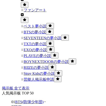
ファンアート
ベスト夢小説
BTSの夢小説
SEVENTEENの夢小説
TXTの夢小説
EXOの夢小説
PLAVEの夢小説
BOYNEXTDOORの夢小説
RIIZEの夢小説
Stray Kidsの夢小説
芸能人掲示板申請
掲示板 全て表示
人気掲示板 TOP 50
01
BTS(防弾少年団)