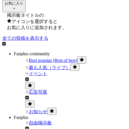
お気に入り
掲示板タイトルの
アイコンを選択すると
お気に入りに追加されます。
全ての投稿を表示する
Fanplus community
Best popular (Best of best)
最も人気（ライブ）
イベント
広告写真
お知らせ
Fanplus
自由掲示板