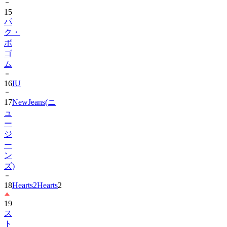
15
パ
ク・
ボ
ゴ
ム
16
IU
17
NewJeans(ニ
ュ
ー
ジ
ー
ン
ズ)
18
Hearts2Hearts
2
19
ス
ト