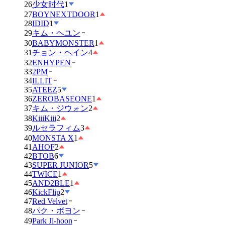
26
少女时代
1
27
BOYNEXTDOOR
1
28
IDID
1
29
キム・ヘユン
30
BABYMONSTER
1
31
チョン・ヘイン
4
32
ENHYPEN
33
2PM
34
ILLIT
35
ATEEZ
5
36
ZEROBASEONE
1
37
キム・ジウォン
2
38
KiiiKiii
2
39
ルセラフィム
3
40
MONSTA X
1
41
AHOF
2
42
BTOB
6
43
SUPER JUNIOR
5
44
TWICE
1
45
AND2BLE
1
46
KickFlip
2
47
Red Velvet
48
パク・ボヨン
49
Park Ji-hoon