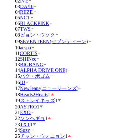
02
IVE
03
DAY6
04
RIIZE
05
NCT
06
BLACKPINK
07
TWS
08
ピョン・ウソク
09
SEVENTEEN(セブンティーン)
10
aespa
11
CORTIS
12
SHINee
13
BIGBANG
14
ALPHA DRIVE ONE)
15
パク・ボゴム
16
IU
17
NewJeans(ニュージーンズ)
18
Hearts2Hearts
2
19
ストレイキッズ
1
20
ASTRO
1
21
EXO
22
ソンヘギョ
1
23
TXT
1
24
Suzy
25
チャン・ウォニョン
1