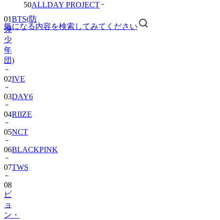
50
ALLDAY PROJECT
01
BTS(防
気になる内容を検索してみてください
弾
少
年
団)
02
IVE
03
DAY6
04
RIIZE
05
NCT
06
BLACKPINK
07
TWS
08
ピ
ョ
ン・