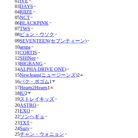
02
IVE
03
DAY6
04
RIIZE
05
NCT
06
BLACKPINK
07
TWS
08
ピョン・ウソク
09
SEVENTEEN(セブンティーン)
10
aespa
11
CORTIS
12
SHINee
13
BIGBANG
14
ALPHA DRIVE ONE)
15
NewJeans(ニュージーンズ)
2
16
パク・ボゴム
1
17
Hearts2Hearts
1
18
IU
2
19
ストレイキッズ
20
ASTRO
21
EXO
22
ソンヘギョ
23
TXT
24
Suzy
25
チャン・ウォニョン