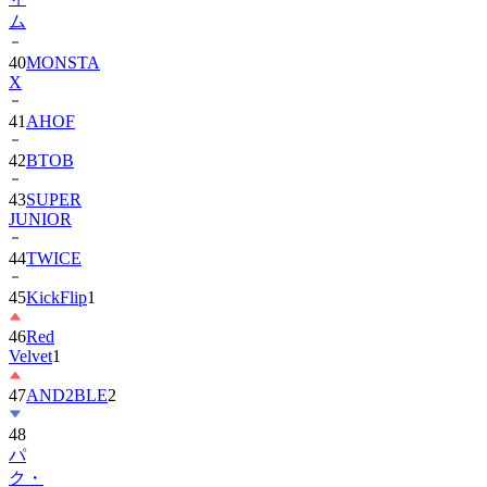
40
MONSTA
X
41
AHOF
42
BTOB
43
SUPER
JUNIOR
44
TWICE
45
KickFlip
1
46
Red
Velvet
1
47
AND2BLE
2
48
パ
ク・
ボ
ヨ