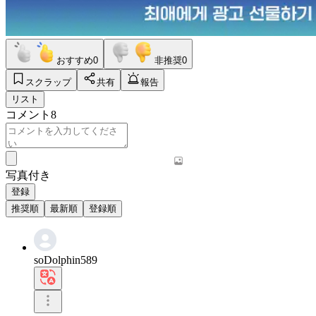
おすすめ
0
非推奨
0
スクラップ
共有
報告
リスト
コメント
8
写真付き
登録
推奨順
最新順
登録順
soDolphin589