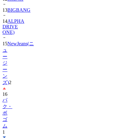
14
ALPHA
DRIVE
ONE)
15
NewJeans(ニ
ュ
ー
ジ
ー
ン
ズ)
2
16
パ
ク・
ボ
ゴ
ム
1
17
Hearts2Hearts
1