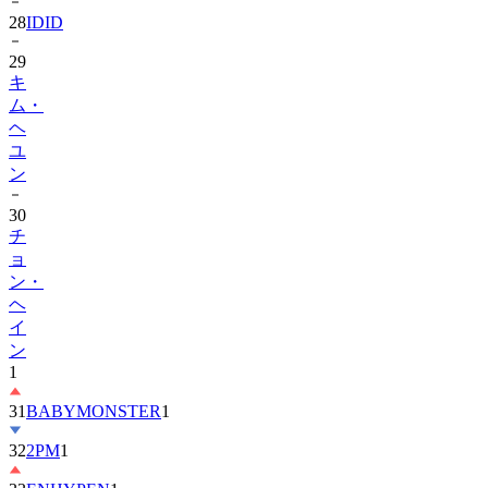
29
キ
ム・
ヘ
ユ
ン
30
チ
ョ
ン・
ヘ
イ
ン
1
31
BABYMONSTER
1
32
2PM
1
33
ENHYPEN
1