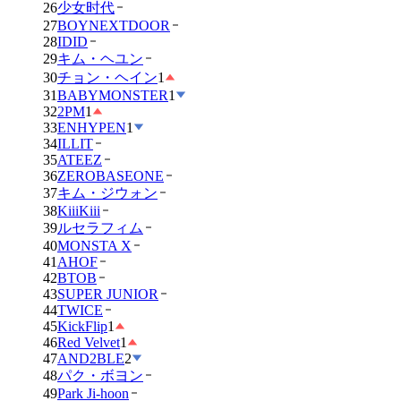
26
少女时代
27
BOYNEXTDOOR
28
IDID
29
キム・ヘユン
30
チョン・ヘイン
1
31
BABYMONSTER
1
32
2PM
1
33
ENHYPEN
1
34
ILLIT
35
ATEEZ
36
ZEROBASEONE
37
キム・ジウォン
38
KiiiKiii
39
ルセラフィム
40
MONSTA X
41
AHOF
42
BTOB
43
SUPER JUNIOR
44
TWICE
45
KickFlip
1
46
Red Velvet
1
47
AND2BLE
2
48
パク・ボヨン
49
Park Ji-hoon