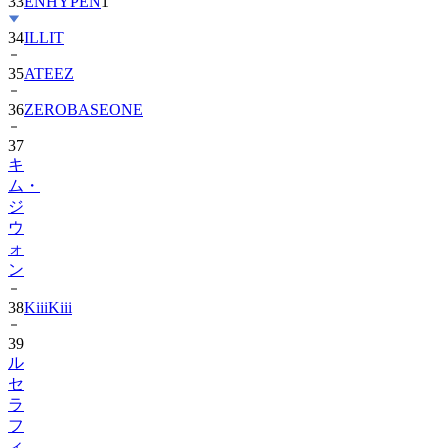
34
ILLIT
35
ATEEZ
36
ZEROBASEONE
37
キ
ム・
ジ
ウ
ォ
ン
38
KiiiKiii
39
ル
セ
ラ
フ
ィ
ム