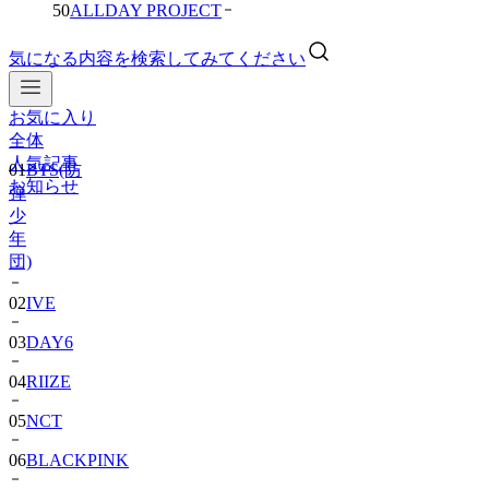
50
ALLDAY PROJECT
気になる内容を検索してみてください
お気に入り
01
BTS(防
全体
弾
人気記事
少
お知らせ
年
団)
02
IVE
03
DAY6
04
RIIZE
05
NCT
06
BLACKPINK
07
TWS