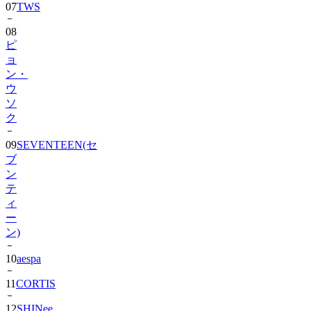
08
ピ
ョ
ン・
ウ
ソ
ク
09
SEVENTEEN(セ
ブ
ン
テ
ィ
ー
ン)
10
aespa
11
CORTIS
12
SHINee
13
BIGBANG