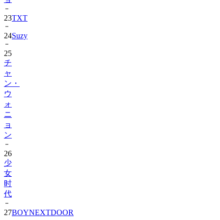
23
TXT
24
Suzy
25
チ
ャ
ン・
ウ
ォ
ニ
ョ
ン
26
少
女
时
代
27
BOYNEXTDOOR
28
IDID