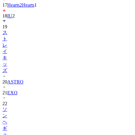
18
IU
2
19
ス
ト
レ
イ
キ
ッ
ズ
20
ASTRO
21
EXO
22
ソ
ン
ヘ
ギ
ョ