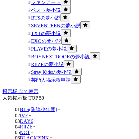
ファンアート
ベスト夢小説
BTSの夢小説
SEVENTEENの夢小説
TXTの夢小説
EXOの夢小説
PLAVEの夢小説
BOYNEXTDOORの夢小説
RIIZEの夢小説
Stray Kidsの夢小説
芸能人掲示板申請
掲示板 全て表示
人気掲示板 TOP 50
01
BTS(防弾少年団)
02
IVE
03
DAY6
04
RIIZE
05
NCT
06
BLACKPINK