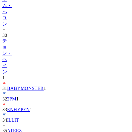
ム・
ヘ
ユ
ン
30
チ
ョ
ン・
ヘ
イ
ン
1
31
BABYMONSTER
1
32
2PM
1
33
ENHYPEN
1
34
ILLIT
35
ATEEZ