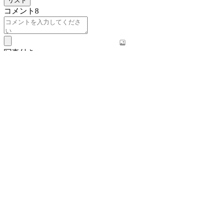
リスト
コメント
8
写真付き
登録
推奨順
最新順
登録順
iePangolin949
いつ聞いても飽きない名曲だ

カラオケに行くたびに無条件に歌っています。
0
返信を書く