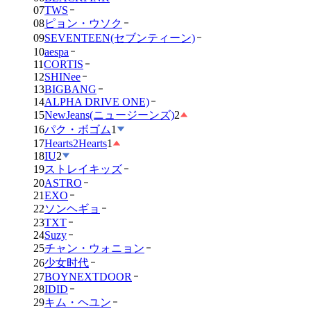
07
TWS
08
ピョン・ウソク
09
SEVENTEEN(セブンティーン)
10
aespa
11
CORTIS
12
SHINee
13
BIGBANG
14
ALPHA DRIVE ONE)
15
NewJeans(ニュージーンズ)
2
16
パク・ボゴム
1
17
Hearts2Hearts
1
18
IU
2
19
ストレイキッズ
20
ASTRO
21
EXO
22
ソンヘギョ
23
TXT
24
Suzy
25
チャン・ウォニョン
26
少女时代
27
BOYNEXTDOOR
28
IDID
29
キム・ヘユン