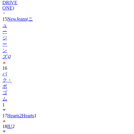
DRIVE
ONE)
15
NewJeans(ニ
ュ
ー
ジ
ー
ン
ズ)
2
16
パ
ク・
ボ
ゴ
ム
1
17
Hearts2Hearts
1
18
IU
2