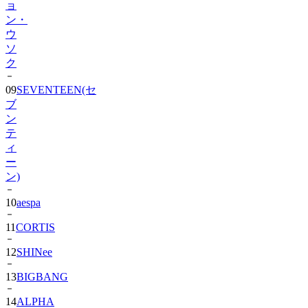
ョ
ン・
ウ
ソ
ク
09
SEVENTEEN(セ
ブ
ン
テ
ィ
ー
ン)
10
aespa
11
CORTIS
12
SHINee
13
BIGBANG
14
ALPHA