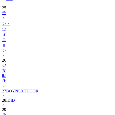
25
チ
ャ
ン・
ウ
ォ
ニ
ョ
ン
26
少
女
时
代
27
BOYNEXTDOOR
28
IDID
29
キ