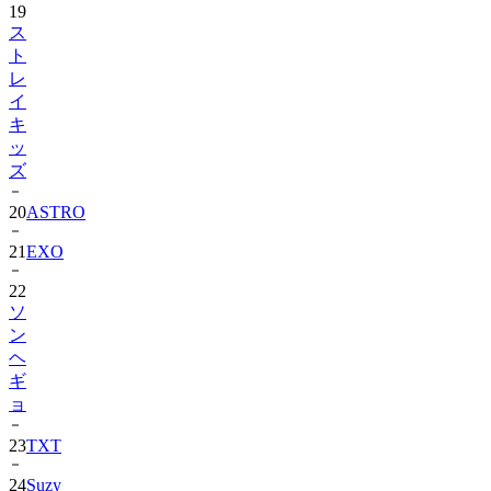
19
ス
ト
レ
イ
キ
ッ
ズ
20
ASTRO
21
EXO
22
ソ
ン
ヘ
ギ
ョ
23
TXT
24
Suzy