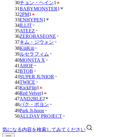
30
チョン・ヘイン
1
31
BABYMONSTER
1
32
2PM
1
33
ENHYPEN
1
34
ILLIT
35
ATEEZ
36
ZEROBASEONE
37
キム・ジウォン
38
KiiiKiii
39
ルセラフィム
40
MONSTA X
41
AHOF
42
BTOB
43
SUPER JUNIOR
44
TWICE
45
KickFlip
1
46
Red Velvet
1
47
AND2BLE
2
48
パク・ボヨン
49
Park Ji-hoon
50
ALLDAY PROJECT
気になる内容を検索してみてください