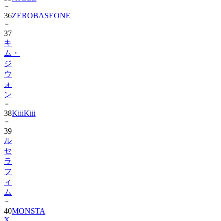
36
ZEROBASEONE
37
キ
ム・
ジ
ウ
ォ
ン
38
KiiiKiii
39
ル
セ
ラ
フ
ィ
ム
40
MONSTA
X