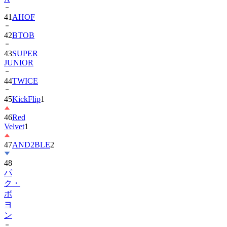
41
AHOF
42
BTOB
43
SUPER
JUNIOR
44
TWICE
45
KickFlip
1
46
Red
Velvet
1
47
AND2BLE
2
48
パ
ク・
ボ
ヨ
ン