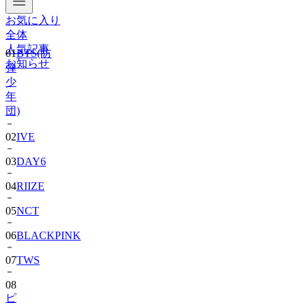
お気に入り
全体
人気記事
01
BTS(防
お知らせ
弾
少
年
団)
02
IVE
03
DAY6
04
RIIZE
05
NCT
06
BLACKPINK
07
TWS
08
ピ