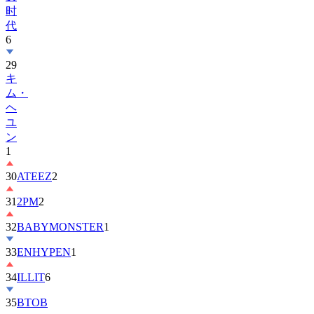
代
6
29
キ
ム・
ヘ
ユ
ン
1
30
ATEEZ
2
31
2PM
2
32
BABYMONSTER
1
33
ENHYPEN
1
34
ILLIT
6
35
BTOB
36
ZEROBASEONE
1