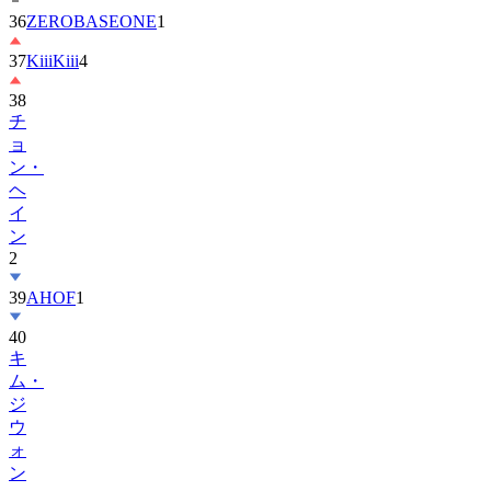
37
KiiiKiii
4
38
チ
ョ
ン・
ヘ
イ
ン
2
39
AHOF
1
40
キ
ム・
ジ
ウ
ォ
ン
41
MONSTA