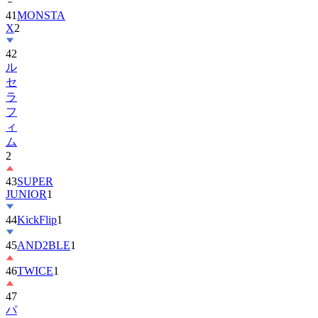
X
2
42
ル
セ
ラ
フ
ィ
ム
2
43
SUPER
JUNIOR
1
44
KickFlip
1
45
AND2BLE
1
46
TWICE
1
47
パ
ク・
ボ