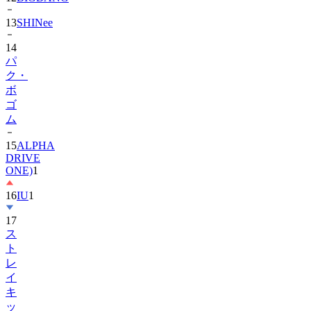
14
パ
ク・
ボ
ゴ
ム
15
ALPHA
DRIVE
ONE)
1
16
IU
1
17
ス
ト
レ
イ
キ
ッ
ズ
1