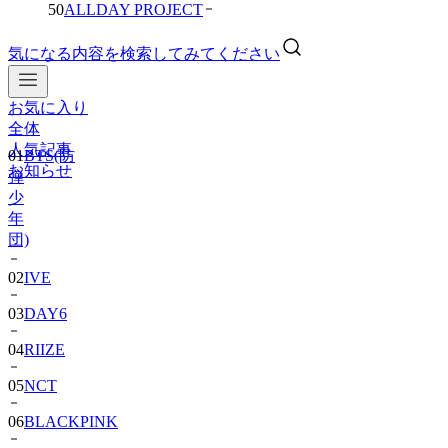
50
ALLDAY PROJECT
気になる内容を検索してみてください
お気に入り
01
BTS(防
全体
弾
人気記事
少
お知らせ
年
団)
02
IVE
03
DAY6
04
RIIZE
05
NCT
06
BLACKPINK
07
TWS