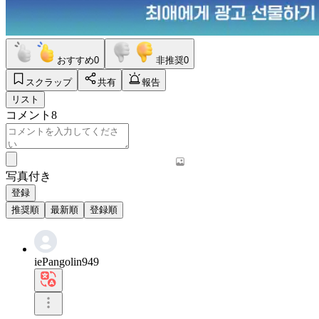
おすすめ
0
非推奨
0
スクラップ
共有
報告
リスト
コメント
8
写真付き
登録
推奨順
最新順
登録順
iePangolin949