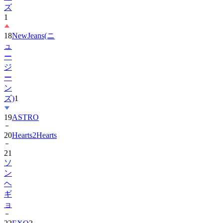
18
NewJeans(ニ
ュ
ー
ジ
ー
ン
ズ)
1
19
ASTRO
20
Hearts2Hearts
21
ソ
ン
ヘ
ギ
ョ
22
EXO
3