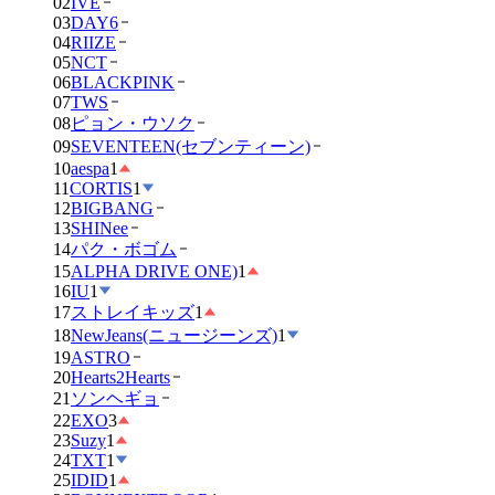
02
IVE
03
DAY6
04
RIIZE
05
NCT
06
BLACKPINK
07
TWS
08
ピョン・ウソク
09
SEVENTEEN(セブンティーン)
10
aespa
1
11
CORTIS
1
12
BIGBANG
13
SHINee
14
パク・ボゴム
15
ALPHA DRIVE ONE)
1
16
IU
1
17
ストレイキッズ
1
18
NewJeans(ニュージーンズ)
1
19
ASTRO
20
Hearts2Hearts
21
ソンヘギョ
22
EXO
3
23
Suzy
1
24
TXT
1
25
IDID
1