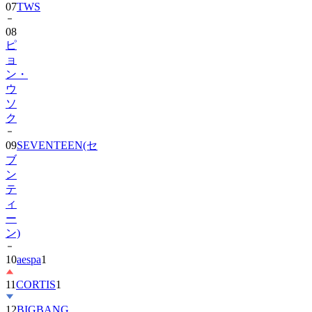
08
ピ
ョ
ン・
ウ
ソ
ク
09
SEVENTEEN(セ
ブ
ン
テ
ィ
ー
ン)
10
aespa
1
11
CORTIS
1
12
BIGBANG
13
SHINee