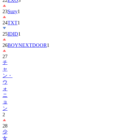
23
Suzy
1
24
TXT
1
25
IDID
1
26
BOYNEXTDOOR
1
27
チ
ャ
ン・
ウ
ォ
ニ
ョ
ン
2
28
少
女
时