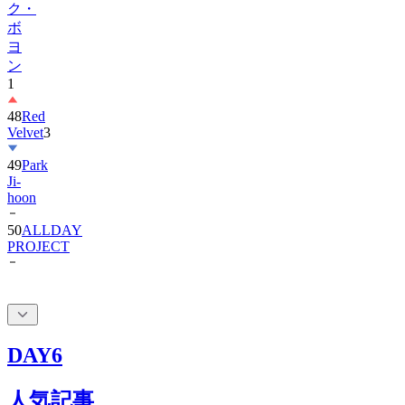
ヨ
ン
1
48
Red
Velvet
3
49
Park
Ji-
hoon
50
ALLDAY
PROJECT
DAY6
人気記事