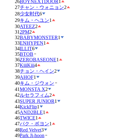
26
BOYNEXTDOOR
1
27
チャン・ウォニョン
2
28
少女时代
6
29
キム・ヘユン
1
30
ATEEZ
2
31
2PM
2
32
BABYMONSTER
1
33
ENHYPEN
1
34
ILLIT
6
35
BTOB
36
ZEROBASEONE
1
37
KiiiKiii
4
38
チョン・ヘイン
2
39
AHOF
1
40
キム・ジウォン
41
MONSTA X
2
42
ルセラフィム
2
43
SUPER JUNIOR
1
44
KickFlip
1
45
AND2BLE
1
46
TWICE
1
47
パク・ボヨン
1
48
Red Velvet
3
49
Park Ji-hoon