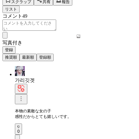
スクラップ
共有
報告
リスト
コメント
49
写真付き
登録
推奨順
最新順
登録順
가리깃겟
本物の素敵な女の子

感性だからとても嬉しいです。
0