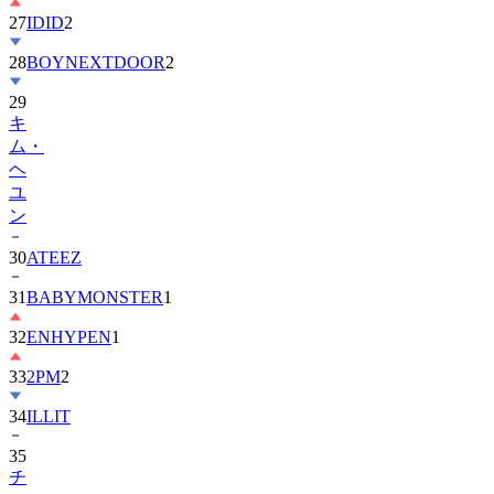
27
IDID
2
28
BOYNEXTDOOR
2
29
キ
ム・
ヘ
ユ
ン
30
ATEEZ
31
BABYMONSTER
1
32
ENHYPEN
1
33
2PM
2
34
ILLIT
35
チ