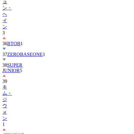
ョ
ン・
ヘ
イ
ン
3
36
BTOB
1
37
ZEROBASEONE
1
38
SUPER
JUNIOR
5
39
キ
ム・
ジ
ウ
ォ
ン
1