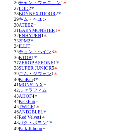
26
チャン・ウォニョン
1
27
IDID
2
28
BOYNEXTDOOR
2
29
キム・ヘユン
30
ATEEZ
31
BABYMONSTER
1
32
ENHYPEN
1
33
2PM
2
34
ILLIT
35
チョン・ヘイン
3
36
BTOB
1
37
ZEROBASEONE
1
38
SUPER JUNIOR
5
39
キム・ジウォン
1
40
KiiiKiii
3
41
MONSTA X
42
ルセラフィム
43
AHOF
4
44
KickFlip
45
TWICE
1
46
AND2BLE
1
47
Red Velvet
1
48
パク・ボヨン
1
49
Park Ji-hoon