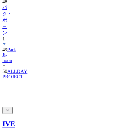
48
パ
ク・
ボ
ヨ
ン
1
49
Park
Ji-
hoon
50
ALLDAY
PROJECT
IVE