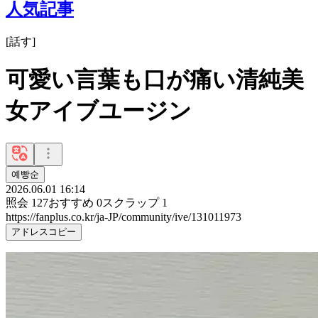
人気記事
[
話す
]
可愛い言葉も口が痛い清純美
女アイブユージン
예빵순
2026.06.01 16:14
照会
127
おすすめ
0
スクラップ
1
https://fanplus.co.kr/ja-JP/community/ive/131011973
アドレスコピー