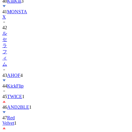
40
KiiiKiii
3
41
MONSTA
X
42
ル
セ
ラ
フ
ィ
ム
43
AHOF
4
44
KickFlip
45
TWICE
1
46
AND2BLE
1
47
Red
Velvet
1