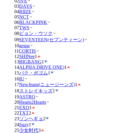
02
IVE
03
DAY6
04
RIIZE
05
NCT
06
BLACKPINK
07
TWS
08
ピョン・ウソク
09
SEVENTEEN(セブンティーン)
10
aespa
11
CORTIS
12
SHINee
1
13
BIGBANG
1
14
ALPHA DRIVE ONE)
1
15
パク・ボゴム
1
16
IU
17
NewJeans(ニュージーンズ)
1
18
ストレイキッズ
1
19
ASTRO
20
Hearts2Hearts
21
EXO
1
22
TXT
2
23
ソンヘギョ
2
24
Suzy
1
25
少女时代
3