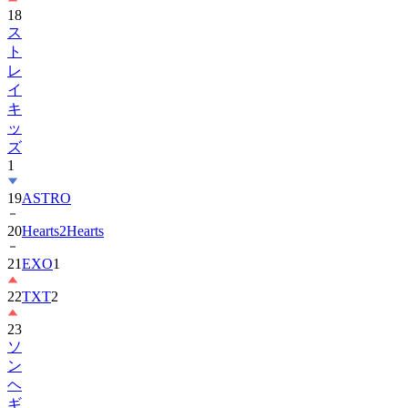
18
ス
ト
レ
イ
キ
ッ
ズ
1
19
ASTRO
20
Hearts2Hearts
21
EXO
1
22
TXT
2
23
ソ
ン
ヘ
ギ