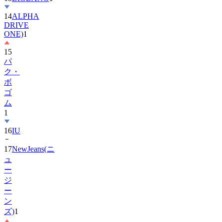
14
ALPHA
DRIVE
ONE)
1
15
パ
ク・
ボ
ゴ
ム
1
16
IU
17
NewJeans(ニ
ュ
ー
ジ
ー
ン
ズ)
1