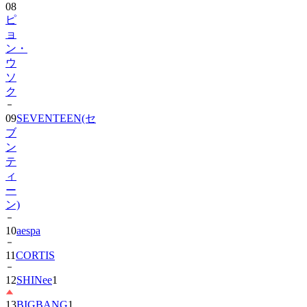
08
ピ
ョ
ン・
ウ
ソ
ク
09
SEVENTEEN(セ
ブ
ン
テ
ィ
ー
ン)
10
aespa
11
CORTIS
12
SHINee
1
13
BIGBANG
1