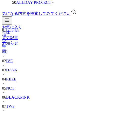
50
ALLDAY PROJECT
気になる内容を検索してみてください
お気に入り
01
BTS(防
全体
弾
人気記事
少
お知らせ
年
団)
02
IVE
03
DAY6
04
RIIZE
05
NCT
06
BLACKPINK
07
TWS