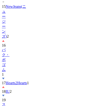
15
NewJeans(ニ
ュ
ー
ジ
ー
ン
ズ)
2
16
パ
ク・
ボ
ゴ
ム
1
17
Hearts2Hearts
1
18
IU
2
19
ス