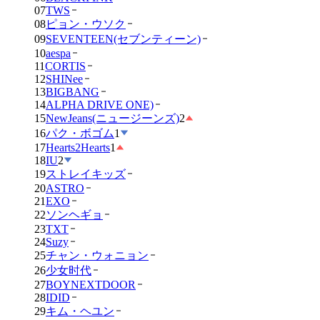
07
TWS
08
ピョン・ウソク
09
SEVENTEEN(セブンティーン)
10
aespa
11
CORTIS
12
SHINee
13
BIGBANG
14
ALPHA DRIVE ONE)
15
NewJeans(ニュージーンズ)
2
16
パク・ボゴム
1
17
Hearts2Hearts
1
18
IU
2
19
ストレイキッズ
20
ASTRO
21
EXO
22
ソンヘギョ
23
TXT
24
Suzy
25
チャン・ウォニョン
26
少女时代
27
BOYNEXTDOOR
28
IDID
29
キム・ヘユン