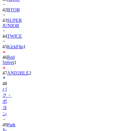
42
BTOB
43
SUPER
JUNIOR
44
TWICE
45
KickFlip
1
46
Red
Velvet
1
47
AND2BLE
2
48
パ
ク・
ボ
ヨ
ン
49
Park
Ji-