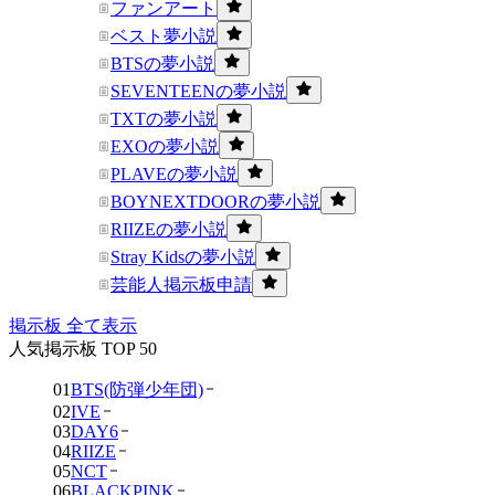
ファンアート
ベスト夢小説
BTSの夢小説
SEVENTEENの夢小説
TXTの夢小説
EXOの夢小説
PLAVEの夢小説
BOYNEXTDOORの夢小説
RIIZEの夢小説
Stray Kidsの夢小説
芸能人掲示板申請
掲示板 全て表示
人気掲示板 TOP 50
01
BTS(防弾少年団)
02
IVE
03
DAY6
04
RIIZE
05
NCT
06
BLACKPINK