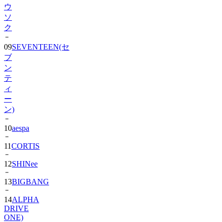
ウ
ソ
ク
09
SEVENTEEN(セ
ブ
ン
テ
ィ
ー
ン)
10
aespa
11
CORTIS
12
SHINee
13
BIGBANG
14
ALPHA
DRIVE
ONE)