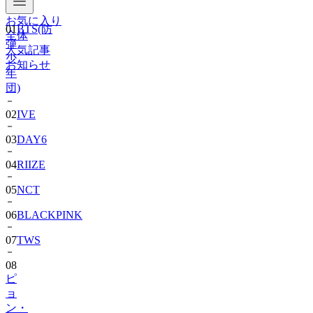
お気に入り
01
BTS(防
全体
弾
人気記事
少
お知らせ
年
団)
02
IVE
03
DAY6
04
RIIZE
05
NCT
06
BLACKPINK
07
TWS
08
ピ
ョ
ン・