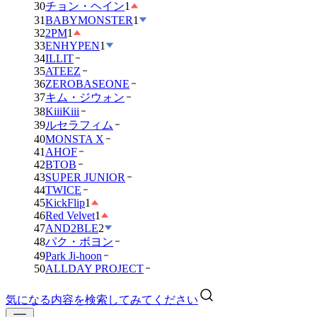
30
チョン・ヘイン
1
31
BABYMONSTER
1
32
2PM
1
33
ENHYPEN
1
34
ILLIT
35
ATEEZ
36
ZEROBASEONE
37
キム・ジウォン
38
KiiiKiii
39
ルセラフィム
40
MONSTA X
41
AHOF
42
BTOB
43
SUPER JUNIOR
44
TWICE
45
KickFlip
1
46
Red Velvet
1
47
AND2BLE
2
48
パク・ボヨン
49
Park Ji-hoon
50
ALLDAY PROJECT
気になる内容を検索してみてください