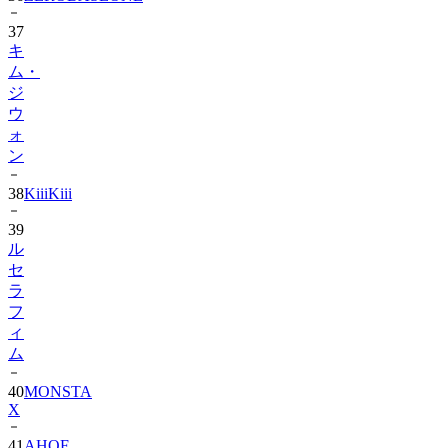
37
キ
ム・
ジ
ウ
ォ
ン
38
KiiiKiii
39
ル
セ
ラ
フ
ィ
ム
40
MONSTA
X
41
AHOF