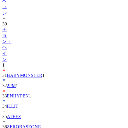
ヘ
ユ
ン
30
チ
ョ
ン・
ヘ
イ
ン
1
31
BABYMONSTER
1
32
2PM
1
33
ENHYPEN
1
34
ILLIT
35
ATEEZ
36
ZEROBASEONE