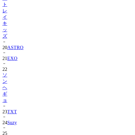
ト
レ
イ
キ
ッ
ズ
20
ASTRO
21
EXO
22
ソ
ン
ヘ
ギ
ョ
23
TXT
24
Suzy
25