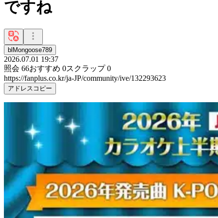
ですね
blMongoose789
2026.07.01 19:37
照会
66
おすすめ
0
スクラップ
0
https://fanplus.co.kr/ja-JP/community/ive/132293623
アドレスコピー