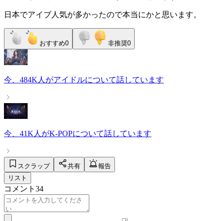
日本でアイブ人気が多かったので本当にかと思います。
おすすめ
0
非推奨
0
今、
484K人
が
アイドル
について話しています
今、
41K人
が
K-POP
について話しています
スクラップ
共有
報告
リスト
コメント
34