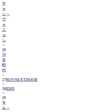
チ
ャ
ン・
ウ
ォ
ニ
ョ
ン
26
少
女
时
代
27
BOYNEXTDOOR
28
IDID
29
キ
ム・