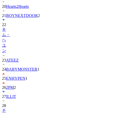
21
BOYNEXTDOOR
2
22
キ
ム・
ヘ
ユ
ン
23
ATEEZ
24
BABYMONSTER
1
25
ENHYPEN
1
26
2PM
2
27
ILLIT
28
チ
ョ
ン・