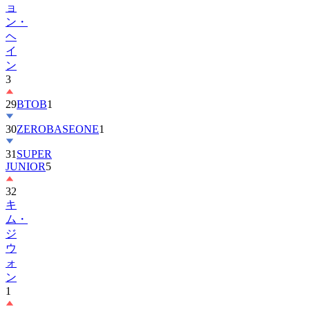
ヘ
イ
ン
3
29
BTOB
1
30
ZEROBASEONE
1
31
SUPER
JUNIOR
5
32
キ
ム・
ジ
ウ
ォ
ン
1
33
KiiiKiii
3