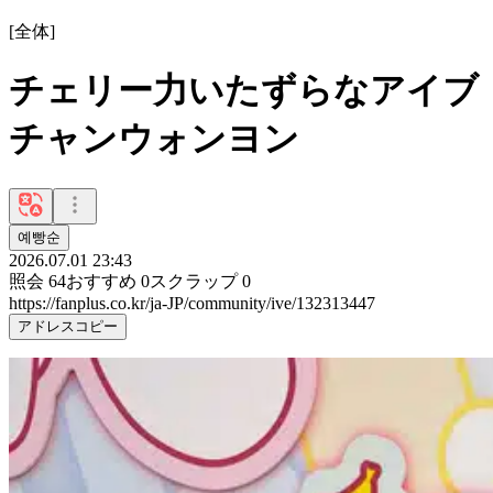
[
全体
]
チェリー力いたずらなアイブ
チャンウォンヨン
예빵순
2026.07.01 23:43
照会
64
おすすめ
0
スクラップ
0
https://fanplus.co.kr/ja-JP/community/ive/132313447
アドレスコピー