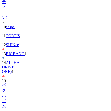
ー
ン)
10
aespa
11
CORTIS
12
SHINee
1
13
BIGBANG
1
14
ALPHA
DRIVE
ONE)
1
15
パ
ク・
ボ
ゴ
ム
1
16
IU