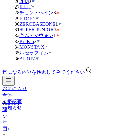
26
2PM
2
27
ILLIT
28
チョン・ヘイン
3
29
BTOB
1
30
ZEROBASEONE
1
31
SUPER JUNIOR
5
32
キム・ジウォン
1
33
KiiiKiii
3
34
MONSTA X
35
ルセラフィム
36
AHOF
4
気になる内容を検索してみてください
お気に入り
01
BTS(防
全体
弾
人気記事
少
お知らせ
年
団)
02
IVE