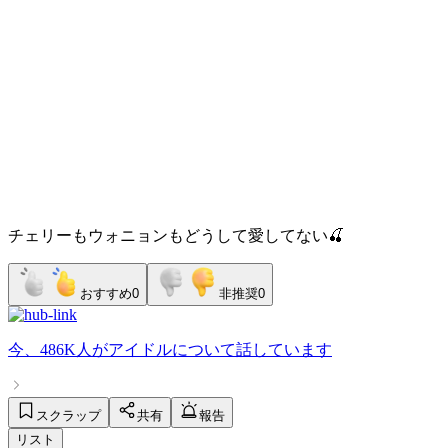
チェリーもウォニョンもどうして愛してない🍒
おすすめ
0
非推奨
0
今、
486K人
が
アイドル
について話しています
スクラップ
共有
報告
リスト