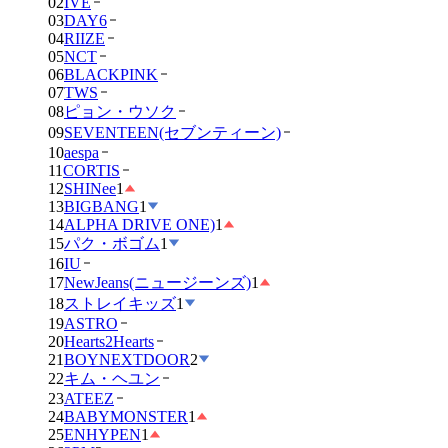
02
IVE
03
DAY6
04
RIIZE
05
NCT
06
BLACKPINK
07
TWS
08
ピョン・ウソク
09
SEVENTEEN(セブンティーン)
10
aespa
11
CORTIS
12
SHINee
1
13
BIGBANG
1
14
ALPHA DRIVE ONE)
1
15
パク・ボゴム
1
16
IU
17
NewJeans(ニュージーンズ)
1
18
ストレイキッズ
1
19
ASTRO
20
Hearts2Hearts
21
BOYNEXTDOOR
2
22
キム・ヘユン
23
ATEEZ
24
BABYMONSTER
1
25
ENHYPEN
1