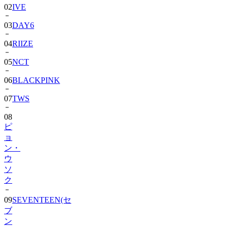
03
DAY6
04
RIIZE
05
NCT
06
BLACKPINK
07
TWS
08
ピ
ョ
ン・
ウ
ソ
ク
09
SEVENTEEN(セ
ブ
ン
テ
ィ