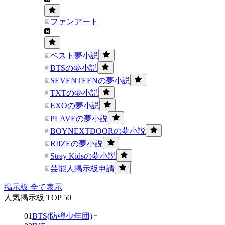
ファンアート
ベスト夢小説
BTSの夢小説
SEVENTEENの夢小説
TXTの夢小説
EXOの夢小説
PLAVEの夢小説
BOYNEXTDOORの夢小説
RIIZEの夢小説
Stray Kidsの夢小説
芸能人掲示板申請
掲示板 全て表示
人気掲示板 TOP 50
01
BTS(防弾少年団)