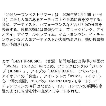
「2026シーズンベストサマー」は、2026年第2四半期（4～6
月）に最も人気のあるアーティストや音源に賞を授与する。
音源、アーティスト、パフォーマンスなど合計7つの分野を
授賞する。候補名簿には防弾少年団、ブラックピンク、アイ
オアイ、アイブ、ルセラフィム、イム・ヨンウン、イ・チャ
ンウォンなど人気アーティストが大挙指名され、熱い投票熱
気が予想される。
まず「BEST K-MUSIC」（音源）部門候補には防弾少年団の
「SWIM」（スイム）をはじめ、ブラックピンクの「ジャン
プ（JUMP）」、アイブの「BANG BANG」（バンバン）、
アイオアイの「突然」、アイレットの「It's Me」（イット）
心'・'噂の楽園'、エスパの'LEMONADE'(レモネード)、イ・
チャンウォンの'今日はなぜか'、イム・ヨンウンの'瞬間を永
遠のように'を含む計20曲がノミネートされた。