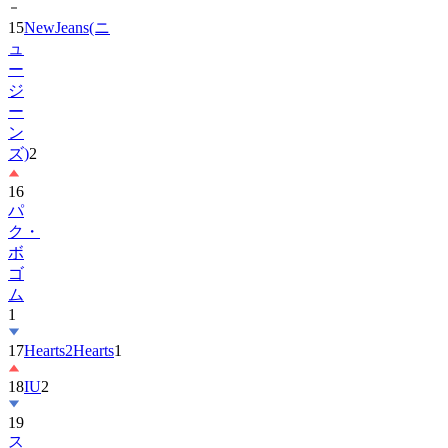
15
NewJeans(ニ
ュ
ー
ジ
ー
ン
ズ)
2
16
パ
ク・
ボ
ゴ
ム
1
17
Hearts2Hearts
1
18
IU
2
19
ス