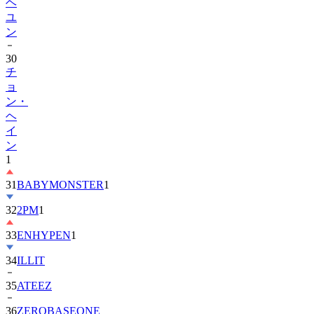
ヘ
ユ
ン
30
チ
ョ
ン・
ヘ
イ
ン
1
31
BABYMONSTER
1
32
2PM
1
33
ENHYPEN
1
34
ILLIT
35
ATEEZ
36
ZEROBASEONE