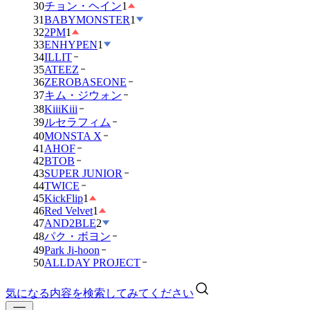
30
チョン・ヘイン
1
31
BABYMONSTER
1
32
2PM
1
33
ENHYPEN
1
34
ILLIT
35
ATEEZ
36
ZEROBASEONE
37
キム・ジウォン
38
KiiiKiii
39
ルセラフィム
40
MONSTA X
41
AHOF
42
BTOB
43
SUPER JUNIOR
44
TWICE
45
KickFlip
1
46
Red Velvet
1
47
AND2BLE
2
48
パク・ボヨン
49
Park Ji-hoon
50
ALLDAY PROJECT
気になる内容を検索してみてください