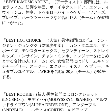
「BEST K-MUSIC ARTIST」（アーティスト）部門には、ル
セラフィム、防弾少年団、ボーイネクストドア、エンシティ
ウィッシュ、領卓、トゥモローバイトゥゲザー、ツアーズ、
プレイブ、ハーツツーハーツなど合計17人（チーム）が候補
に上がった。
「BEST HOT CHOICE」（人気）男性部門にはビュ・ジン・
ジミン・ジョングク（防弾少年団）、カン・ダニエル、ザ・
ボーイズ、モンスターエックス、セブンティーン、ストレイ
キッズ、エンサイン、チャン・ミンホ、トレジャーをはじめ
とする合計16人（チーム）が、女性部門にはドリームキャッ
チャービリー、スージー、エクジー、イズナ、ケプラー、キ
ュダブルユイアル、TWICEを含む計20人（チーム）が競争
する。
「BEST ROOKIE」(新人)男性部門にはロングショット
(LNGSHOT)、モディセイ(MODYSSEY)、9(AHOF)、アルフ
ァドライブワン(ALPHA DRIVE ONE)、アンダーブル
(AND2BLE)、コルティス(CORTIS)、キビアップ