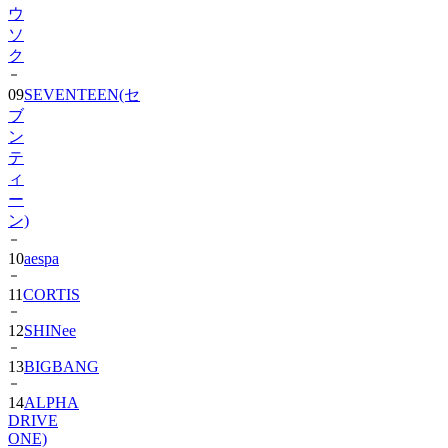
ウ
ソ
ク
09
SEVENTEEN(セ
ブ
ン
テ
ィ
ー
ン)
10
aespa
11
CORTIS
12
SHINee
13
BIGBANG
14
ALPHA
DRIVE
ONE)