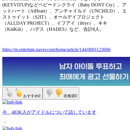
(KEYVITUP)などベビードンクライ（Baby DONT Cry）、ア
ットハート（AtHeart）、アンチャイルド（UNCHILD）、エ
ストゥイット（S2IT）、オールデイプロジェクト
（ALLDAY PROJECT）、イフアイ（ifeye）、キキ
（KiiiKiii）、ハデス（HADES）など、合計8人。
https://m.entertain.naver.com/home/article/144/0001123696
おすすめ
0
非推奨
0
今、
483K人
が
アイドル
について話しています