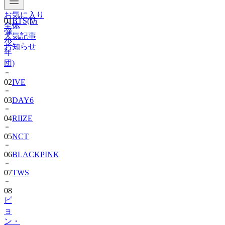
お気に入り
01
BTS(防
全体
弾
人気記事
少
お知らせ
年
団)
02
IVE
03
DAY6
04
RIIZE
05
NCT
06
BLACKPINK
07
TWS
08
ピ
ョ
ン・