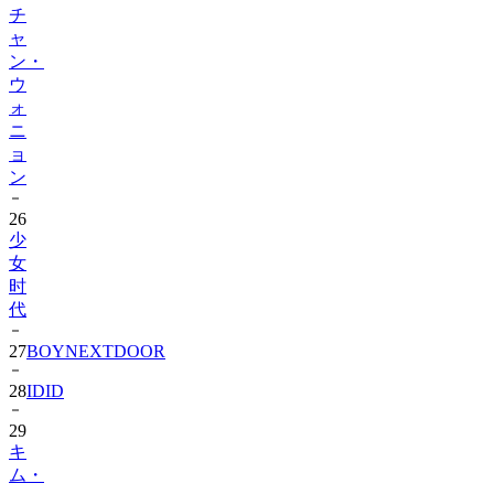
チ
ャ
ン・
ウ
ォ
ニ
ョ
ン
26
少
女
时
代
27
BOYNEXTDOOR
28
IDID
29
キ
ム・