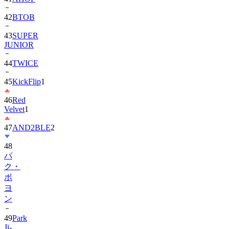
42
BTOB
43
SUPER
JUNIOR
44
TWICE
45
KickFlip
1
46
Red
Velvet
1
47
AND2BLE
2
48
パ
ク・
ボ
ヨ
ン
49
Park
Ji-