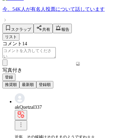
今、
54K人
が
有名人投票
について話しています
スクラップ
共有
報告
リスト
コメント
14
写真付き
登録
推奨順
最新順
登録順
akQuetzal337
近年、その候補はそのままのようですねㅎㅎ
