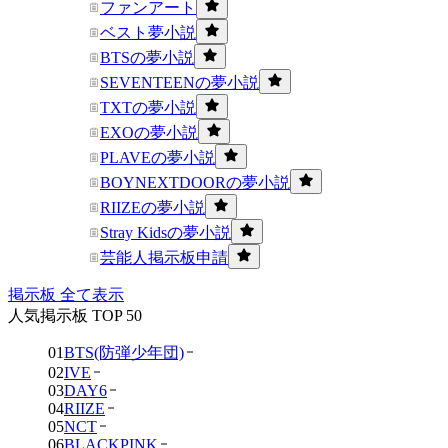
ファンアート
ベスト夢小説
BTSの夢小説
SEVENTEENの夢小説
TXTの夢小説
EXOの夢小説
PLAVEの夢小説
BOYNEXTDOORの夢小説
RIIZEの夢小説
Stray Kidsの夢小説
芸能人掲示板申請
掲示板 全て表示
人気掲示板 TOP 50
01
BTS(防弾少年団)
02
IVE
03
DAY6
04
RIIZE
05
NCT
06
BLACKPINK