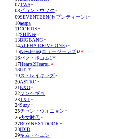
07
TWS
08
ピョン・ウソク
09
SEVENTEEN(セブンティーン)
10
aespa
11
CORTIS
12
SHINee
13
BIGBANG
14
ALPHA DRIVE ONE)
15
NewJeans(ニュージーンズ)
2
16
パク・ボゴム
1
17
Hearts2Hearts
1
18
IU
2
19
ストレイキッズ
20
ASTRO
21
EXO
22
ソンヘギョ
23
TXT
24
Suzy
25
チャン・ウォニョン
26
少女时代
27
BOYNEXTDOOR
28
IDID
29
キム・ヘユン