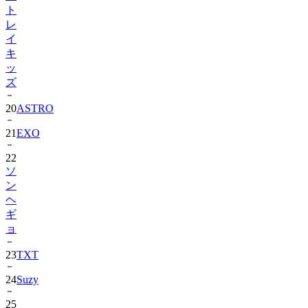
ト
レ
イ
キ
ッ
ズ
20
ASTRO
21
EXO
22
ソ
ン
ヘ
ギ
ョ
23
TXT
24
Suzy
25