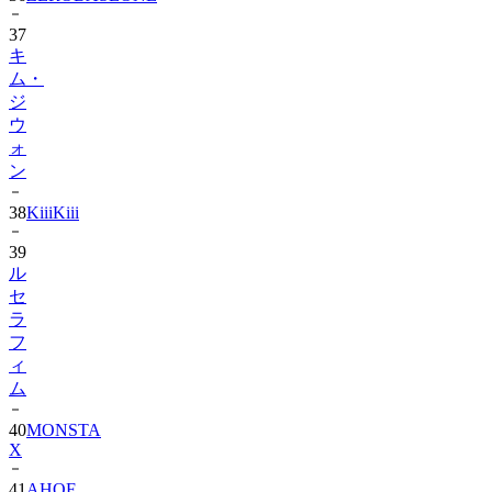
37
キ
ム・
ジ
ウ
ォ
ン
38
KiiiKiii
39
ル
セ
ラ
フ
ィ
ム
40
MONSTA
X
41
AHOF